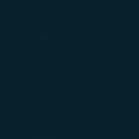
、河內、宿霧等航點，共 15個城市，4月26日洛杉
19架航機，包括13架A321neo、四架
5年前達到39架，詳細航班資訊可至星宇航空官網
旅客支援
打開)
各地聯絡資訊
在新視窗中打開)
機場資訊
打開)
意見回饋