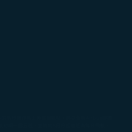
的洛杉磯作為北美首個航點，將以全新Airbus廣體
，開航初期一週五班，並將於6月份起增班為每日飛航。