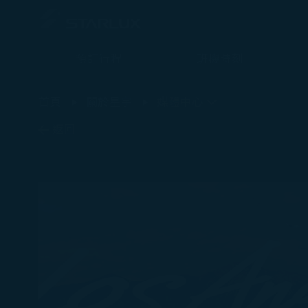
預訂行程
班機時刻
最新消息 - STARLUX Airlines 頁面已載入
首頁
關於星宇
媒體中心
返回