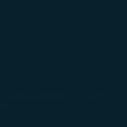
(在新視窗中打開)
選擇語言
shopping
臺灣 / Taiwan
(
繁體中文
)
登入
(在新視窗中打開)
COSMILE會員
旅客支援
and！星宇航空插旗北美 4月26日起
開航