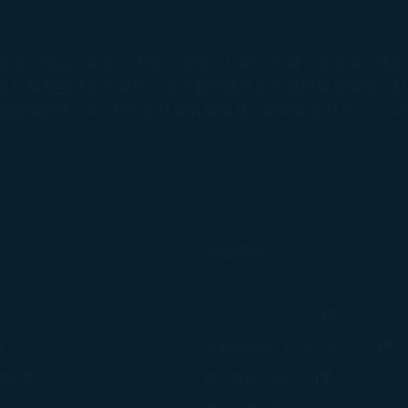
坡、曼谷、東京、大阪、福岡、札幌、沖繩、新加坡、馬尼拉
北美及亞洲各大城市。星宇航空機隊並持續按規劃擴張，目前共有
亞洲區域航線服務，為4月的洛杉磯航線暖身，機隊數預計於202
相關網站
(在新視窗中
STARLUX Cargo
(
策
免稅品購物 - béshopping
(在新視窗中
使用政策
機上雜誌 - kiânn