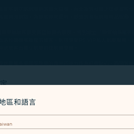
是星宇航空航網規劃的重大目標，台北及洛杉磯之往返旅客
其他美洲航點，為旅客帶來便利、舒適的長程航線精品服務
了讓頭等艙旅客感受賓至如歸的服務，特別設立「頭等艙專屬
洛杉磯機場啟程的旅客，則可享受PS VIP私人航廈服務
接送旅客由獨立航廈前往航機登機。
供曾獲多項國際殊榮的畬室巧克力作為迎賓點心，而頭等艙專屬M
由享用。
設定
了à la carte單點菜單，讓旅客隨心所欲的搭配餐點組
式料理，還有比臉還大的16盎司美國頂級肋眼牛排及焗烤波
Cookies 技術(包含功能類及分析類Cookies) 以運行網
/地區和語言
s的骨瓷餐具，以及英國當代設計大師Robert Welch的餐
者體驗。額外的 Cookies 僅於獲得您同意的情況下使用。Co
使用設備的資訊以及某些個人資料，包括Client ID、IP 
特殊識別因子、Cosmile 會員帳號和Token (識別碼)。
灣在地釀造精品葡萄酒品牌「威石東酒莊」精選酒款，及全球To
ado雪莉桶、譽有全世界最珍貴威士忌的「麥卡倫」經典雪莉