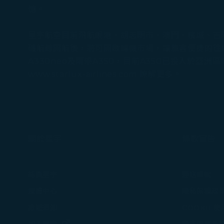
憶。
星宇航空目前飛航峴港、胡志明市、澳門、檳城、吉隆
磯航線開航後，將可開啟轉機市場，讓旅客便捷的往返
A330neo及兩架A350，目前A350已投入於
www.starlux-airlines.com 瞭解更多。
關於星宇
條款宣告
認識星宇
運送條款
媒體中心
隱私保護政
旅遊須知
COOKIE
(在新視窗中打開)