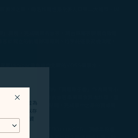
位居美洲之最，而洛杉磯也是全美人口第二大城市，因
。
客服」服務，完成購票的旅客，將由專屬客服親自致電
，旅客於獨立的航廈辦理報到、行李託運及安檢流程，
inibar備有來自北歐的VOSS礦泉水、
合，並供應來自台灣魚之鄉的「頂級魚子醬」作為開胃小
士頓龍蝦，也為喜歡輕食的旅客準備蔬食無肉料理。星
關掉視窗
站及應用程式，並為
具，為特選的頭等艙餐點畫龍點睛，完成最中之最的頂級餐
okies將用以存
位址、地理位置資
p 3香檳界霸主「BOLLINGER」頂級年份香
桶18年及「約翰走路」喬治五世紀念版調和威士忌。除