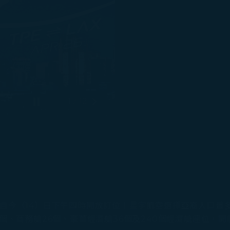
1 / 12
Pause 自動播放
下一張投影片
自今（14）日下午四時開放訂位！星宇航空選擇亞裔人口最多
4個、商務艙26個、豪華經濟艙36個及240個經濟艙座位