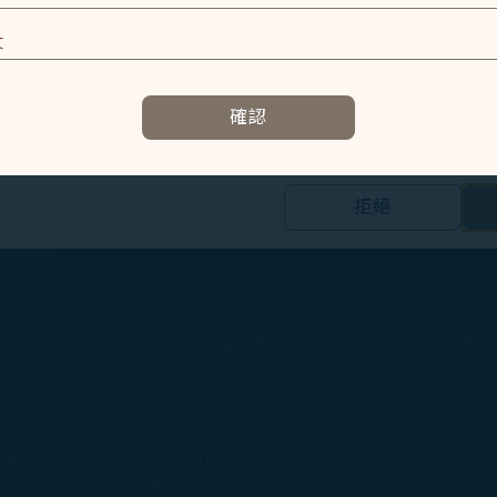
及相關個人資料之處理
王美譽的「Riedel」水晶杯呈現，襯托奢雅酒體。另外
最佳佐餐選擇。
E
容以及提升使用本網站之體驗。
的台灣在地「開蘭茶」、歐洲頂級茶飲品牌「瑪黑茶Mariag
確認
資訊，協助我們了解您造訪、瀏覽及使用本網站的體驗，偵測並處理
」的紫葉水洗手沖咖啡。
E
餐點外，主廚林明健也研發全新法式創意餐點，如胭脂蝦、
拒絕
的個人資料之第三方公司設置，以評估我們行銷效能、於社交媒體和網
無肉料理選項，將商務艙餐點大幅升級。酒品也新增提供「
合您興趣和習慣的行銷資訊。
品嚐餘韻。
集之內容，以及我們如何與第三方合作夥伴共享資料，請參閱
平洋！頭等艙及商務艙機上甜點再度與台灣在地冰品品牌「
。
也以「蜂蜜先生」台灣荔枝蜜搭配，升級旅客視覺、味覺體
Cookie 使用政策」網頁選擇同意、拒絕或撤回您的同意
人「糯夫米糕」，將台灣好滋味帶給國際旅人。
同意我們使用和蒐集Cookies；若您點選「拒絕」，我們
宇航空廣受好評的招牌胡同燒肉套餐，搭配Bar Home
釀的不甜氣泡酒及全球銷售第一的Perrier氣泡水。豪經艙及
空預選餐點，除了能更有效率的運用食材不造成浪費，也能確