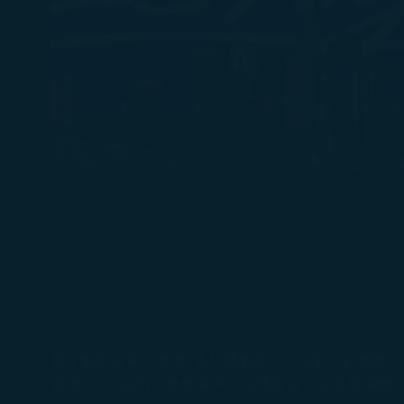
星宇航空宣布，台北-洛杉磯航線訂於4月26日開航，
客機A350執飛，全艙等共306個座位，包含頭等艙