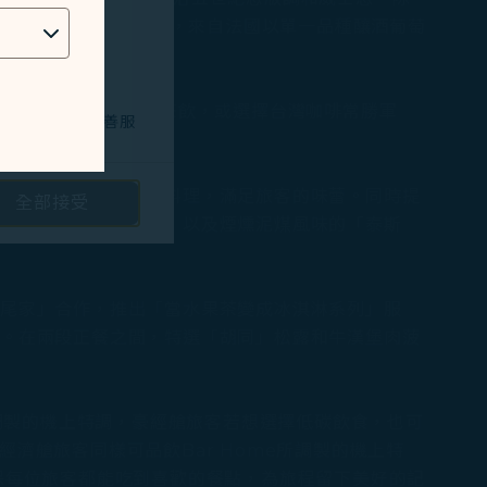
針對不喝酒的頭等艙旅客，來自法國以單一品種釀酒葡萄
e Frères」系列茶飲，或選擇台灣咖啡常勝軍
技術問題，以改善服
烏魚子、蕃茄燉豬頰等料理，滿足旅客的味蕾。同時提
全部接受
路投放廣告/定向
威石東」木杉白葡萄酒，以及煙燻泥煤風味的「泰斯
隱私保護政策
和
蜷尾家」合作，推出「當水果茶變成冰淇淋系列」服
驗。在兩段正餐之間，特選「胡同」松露和牛漢堡肉菠
。您可以透過點選
將不會放置行銷類
所調製的機上特調，豪經艙旅客若想選擇低碳飲食，也可
經濟艙旅客同樣可品飲Bar Home所調製的機上特
保每位旅客都能吃到喜歡的餐點，為旅程留下美好的記