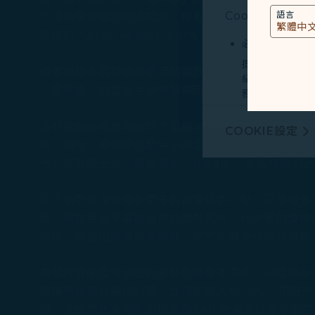
Cookies類型
語言
了提供享譽國際的酒款外，所有酒品都將以擁有酒杯之
製成的「Alain Millat」100% 純葡萄汁，也是
必要類COOKI
提供您個人化內
頭等艙旅客若想選擇非酒精類飲品，可品嚐榮獲世界金獎
紀錄您上述所稱
「鄒築園」的藝伎手沖咖啡或阿里山「卓武咖啡莊園
務。
行銷類COOKI
洛杉磯航線的商務艙除了延續大獲好評的米其林人氣
COOKIE設定
由我們和處理您
供「胡同」美國達拉斯牛小排主菜套餐，亦備有蔬食
廣告，呈現最適
卡」純麥威士忌，旅客可以「Riedel」水晶杯細細
有關個人資料蒐
星宇航空這次也帶著更多的台灣特色小點一同飛躍太
Cookie使用政策
務，與旅客分享屬於台灣的獨特風味。而早餐的優格
您可以隨時透過「
蘿包、胡董招牌清燉牛肉麵，更有風靡全台的台南職
「全部接受」，以
Cookies。
豪華經濟艙及經濟艙的餐點也絲毫不馬虎，同樣提供星
選擇特色蔬食無肉料理，並搭配義大利TOSTI酒廠所
調。全艙等旅客可在班機起飛24小時前完成星宇航