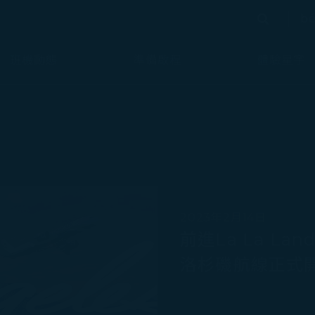
bé
搜尋
搜尋
班機動態
準備啟程
體驗星宇
2023年2月14日
前進La La L
洛杉磯航線正式