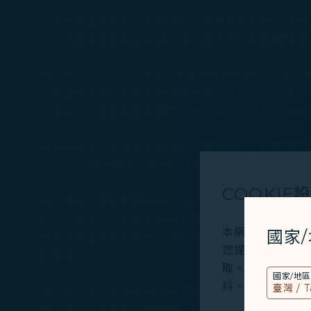
星宇航空翟健華執行長表示，北美轉機客市場一直都
此列為開闢北美航點首選。星宇航空未來會繼續開闢
星宇航空A350為台灣唯一配置頭等艙的機型，為
了解搭機需求，並提供桃園機場專車來回接送服務。自
並擁有私人套房盡享最奢華的休息空間，並提供專車
頭等艙旅客於登機後持續徜徉於尊寵之中，星宇航空提
OREZZA氣泡礦泉水及各式軟性飲品供旅客隨時自
COOKIE
機上餐飲也再度驚豔味蕾，星宇航空為頭等艙旅客準備
點。主餐部分，提供米其林星級主廚林明健的新潮法
本網站使用必要的 
國家
宇航空並選用英國高級品牌Williams Edward
您提供更好的使用
飲饗宴。
取、分析和儲存您
國家/地區
料、裝置運行系統、
為了最完美的餐酒體驗，頭等艙酒品特選獲獎無數的台
檳。威士忌則提供「噶瑪蘭」經典獨奏Amontill