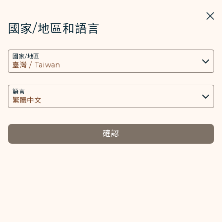
STARLUX
開啟
關掉
在STARLUX APP中打開
國家/地區和語言
COOKIE設定
搜尋
選單
國家/地區
搜尋
本網站使用必要的 Cookies 技術(包含功能類及分
最新消息 - STARLUX Airlines 頁面已載入
析類Cookies) 以運行網站及應用程式，並為您提供
媒體中心
更好的使用者體驗。額外的 Cookies 僅於獲得您同
語言
返回
意的情況下使用。Cookies將用以存取、分析和儲
存您使用設備的資訊以及某些個人資料，包括
4月7日
Client ID、IP 位址、地理位置資料、裝置運行系
確認
與神同行！星宇航空傳遞台灣文化魅
統、特殊識別因子、Cosmile 會員帳號和Token
(識別碼)。
力跨界聯名再升級
聯名套組限量開賣 攜手白沙屯拱天宮
Cookies類型及相關個人資料之處理
助香燈腳完成朝聖之路
必要類COOKIE
提供您個人化內容以及提升使用本網站之體驗。