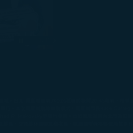
1 / 11
Pause 自動播放
下一張投影片
鳳凰城，台北-鳳凰城首航JX026班機於晚間20:45啟航，
行。本次鳳凰城航線首航儀式，鳳凰城市長Kate Gall
 Chad R. Makovsky亦隨行參與。由於鳳凰城與台北
龍部長、交通部林國顯常務次長、桃園國際機場楊偉甫董事長