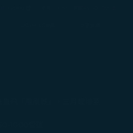
(在新視窗中打開)
選擇語言
shopping
臺灣 / Taiwan
(
繁體中文
)
登入
(在新視窗中打開)
COSMILE會員
旅客支援
班直飛「鳳凰城」，三月起增至
0-1000營運