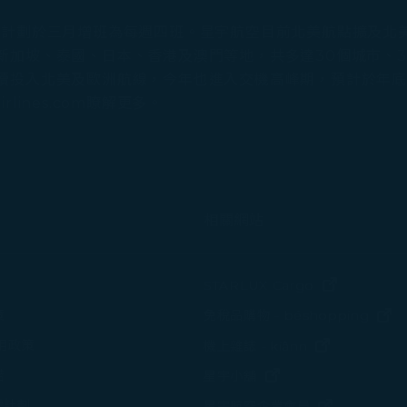
並計劃於三月增班為每週四班。星宇航空目前北美航點擴及北
加坡、泰國、日本、香港及澳門等地，共多達30個城市、35條
續投入北美及歐洲航線，今年也進入交機高峰期，預計於年底前
rlines.com瞭解更多。
相關網站
(在新視窗中
STARLUX Cargo
(
策
免稅品購物 - béshopping
(在新視窗中
使用政策
機上雜誌 - kiânn
諾
(在新視窗中打開)
星宇小舖
變計劃
(在新視窗中
星宇航空企業會員