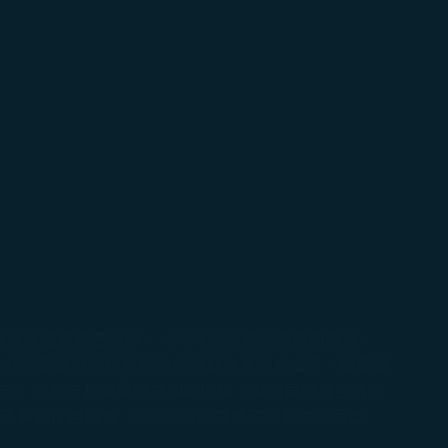
帶領旅客前往美國西南部，一同深入探索沙漠中的綠洲，
ego特別率領市府代表團跨州飛抵台灣親自出席，鳳凰城
市為姐妹市，台北市長蔣萬安亦親臨現場，共同見證星宇航空
及美國在台協會（AIT）梁凱雯代理處長亦共同出