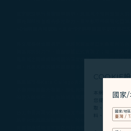
星宇航空執行長翟健華表示，鳳凰城不僅具備強大的
觀光與科技並進的多元魅力。星宇航空持續強化亞洲
40個美國內陸航點。此合作也將串聯星宇航空綿密
外交部長林佳龍表示，他經常與旅居亞利桑那州的台
與各界的努力下，這個願望正式實現了；第二個願望
鳳凰城之間經貿與情感的深度連結。星宇能夠通過「
線，代表未來的旅客還會更多。
COOKIE
鳳凰城市長Kate Gallego表示，此航線的開
不僅將帶動觀光發展、強化商業連結，也為尋求在鳳
本網站使用必要的 
國家
的投入與信任，此航線將為鳳凰城帶來更多就業機會
您提供更好的使用
取、分析和儲存您
國家/地區
台北市長蔣萬安表示，台北市與鳳凰城締結姊妹市已
料、裝置運行系統、
航空台北鳳凰城航線首航，除恭喜外，也要表達誠摯的
民眾親身體驗星宇航空飛行美學與極致服務，並能在