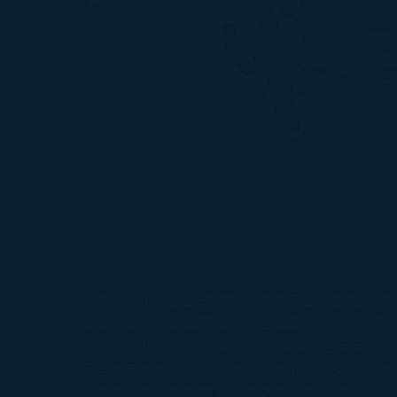
星宇航空今（15）日正式開航北美的第五個航點 – 
台北首航活動於桃園國際機場第二航廈D7登機門盛大舉
市議員Ann O’Brien、鳳凰城國際機場航空局局長
拉近兩座城市距離的歷史性時刻。此外，外交部林佳
席，一同慶祝星宇航空開箱沙漠之都 – 鳳凰城。