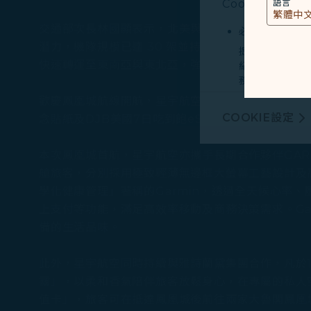
Cookies類型
語言
交通部次長林國顯表示，北美與台灣間的客運量去年已達
必要類COOKI
潛力，機隊規模已達 30 架並持續擴張。此次台北
提供您個人化內
快速轉運至東南亞與東北亞，強化台灣作為亞太航空
紀錄您上述所稱
務。
行銷類COOKI
歡慶鳳凰城航線開航，星宇航空為首航旅客準備多重
COOKIE設定
念貼紙及DJB美國7日吃到飽eSIM「艾美利卡」，
由我們和處理您
廣告，呈現最適
本次鳳凰城首航，星宇航空亦攜手長期合作夥伴GARMI
艙旅客，分別採用極致輕薄無邊框大螢幕工藝設計及
有關個人資料蒐
學化健康管理」著稱的Garmin，透過全天候心率
Cookie使用政策
上支付等功能，滿足高效率移動及商務決策需求。Ga
您可以隨時透過「
備的生活品味。
「全部接受」，以
Cookies。
此外，星宇航空同時持續與雅詩蘭黛集團合作，凡於1月1
霧」，以柔和香氣陪伴旅客放鬆身心，在專屬的私人
值卡」，旅客可在抵達鳳凰城後前往兩家大魯閣鳳凰