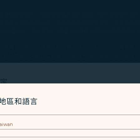
商業與旅遊潛力，也擁有豐富的觀光資源。近年來隨著大量
與北美之間的航網布局，並透過與美國航空合作，旅客搭乘
的東南亞航線，吸引更多往返亞洲與鳳凰城間的商務與轉機旅
灣鄉親，以及在台積電工作的員工交流，大家心中一直有兩
，就是希望外交部在亞利桑那州設立一個辦事處。這條航線
五階段」審查進入這個市場，是六年前一起克服萬難後的重
設定
闢是鳳凰城的重要里程碑，星宇航空是首家承諾開闢鳳凰城往返
凰城地區投資的企業創造全新機會，同時進一步提升鳳凰城
Cookies 技術(包含功能類及分析類Cookies) 以運行網
/地區和語言
、經濟成長及發展動能。
者體驗。額外的 Cookies 僅於獲得您同意的情況下使用。Co
使用設備的資訊以及某些個人資料，包括Client ID、IP 
來到第47年，此次航線開通，雙方往來將更加便捷，為未來
特殊識別因子、Cosmile 會員帳號和Token (識別碼)。
感謝。星宇航空十分支持本市『來台北有購嗨』活動，熱情贊
鳳凰城這座『陽光之城』遊歷壯麗的沙漠景觀以及深厚的科