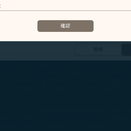
及相關個人資料之處理
 470 萬人次，佔桃園機場總運量十分之一，顯示雙邊往來
E
—鳳凰城直飛航線的開闢，結合桃園機場每日往返東北亞近 20
容以及提升使用本網站之體驗。
確認
樞紐的競爭力。
資訊，協助我們了解您造訪、瀏覽及使用本網站的體驗，偵測並處理
E
驚喜好禮，包括專為鳳凰城航線打造的「鳳凰城輕便斜背包
拒絕
為旅客留下獨特紀念。
的個人資料之第三方公司設置，以評估我們行銷效能、於社交媒體和網
合您興趣和習慣的行銷資訊。
N，共同延伸頂級旅程體驗。Garmin提供全方位健康 GPS智
高質感金屬機身，提供精準定位、健康監測與商務通知等核
集之內容，以及我們如何與第三方合作夥伴共享資料，請參閱
、壓力、睡眠與身體能量等指標洞察，協助旅客在跨洲航程中
。
rmin與星宇航空共享「超越規格、追求細節」的品牌精神
Cookie 使用政策」網頁選擇同意、拒絕或撤回您的同意
同意我們使用和蒐集Cookies；若您點選「拒絕」，我們
5日至2月15日期間搭乘頭等艙及商務艙的旅客，皆可獲得Jo 
空間中享受深層舒眠。全機旅客也可獲得全台最大連鎖運動集
城分店進行認證，即可獲得等值US$20消費點數。