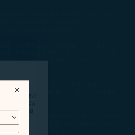
科技企業進駐，鳳凰城已發展為創新產業重鎮，展現出
星宇航空抵達鳳凰城後可銜接美國航空航班前往超過
客，滿足市場對高品質服務的需求。
個願望，第一個願望就是希望有直航，今天在星宇航空
的開通，不僅大幅縮短了兩地的距離，更象徵著台灣與
要里程碑，並表示相信星宇的眼光，星宇看上這條航
亞洲直飛航班的航空公司。此次台北-鳳凰城航線的啟航，
作為全球城市的地位。同時再次感謝星宇航空對鳳凰城
關掉視窗
站及應用程式，並為
okies將用以存
位址、地理位置資
的經貿、觀光及城市合作奠定更有利的基礎。今日星宇
助 10 組『台北－鳳凰城』雙人來回機票。供獲獎
技人文底蘊，享受一趟精緻的旅程。