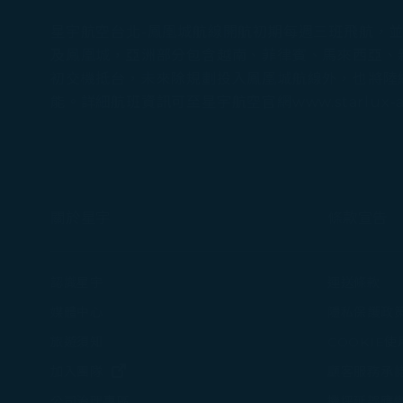
星宇航空台北-鳳凰城航線開航初期每週三班飛航，
及鳳凰城，亞洲部分包含越南、菲律賓、馬來西亞、新
初交機抵台，未來除規劃投入鳳凰城航線外，也將陸
能。詳細航班資訊可至星宇航空官網www.starlux-ai
關於星宇
條款宣告
認識星宇
運送條款
媒體中心
隱私保護政
旅遊須知
COOKIE
(在新視窗中打開)
加入團隊
顧客服務承
機坪延誤應
公司治理專區