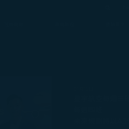
bé
搜尋
搜尋
班機動態
準備啟程
體驗星宇
01月15日
星宇航空每週三
每週四班
未來規劃將以A35