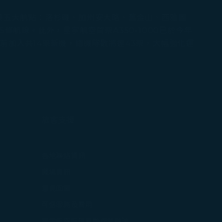
美五大航點：洛杉磯、加州安大略、舊金山、西雅圖
航線。此外，星宇航空首架A350-1000已於今年
加入共14架新機，總機隊數將達43架，大幅強化運
旅客支援
打開)
各地聯絡資訊
在新視窗中打開)
機場資訊
打開)
意見回饋
可選服務及費用
星宇航空航班異動作業辦法
打開)