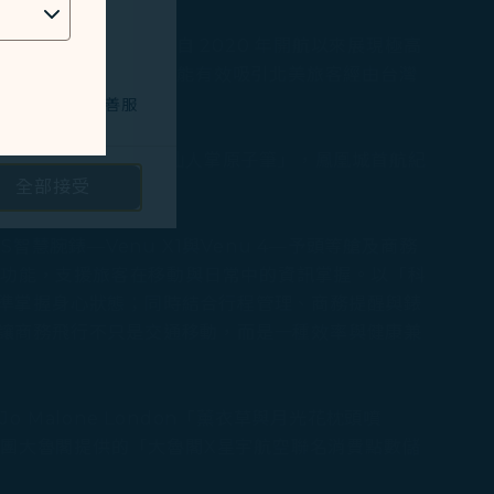
動能強勁。星宇航空自 2020 年開航以來展現極高
0 班次的強大航網，將能有效吸引北美旅客經由台灣
技術問題，以改善服
」、具有當地特色的「仙人掌原子筆」，鳳凰城首航紀
全部接受
路投放廣告/定向
慧腕錶—Venu X1與Venu 4—予頭等艙及商務
心功能，支援旅客在移動與日常中的資訊掌握。以「科
隱私保護政策
和
精準掌握身心狀態；同時結合行程管理、商務提醒與錶
：讓商務飛行不只是交通移動，而是一種效率與健康兼
。您可以透過點選
將不會放置行銷類
Malone London「薰衣草與月光花枕頭噴
團大魯閣提供的「大魯閣X星宇航空聯名消費點數儲