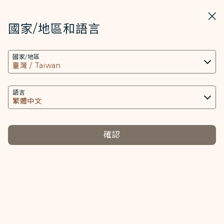
STARLUX
開啟
關掉
在STARLUX APP中打開
國家/地區和語言
COOKIE設定
搜尋
選單
國家/地區
搜尋
本網站使用必要的 Cookies 技術(包含功能類及分
航機拖車 桌布 頁面已載入
析類Cookies) 以運行網站及應用程式，並為您提供
媒體中心
更好的使用者體驗。額外的 Cookies 僅於獲得您同
語言
返回
意的情況下使用。Cookies將用以存取、分析和儲
航機拖車 桌布
存您使用設備的資訊以及某些個人資料，包括
Client ID、IP 位址、地理位置資料、裝置運行系
確認
統、特殊識別因子、Cosmile 會員帳號和Token
(識別碼)。
桌布
Cookies類型及相關個人資料之處理
下載
必要類COOKIE
提供您個人化內容以及提升使用本網站之體驗。