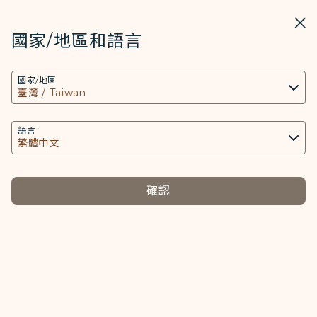
STARLUX
開啟
關掉
在STARLUX APP中打開
國家/地區和語言
COOKIE設定
搜尋
選單
國家/地區
搜尋
本網站使用必要的 Cookies 技術(包含功能類及分
行李異常處理 (行李延遲及遺失) - STARLUX Airlines 頁面已載入
析類Cookies) 以運行網站及應用程式，並為您提供
行李異常處理
更好的使用者體驗。額外的 Cookies 僅於獲得您同
語言
行李異常處理
意的情況下使用。Cookies將用以存取、分析和儲
存您使用設備的資訊以及某些個人資料，包括
Client ID、IP 位址、地理位置資料、裝置運行系
確認
行李延遲及遺
統、特殊識別因子、Cosmile 會員帳號和Token
報
行李損壞
選擇左側標籤
選擇
失
(識別碼)。
Cookies類型及相關個人資料之處理
託運行李：
必要類COOKIE
星宇航空將於收到行李延遲或遺失申報後，協助旅客
提供您個人化內容以及提升使用本網站之體驗。