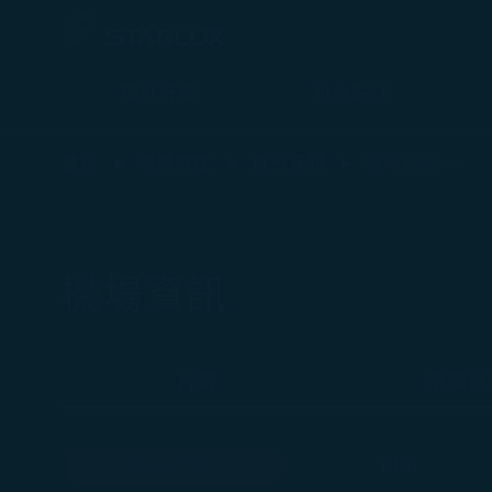
預訂行程
班機時刻
機場資訊（馬來西亞 檳城） - STARLUX Airlines 頁面已載入
首頁
準備啟程
旅行資訊
機場資訊
機場資訊
台灣
港澳地
馬來西亞
越南