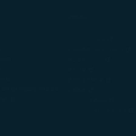
相關網站
(在新視窗中
STARLUX Cargo
(
策
免稅品購物 - béshopping
(在新視窗中
使用政策
機上雜誌 - kiânn
諾
(在新視窗中打開)
星宇小舖
變計劃
(在新視窗中
星宇航空企業會員
、網站暨手機應用程式使用條款
(在新視窗中打開)
永續發展
管理計畫
(在新視窗
SNOOPY主題航班
STARLUX AIRSORAYAMA