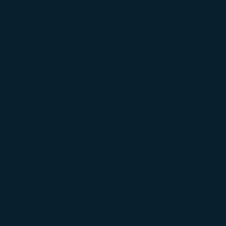
吉隆坡
檳城國際機場（PEN）
詳情請參考「檳城國際機場」
出境服務資訊