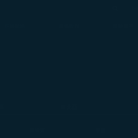
bé
搜尋
搜尋
班機動態
準備啟程
體驗星宇
區
東北亞
菲律賓
泰國