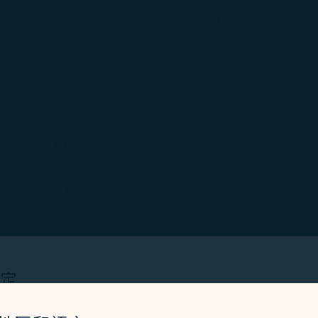
第47-51號櫃檯
註：因應機場工程計畫，劃位櫃台將依當日機場單位安排為準。
開放報到時間（當地時間）
班機起飛前2.5小時
報到截止時間（當地時間）
班機起飛前1小時
其他注意事項
該機場因程序及規範無法使用網路及電子QR登機證，請洽星宇
自助報到機
暫停服務
名稱
設定
環亞機場貴賓室
所在位置