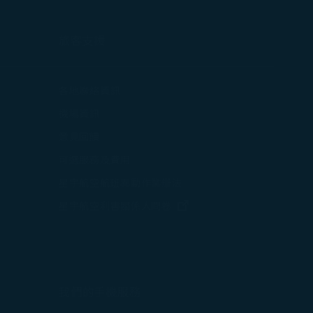
旅客支援
打開)
各地聯絡資訊
在新視窗中打開)
機場資訊
打開)
意見回饋
可選服務及費用
星宇航空航班異動作業辦法
打開)
(在新視窗中打開)
星宇航空利害關係人問卷
中打開)
(在新視窗中打開)
我們的手機服務