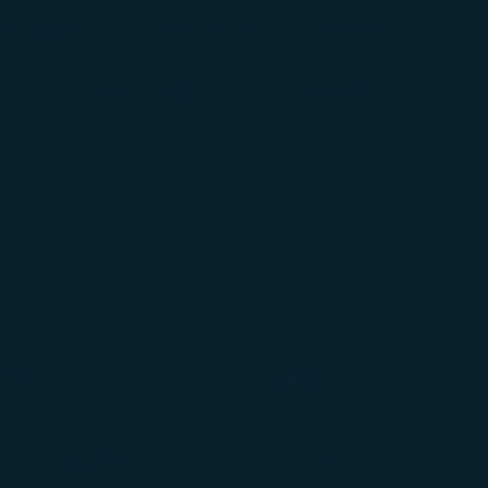
(在新視窗中打開)
選擇語言
shopping
臺灣 / Taiwan
(
繁體中文
)
登入
(在新視窗中打開)
COSMILE會員
旅客支援
東南亞
北美洲
新加坡
印尼