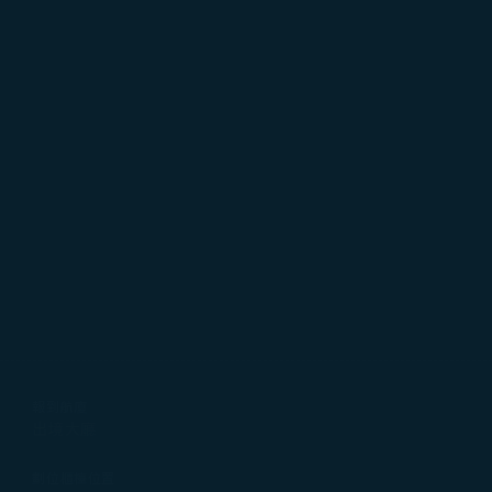
報到航廈
出境大廳
劃位櫃檯位置