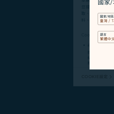
本網站使用必要的 
國家
您提供更好的使用
取、分析和儲存您
國家/地區
料、裝置運行系統、
Cookies類型
語言
必要類COOKI
提供您個人化內
紀錄您上述所稱
務。
行銷類COOKI
COOKIE設定
由我們和處理您
廣告，呈現最適
有關個人資料蒐
Cookie使用政策