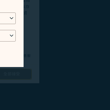
站及應用程式，並為
okies將用以存
位址、地理位置資
技術問題，以改善服
全部接受
路投放廣告/定向
隱私保護政策
和