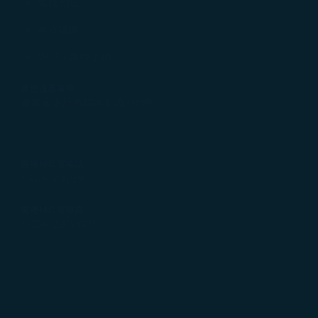
Cookie 使用政策」網頁選擇同意、拒絕或撤回您的同意
電視頻道
同意我們使用和蒐集Cookies；若您點選「拒絕」，我們
素食選擇
Wi-Fi 無線上網
其他注意事項
貴賓室使用時間限制為3小時
機場辦公室電話
+604-2919901
機場辦公室傳真
+604-2919801