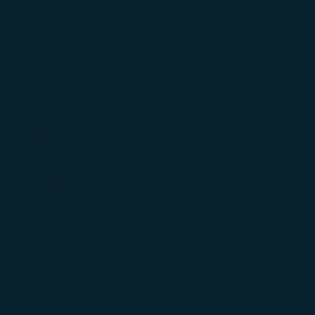
關於星宇
條款宣告
認識星宇
運送條款
媒體中心
隱私保護政
旅遊須知
COOKIE
(在新視窗中打開)
加入團隊
顧客服務承
機坪延誤應
公司治理專區
智慧財產權
投資人專區
智慧財產權
利害關係人專區
網站導覽
追蹤