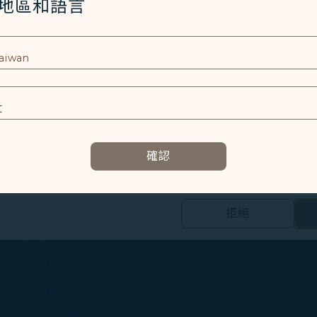
Cookies 技術(包含功能類及分析類Cookies) 以運行網
/地區和語言
檳城國際機場國際出境大堂閣樓層（鄰近A3號閘口）
者體驗。額外的 Cookies 僅於獲得您同意的情況下使用。Co
使用設備的資訊以及某些個人資料，包括Client ID、IP 
服務時間（當地時間）
06:00 - 22:00
特殊識別因子、Cosmile 會員帳號和Token (識別碼)。
聯絡電話
及相關個人資料之處理
+604-643-4020
E
設施
容以及提升使用本網站之體驗。
確認
充電設施
資訊，協助我們了解您造訪、瀏覽及使用本網站的體驗，偵測並處理
班機資訊
E
餐飲美食
拒絕
的個人資料之第三方公司設置，以評估我們行銷效能、於社交媒體和網
合您興趣和習慣的行銷資訊。
舒適座位
報紙雜誌
集之內容，以及我們如何與第三方合作夥伴共享資料，請參閱
。
電話