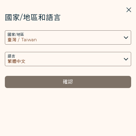
STARLUX
開啟
關掉
在STARLUX APP中打開
國家/地區和語言
COOKIE設定
搜尋
選單
國家/地區
搜尋
本網站使用必要的 Cookies 技術(包含功能類及分
機場資訊（菲律賓 馬尼拉） - STARLUX Airlines 頁面已載入
析類Cookies) 以運行網站及應用程式，並為您提供
機場資訊
更好的使用者體驗。額外的 Cookies 僅於獲得您同
語言
機場資訊
意的情況下使用。Cookies將用以存取、分析和儲
存您使用設備的資訊以及某些個人資料，包括
Client ID、IP 位址、地理位置資料、裝置運行系
確認
東南亞
北美洲
統、特殊識別因子、Cosmile 會員帳號和Token
選擇左側標籤
選擇
(識別碼)。
馬來西亞
Cookies類型及相關個人資料之處理
越南
必要類COOKIE
菲律賓
提供您個人化內容以及提升使用本網站之體驗。