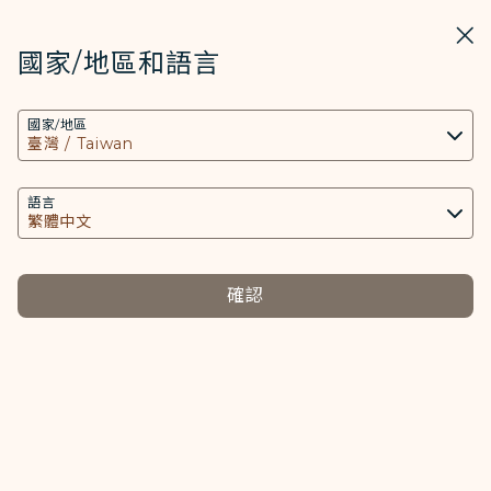
STARLUX
開啟
關掉
在STARLUX APP中打開
國家/地區和語言
COOKIE設定
搜尋
選單
國家/地區
搜尋
本網站使用必要的 Cookies 技術(包含功能類及分
報到方式介紹(機場櫃台報到說明) - STARLUX Airlines 頁面已載入
析類Cookies) 以運行網站及應用程式，並為您提供
報到方式介紹
更好的使用者體驗。額外的 Cookies 僅於獲得您同
語言
報到方式介紹
意的情況下使用。Cookies將用以存取、分析和儲
存您使用設備的資訊以及某些個人資料，包括
Client ID、IP 位址、地理位置資料、裝置運行系
確認
機場櫃台報到
統、特殊識別因子、Cosmile 會員帳號和Token
選擇左側標籤
選擇
(識別碼)。
Cookies類型及相關個人資料之處理
必要類COOKIE
提供您個人化內容以及提升使用本網站之體驗。