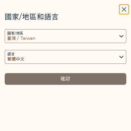
STARLUX
開啟
關掉
在STARLUX APP中打開
國家/地區和語言
搜尋
選單
國家/地區
搜尋
客艙佔位行李申請
語言
提醒您，表單送出不代表已完成申請，請以客服中心的回
確認
覆為準，為了避免錯過申請時限，請盡早提出需求。
*
必填項目
身份核對