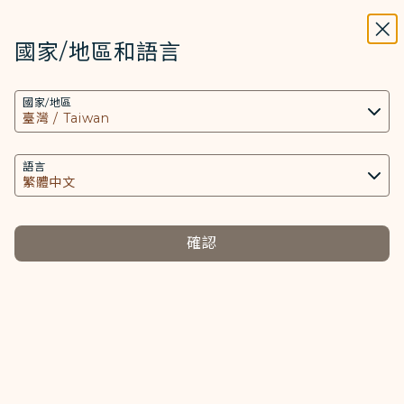
STARLUX
開啟
關掉
在STARLUX APP中打開
國家/地區和語言
搜尋
選單
國家/地區
搜尋
運動器材申請
語言
提醒您，表單送出不代表已完成申請，請以客服中心的回
確認
覆為準，為了避免錯過申請時限，請盡早提出需求。
*
必填項目
身份核對