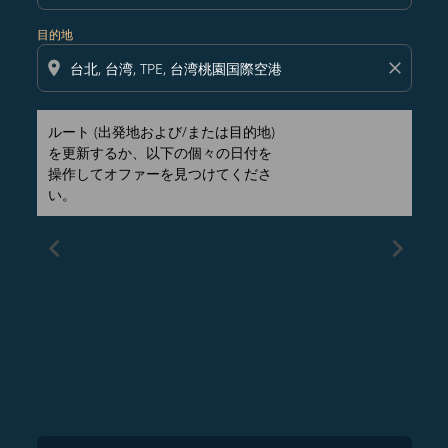
目的地
location_on
close
ルート (出発地および/または目的地)
を更新するか、以下の個々の日付を
操作してオファーを見つけてくださ
い。
chevron_left
chevron_right