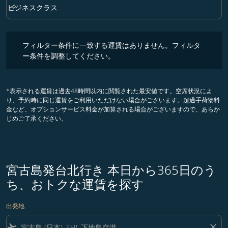
keyboard_arrow_down
ビジネスクラス
クラス option ビジネスクラス Selected
フィルター条件に一致する運賃はありません。フィルター条件を調整
フィルター条件に一致する運賃はありません。フィルタ
ー条件を調整してください。
*表示される運賃は過去48時間以内に閲覧された最安値です。空席状況によ
り、予約時に同じ運賃をご利用いただけない場合がございます。超過手荷物料
金など、オプションサービス料金が加算される場合がございますので、あらか
じめご了承ください。
宮古島発台北行き 本日から365日のう
ち、おトクな運賃を探す
出発地
flight_takeoff
close