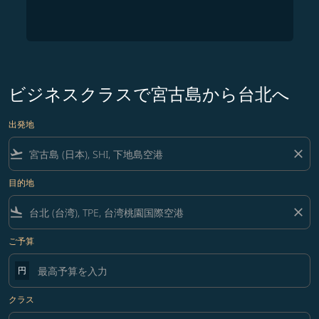
ビジネスクラスで宮古島から台北へ
出発地
flight_takeoff
close
目的地
flight_land
close
ご予算
円
クラス