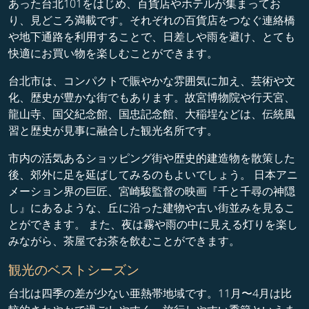
あった台北101をはじめ、百貨店やホテルが集まってお
り、見どころ満載です。それぞれの百貨店をつなぐ連絡橋
や地下通路を利用することで、日差しや雨を避け、とても
快適にお買い物を楽しむことができます。
台北市は、コンパクトで賑やかな雰囲気に加え、芸術や文
化、歴史が豊かな街でもあります。故宮博物院や行天宮、
龍山寺、国父紀念館、国忠記念館、大稲埕などは、伝統風
習と歴史が見事に融合した観光名所です。
市内の活気あるショッピング街や歴史的建造物を散策した
後、郊外に足を延ばしてみるのもよいでしょう。 日本アニ
メーション界の巨匠、宮崎駿監督の映画『千と千尋の神隠
し』にあるような、丘に沿った建物や古い街並みを見るこ
とができます。 また、夜は霧や雨の中に見える灯りを楽し
みながら、茶屋でお茶を飲むことができます。
観光のベストシーズン
台北は四季の差が少ない亜熱帯地域です。11月〜4月は比