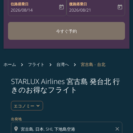
往路搭乗日
復路搭乗日
today
today
fc-booking-departure-date-aria-label
2026/08/14
fc-booking-return-date-aria-label
2026/08/21
今すぐ予約
ホーム
フライト
台湾へ
宮古島 - 台北
STARLUX Airlines 宮古島 発台北 行
ルート (出発地および/または目的地) を更新するか、
きのお得なフライト
expand_more
エコノミー
出発地
location_on
close