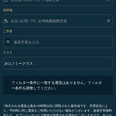
目的地
flight_land
close
ご予算
円
クラス
keyboard_arrow_down
エコノミークラス
クラス option エコノミークラス Selected
フィルター条件に一致する運賃はありません。フィルター条件を調整
フィルター条件に一致する運賃はありません。フィルタ
ー条件を調整してください。
*表示される運賃は過去48時間以内に閲覧された最安値です。空席状況によ
り、予約時に同じ運賃をご利用いただけない場合がございます。超過手荷物料
金など、オプションサービス料金が加算される場合がございますので、あらか