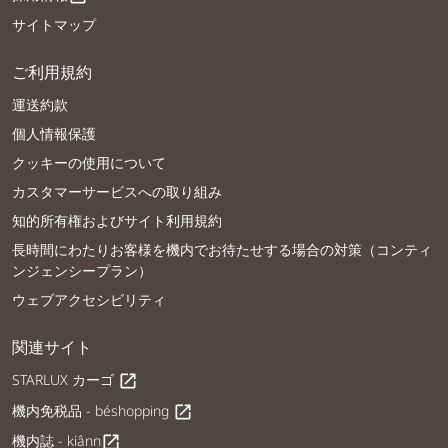
サイトマップ
ご利用規約
運送約款
個人情報保護
クッキーの使用について
カスタマーサービスへの取り組み
知的所有権およびサイト利用規約
長時間にわたりお客様を機内でお待たせする場合の対策（コンティ
ンジェンシープラン）
ウェブアクセシビリティ
関連サイト
STARLUX カーゴ
open_in_new
機内免税品 - béshopping
open_in_new
機内誌 - kiânn
open_in_new