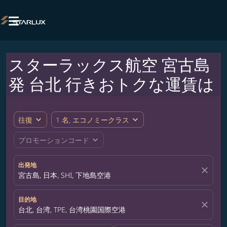

スターラックス航空 宮古島
発 台北 行きおトクな運賃は
expand_more
expand_more
往復
1 名, エコノミークラス
expand_more
プロモーションコード
出発地
close
宮古島, 日本, SHI, 下地島空港
目的地
close
台北, 台湾, TPE, 台湾桃園国際空港