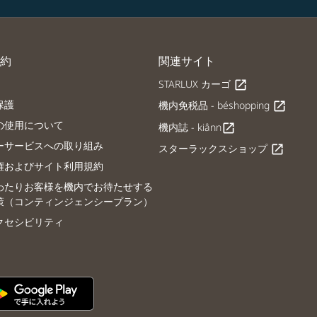
約
関連サイト
STARLUX カーゴ
open_in_new
保護
機内免税品 - béshopping
open_in_new
の使用について
機内誌 - kiânn
open_in_new
ーサービスへの取り組み
スターラックスショップ
open_in_new
権およびサイト利用規約
わたりお客様を機内でお待たせする
策（コンティンジェンシープラン）
クセシビリティ