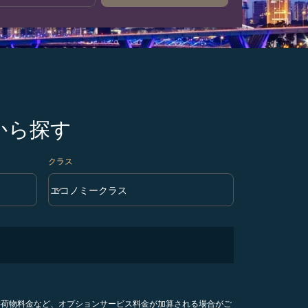
から探す
クラス
keyboard_arrow_down
エコノミークラス
クラス option エコノミークラス Selected
手荷物料金など、オプションサービス料金が加算される場合がご