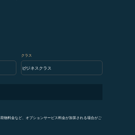
クラス
keyboard_arrow_down
ビジネスクラス
クラス option ビジネスクラス Selected
手荷物料金など、オプションサービス料金が加算される場合がご