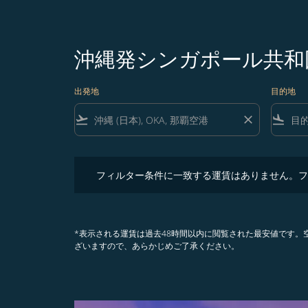
沖縄発シンガポール共和
出発地
目的地
flight_takeoff
close
flight_land
フィルター条件に一致する運賃はありません。フィル
フィルター条件に一致する運賃はありません。フ
*表示される運賃は過去48時間以内に閲覧された最安値です
ざいますので、あらかじめご了承ください。