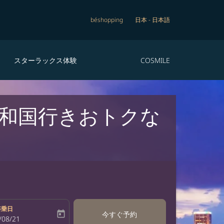
béshopping
日本
-
日本語
スターラックス体験
COSMILE
和国行きおトクな
搭乗日
today
今すぐ予約
bel
oking-return-date-aria-label
/08/21