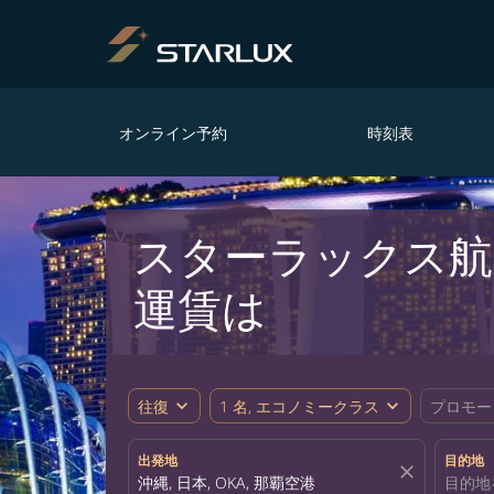
オンライン予約
時刻表
スターラックス航
運賃は
expand_more
expand_more
往復
1 名, エコノミークラス
プロモー
出発地
目的地
close