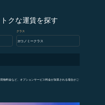
おトクな運賃を探す
クラス
keyboard_arrow_down
エコノミークラス
クラス option エコノミークラス Selected
手荷物料金など、オプションサービス料金が加算される場合がご