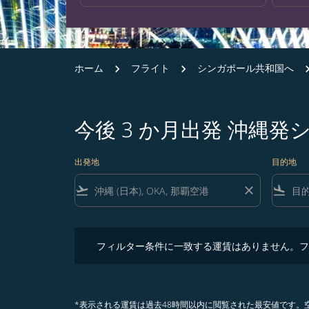
ホーム
フライト
シンガポール共和国へ
今後 3 か月出発 沖縄
出発地
目的地
flight_takeoff
close
flight_land
フィルター条件に一致する運賃はありません。フィル
フィルター条件に一致する運賃はありません。フ
*表示される運賃は過去48時間以内に閲覧された最安値です