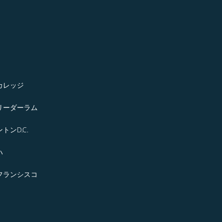
カレッジ
リーダーラム
トンD.C.
ハ
フランシスコ