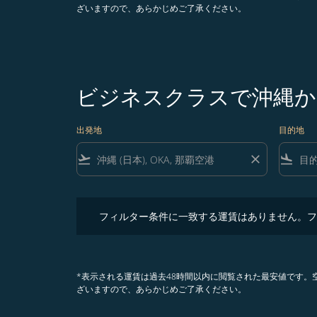
ざいますので、あらかじめご了承ください。
ビジネスクラスで沖縄か
出発地
目的地
flight_takeoff
close
flight_land
フィルター条件に一致する運賃はありません。フィル
フィルター条件に一致する運賃はありません。フ
*表示される運賃は過去48時間以内に閲覧された最安値です
ざいますので、あらかじめご了承ください。