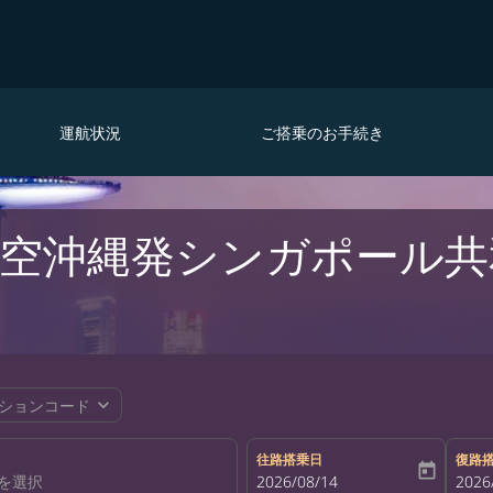
運航状況
ご搭乗のお手続き
空沖縄発シンガポール共
expand_more
ションコード
往路搭乗日
復路
today
fc-booking-departure-date-aria-la
2026/08/14
fc-bo
2026