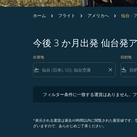
ホーム
フライト
アメリカへ
仙台 -
今後 3 か月出発 仙台
出発地
目的地
flight_takeoff
close
flight_land
フィルター条件に一致する運賃はありません。フィル
フィルター条件に一致する運賃はありません。フ
*表示される運賃は過去48時間以内に閲覧された最安値です
ざいますので、あらかじめご了承ください。