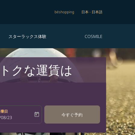
béshopping
日本
-
日本語
スターラックス体験
COSMILE
トクな運賃は
搭乗日
today
今すぐ予約
bel
oking-return-date-aria-label
/08/23