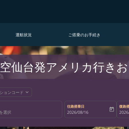
運航状況
ご搭乗のお手続き
空仙台発アメリカ行きお
expand_more
ションコード
往路搭乗日
復路
today
fc-booking-departure-date-aria-la
2026/08/16
fc-bo
2026