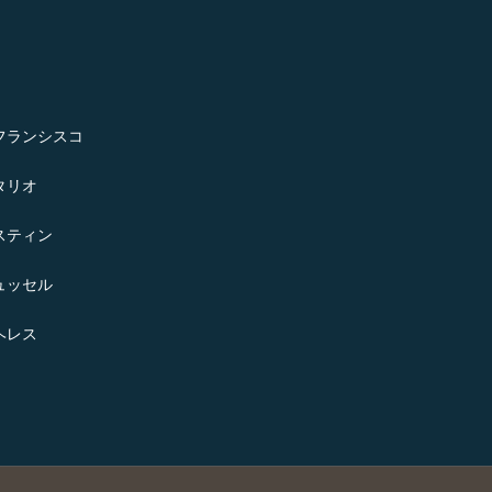
フランシスコ
タリオ
スティン
ュッセル
ヘレス