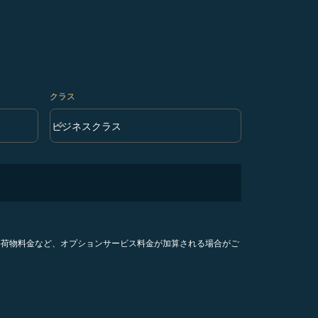
クラス
keyboard_arrow_down
ビジネスクラス
クラス option ビジネスクラス Selected
手荷物料金など、オプションサービス料金が加算される場合がご