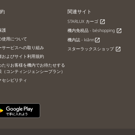
約
関連サイト
STARLUX カーゴ
open_in_new
保護
機内免税品 - béshopping
open_in_new
の使用について
機内誌 - kiânn
open_in_new
ーサービスへの取り組み
スターラックスショップ
open_in_new
権およびサイト利用規約
わたりお客様を機内でお待たせする
策（コンティンジェンシープラン）
クセシビリティ