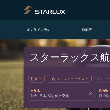
オンライン予約
時刻表
スターラックス航
expand_more
expand_more
往復
1 名, エコノミークラス
プロモー
出発地
目的地
close