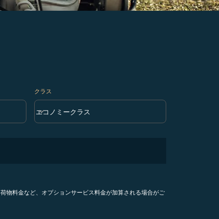
クラス
keyboard_arrow_down
エコノミークラス
クラス option エコノミークラス Selected
手荷物料金など、オプションサービス料金が加算される場合がご