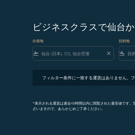
ビジネスクラスで仙台か
出発地
目的地
flight_takeoff
close
flight_land
フィルター条件に一致する運賃はありません。フィル
フィルター条件に一致する運賃はありません。フ
*表示される運賃は過去48時間以内に閲覧された最安値です
ざいますので、あらかじめご了承ください。