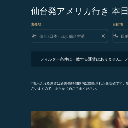
仙台発アメリカ行き 本
出発地
目的地
flight_takeoff
close
flight_land
フィルター条件に一致する運賃はありません。フィル
フィルター条件に一致する運賃はありません。フ
*表示される運賃は過去48時間以内に閲覧された最安値です
ざいますので、あらかじめご了承ください。