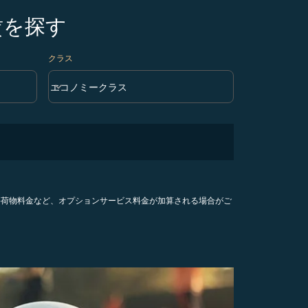
賃を探す
クラス
keyboard_arrow_down
エコノミークラス
クラス option エコノミークラス Selected
手荷物料金など、オプションサービス料金が加算される場合がご