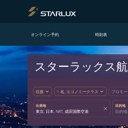
オンライン予約
時刻表
スターラックス航
expand_more
expand_more
往復
1 名, エコノミークラス
プロモー
出発地
目的地
close