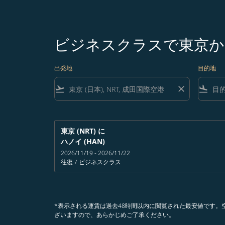
ビジネスクラスで東京か
出発地
目的地
flight_takeoff
close
flight_land
東京 (NRT)
に
ハノイ (HAN)
2026/11/19 - 2026/11/22
往復
/
ビジネスクラス
*表示される運賃は過去48時間以内に閲覧された最安値です
ざいますので、あらかじめご了承ください。