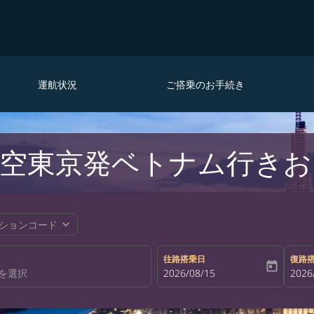
運航状況
ご搭乗のお手続き
空東京発ベトナム行きお
expand_more
ションコード
往路搭乗日
復路
today
fc-booking-departure-date-aria-la
2026/08/15
fc-bo
2026