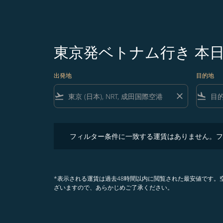
東京発ベトナム行き 本
出発地
目的地
flight_takeoff
close
flight_land
フィルター条件に一致する運賃はありません。フィル
フィルター条件に一致する運賃はありません。フ
*表示される運賃は過去48時間以内に閲覧された最安値です
ざいますので、あらかじめご了承ください。