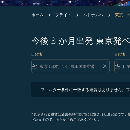
ホーム
フライト
ベトナムへ
東京 -
今後 3 か月出発 東京
出発地
目的地
flight_takeoff
close
flight_land
フィルター条件に一致する運賃はありません。フィル
フィルター条件に一致する運賃はありません。フ
*表示される運賃は過去48時間以内に閲覧された最安値です
ざいますので、あらかじめご了承ください。