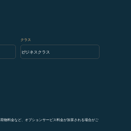
クラス
keyboard_arrow_down
ビジネスクラス
クラス option ビジネスクラス Selected
手荷物料金など、オプションサービス料金が加算される場合がご