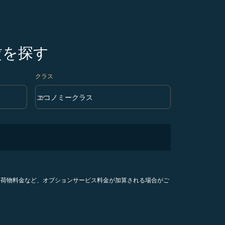
賃を探す
クラス
keyboard_arrow_down
エコノミークラス
クラス option エコノミークラス Selected
手荷物料金など、オプションサービス料金が加算される場合がご