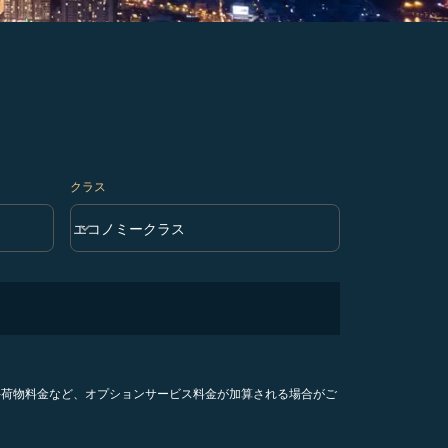
クラス
keyboard_arrow_down
エコノミークラス
クラス option エコノミークラス Selected
手荷物料金など、オプションサービス料金が加算される場合がご