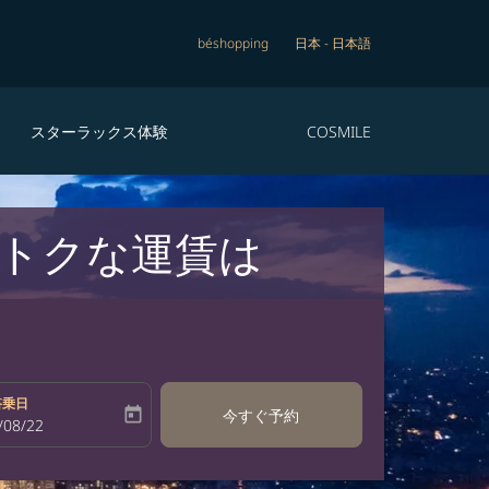
béshopping
日本
-
日本語
スターラックス体験
COSMILE
トクな運賃は
搭乗日
today
今すぐ予約
bel
oking-return-date-aria-label
/08/22