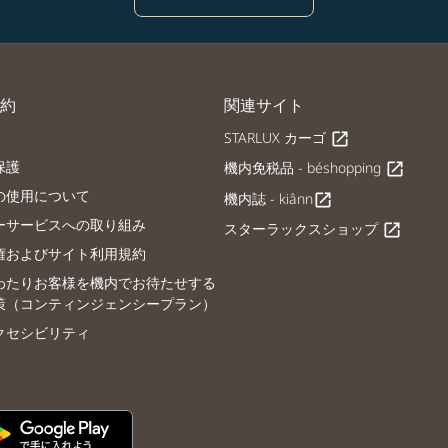
約
関連サイト
STARLUX カーゴ
open_in_new
保護
機内免税品 - béshopping
open_in_new
の使用について
機内誌 - kiânn
open_in_new
ーサービスへの取り組み
スターラックスショップ
open_in_new
権およびサイト利用規約
わたりお客様を機内でお待たせする
策（コンティンジェンシープラン）
クセシビリティ