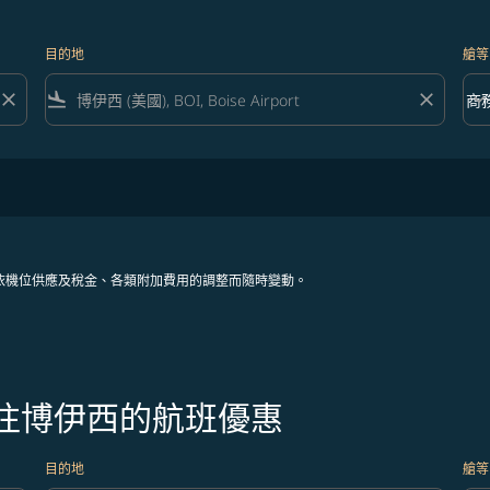
目的地
艙等
close
flight_land
close
keyboard_arrow_down
商
艙等 
依機位供應及稅金、各類附加費用的調整而隨時變動。
飛往博伊西的航班優惠
目的地
艙等