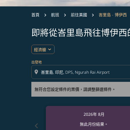
首頁
航班
前往美國
峇里島 - 博伊西
即將從峇里島飛往博伊西
無符合您設定條件的票價，請調整篩選條件。
expand_more
經濟艙
出發地
location_on
無符合您設定條件的票價，請調整篩選條件。
2026年 8月
chevron_left
無此月份結果。