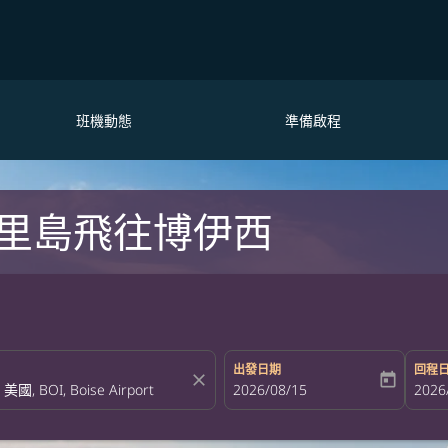
班機動態
準備啟程
里島飛往博伊西
出發日期
回程
close
today
fc-booking-departure-date-aria-la
2026/08/15
fc-bo
2026