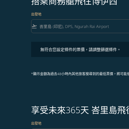
搭乘商務艙飛往博伊西
出發地
flight_takeoff
無符合您設定條件的票價，請調整篩選條件。
無符合您設定條件的票價，請調整篩選條件。
*顯示金額為過去48小時內其他旅客搜尋到的最低票價，將可能
享受未來365天 峇里島
出發地