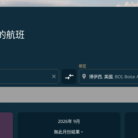
的航班
前往
compare_arrows
close
location_on
2026年 9月
無此月份結果。