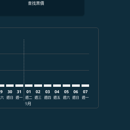
查找票價
票價
. 查找票價
mer. 查找票價
claimer. 查找票價
-disclaimer. 查找票價
fers-disclaimer. 查找票價
w-offers-disclaimer. 查找票價
-view-offers-disclaimer. 查找票價
cmp-view-offers-disclaimer. 查找票價
OI: cmp-view-offers-disclaimer. 查找票價
PS–BOI: cmp-view-offers-disclaimer. 查找票價
DPS–BOI: cmp-view-offers-disclaimer. 查找票價
DPS–BOI: cmp-view-offers-disclaimer. 查找票價
DPS–BOI: cmp-view-offers-disclaimer. 查找票價
DPS–BOI: cmp-view-offers-disclaimer. 查
DPS–BOI: cmp-view-offers-disclaimer
DPS–BOI: cmp-view-offers-discla
DPS–BOI: cmp-view-offers-di
DPS–BOI: cmp-view-offer
DPS–BOI: cmp-view-o
29
30
31
01
02
03
04
05
06
07
週六
週日
週一
週二
週三
週四
週五
週六
週日
週一
9月