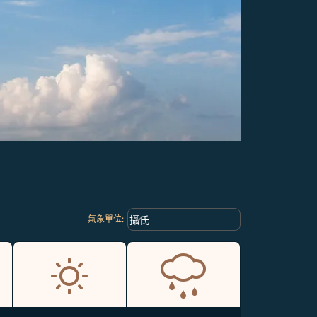
Weather unit option 攝氏 Selected
keyboard_arrow_down
攝氏
氣象單位
: