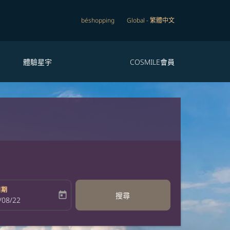
béshopping
Global
-
繁體中文
體驗星宇
COSMILE會員
日期
today
搜尋
bel
oking-return-date-aria-label
/08/22