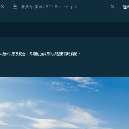
close
flight_land
close
keyboard_arrow_down
經
艙等 
依機位供應及稅金、各類附加費用的調整而隨時變動。