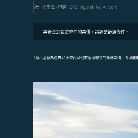
flight_takeoff
無符合您設定條件的票價，請調整篩選條件。
無符合您設定條件的票價，請調整篩選條件。
*顯示金額為過去48小時內其他旅客搜尋到的最低票價，將可能