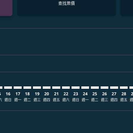
查找票價
laimer. 查找票價
disclaimer. 查找票價
ers-disclaimer. 查找票價
-offers-disclaimer. 查找票價
view-offers-disclaimer. 查找票價
cmp-view-offers-disclaimer. 查找票價
I: cmp-view-offers-disclaimer. 查找票價
S–BOI: cmp-view-offers-disclaimer. 查找票價
DPS–BOI: cmp-view-offers-disclaimer. 查找票價
DPS–BOI: cmp-view-offers-disclaimer. 查找票價
DPS–BOI: cmp-view-offers-disclaimer. 查找票價
DPS–BOI: cmp-view-offers-disclaimer. 查找
DPS–BOI: cmp-view-offers-disclaimer
DPS–BOI: cmp-view-offers-disclai
DPS–BOI: cmp-view-offers-dis
DPS–BOI: cmp-view-offers
DPS–BOI: cmp-view-of
DPS–BOI: cmp-vie
DPS–BOI: cmp
DPS–BOI: 
DPS–B
D
5
16
17
18
19
20
21
22
23
24
25
26
27
28
六
週日
週一
週二
週三
週四
週五
週六
週日
週一
週二
週三
週四
週五