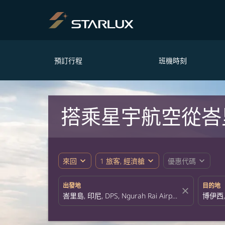
預訂行程
班機時刻
搭乘星宇航空從峇
expand_more
expand_more
expand_more
來回
1 旅客, 經濟艙
優惠代碼
出發地
目的地
close