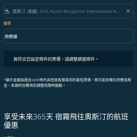
flight_land
close
艙等
keyboard_arrow_down
商務艙
艙等 option 商務艙 Selected
無符合您設定條件的票價，請調整篩選條件。
無符合您設定條件的票價，請調整篩選條件。
*顯示金額為過去48小時內其他旅客搜尋到的最低票價，將可能依機位供應及稅
金、各類附加費用的調整而隨時變動。
享受未來365天 宿霧飛往奧斯汀的航班
優惠