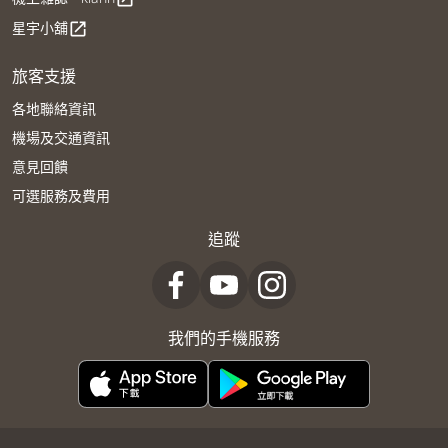
星宇小舖
open_in_new
旅客支援
各地聯絡資訊
機場及交通資訊
意見回饋
可選服務及費用
追蹤
我們的手機服務