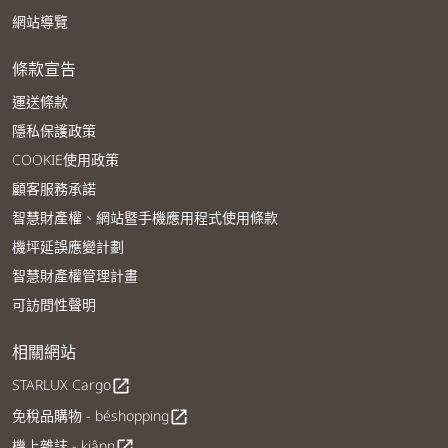
網站導覽
條款宣告
運送條款
隱私保護政策
COOKIE使用政策
顧客服務承諾
智慧財產權、網站暨手機應用程式使用條款
機坪延誤應變計劃
智慧財產權管理計畫
可訪問性聲明
相關網站
STARLUX Cargo
open_in_new
免稅品購物 - béshopping
open_in_new
機上雜誌 - kiânn
open_in_new