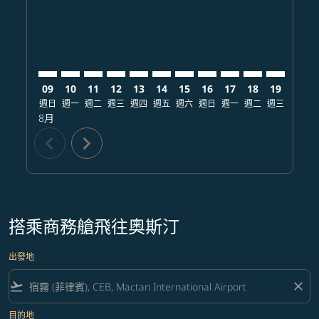
09
10
11
12
13
14
15
16
17
18
19
20
週日
週一
週二
週三
週四
週五
週六
週日
週一
週二
週三
週四
8月
chevron_left
chevron_right
搭乘商務艙飛往奧斯汀
出發地
flight_takeoff
close
目的地