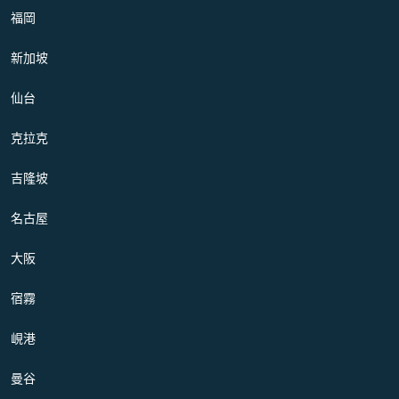
福岡
新加坡
仙台
克拉克
吉隆坡
名古屋
大阪
宿霧
峴港
曼谷