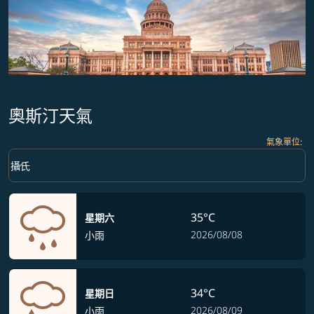
奧斯汀天氣
氣象單位
:
Weather unit option 攝氏 Selected
keyboard_arrow_down
攝氏
35°C
星期六
2026/08/08
小雨
34°C
星期日
2026/08/09
小雨