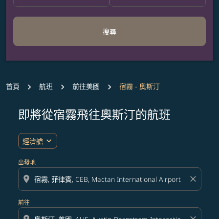
搜尋
首頁
航班
前往美國
宿霧 - 奧斯汀
即將從宿霧飛往奧斯汀的航班
無符合您設定條件的票價，請調整篩選條件。
expand_more
經濟艙
出發地
location_on
close
前往