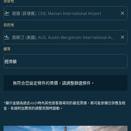
出發地
flight_takeoff
close
目的地
flight_land
close
艙等
keyboard_arrow_down
經濟艙
艙等 option 經濟艙 Selected
無符合您設定條件的票價，請調整篩選條件。
無符合您設定條件的票價，請調整篩選條件。
*顯示金額為過去48小時內其他旅客搜尋到的最低票價，將可能依機位供應及稅
金、各類附加費用的調整而隨時變動。