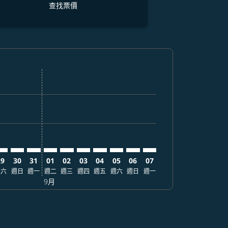
查找票價
價
 查找票價
mer. 查找票價
claimer. 查找票價
-disclaimer. 查找票價
fers-disclaimer. 查找票價
w-offers-disclaimer. 查找票價
view-offers-disclaimer. 查找票價
cmp-view-offers-disclaimer. 查找票價
AS: cmp-view-offers-disclaimer. 查找票價
EB–LAS: cmp-view-offers-disclaimer. 查找票價
CEB–LAS: cmp-view-offers-disclaimer. 查找票價
CEB–LAS: cmp-view-offers-disclaimer. 查找票價
CEB–LAS: cmp-view-offers-disclaimer. 查找票價
CEB–LAS: cmp-view-offers-disclaimer. 查找
CEB–LAS: cmp-view-offers-disclaimer
CEB–LAS: cmp-view-offers-discla
CEB–LAS: cmp-view-offers-di
CEB–LAS: cmp-view-offer
CEB–LAS: cmp-view-o
29
30
31
01
02
03
04
05
06
07
週六
週日
週一
週二
週三
週四
週五
週六
週日
週一
9月