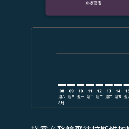
查找票價
Displaying fares for 八月-2026
CEB–LAS: cmp-view-offers-disc
CEB–LAS: cmp-view-offers-
CEB–LAS: cmp-view-off
CEB–LAS: cmp-view
CEB–LAS: cmp-
CEB–LAS: c
CEB–LA
CE
08
09
10
11
12
13
14
1
週六
週日
週一
週二
週三
週四
週五
週
8月