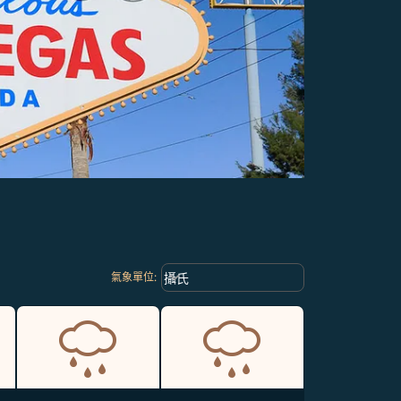
Weather unit option 攝氏 Selected
keyboard_arrow_down
攝氏
氣象單位
: