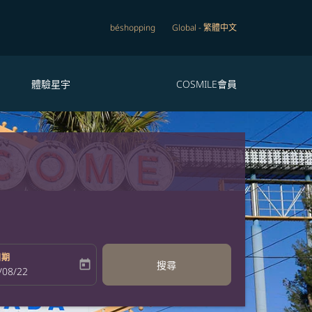
béshopping
Global
-
繁體中文
體驗星宇
COSMILE會員
日期
today
搜尋
bel
oking-return-date-aria-label
/08/22