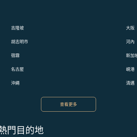
吉隆坡
大阪
胡志明市
河內
宿霧
新加
名古屋
峴港
沖繩
清邁
查看更多
s 的熱門目的地