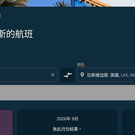
斯
斯的航班
前往
compare_arrows
close
location_on
2026年 9月
無此月份結果。