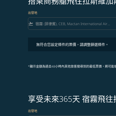
搭乘商務艙飛往拉斯維加
出發地
flight_takeoff
無符合您設定條件的票價，請調整篩選條件。
無符合您設定條件的票價，請調整篩選條件。
*顯示金額為過去48小時內其他旅客搜尋到的最低票價，將可能
享受未來365天 宿霧飛
出發地