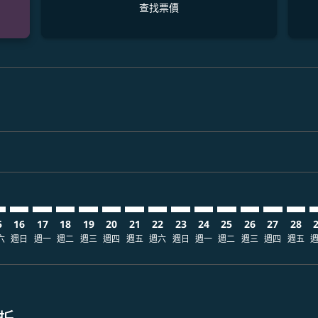
查找票價
laimer. 查找票價
disclaimer. 查找票價
ers-disclaimer. 查找票價
-offers-disclaimer. 查找票價
view-offers-disclaimer. 查找票價
mp-view-offers-disclaimer. 查找票價
S: cmp-view-offers-disclaimer. 查找票價
B–LAS: cmp-view-offers-disclaimer. 查找票價
CEB–LAS: cmp-view-offers-disclaimer. 查找票價
CEB–LAS: cmp-view-offers-disclaimer. 查找票價
CEB–LAS: cmp-view-offers-disclaimer. 查找票價
CEB–LAS: cmp-view-offers-disclaimer. 查找票
CEB–LAS: cmp-view-offers-disclaimer.
CEB–LAS: cmp-view-offers-disclai
CEB–LAS: cmp-view-offers-dis
CEB–LAS: cmp-view-offers
CEB–LAS: cmp-view-of
CEB–LAS: cmp-vie
CEB–LAS: cmp-
CEB–LAS: 
CEB–L
C
5
16
17
18
19
20
21
22
23
24
25
26
27
28
六
週日
週一
週二
週三
週四
週五
週六
週日
週一
週二
週三
週四
週五