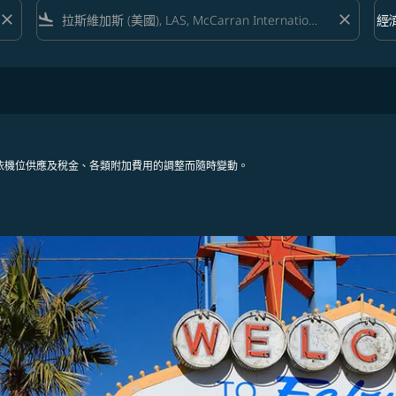
close
flight_land
close
keyboard_arrow_down
經
艙等 
依機位供應及稅金、各類附加費用的調整而隨時變動。