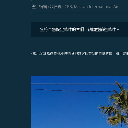
flight_takeoff
無符合您設定條件的票價，請調整篩選條件。
無符合您設定條件的票價，請調整篩選條件。
*顯示金額為過去48小時內其他旅客搜尋到的最低票價，將可能