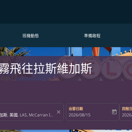
班機動態
準備啟程
霧飛往拉斯維加斯
出發日期
回程
close
today
fc-booking-departure-date-aria-la
2026/08/15
fc-bo
2026