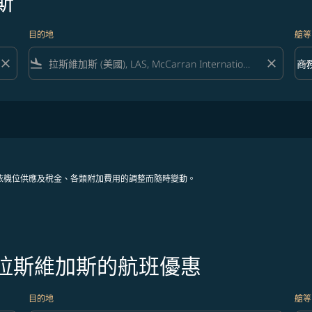
斯
目的地
艙等
close
flight_land
close
keyboard_arrow_down
商
艙等 
依機位供應及稅金、各類附加費用的調整而隨時變動。
往拉斯維加斯的航班優惠
目的地
艙等