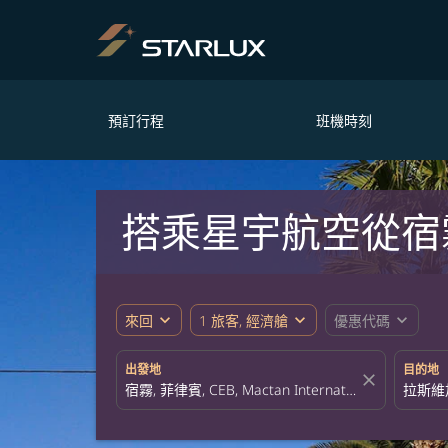
預訂行程
班機時刻
搭乘星宇航空從宿
expand_more
expand_more
expand_more
來回
1 旅客, 經濟艙
優惠代碼
出發地
目的地
close