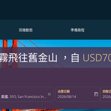
班機動態
準備啟程
霧飛往舊金山 ，自
USD7
出發日期
回程
close
today
fc-booking-departure-date-aria-la
2026/08/14
fc-bo
2026