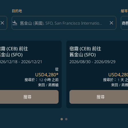
目的地
艙等
close
flight_land
close
keyboard_arrow_down
商
艙等 
霧 (CEB)
前往
宿霧 (CEB)
前往
金山 (SFO)
舊金山 (SFO)
026/12/18 - 2026/12/21
2026/08/30 - 2026/09/29
從
USD4,280
*
USD4,28
搜尋於： 12 小時 之前
搜尋於： 1 天 
來回
/
商務艙
來回
/
商
搜尋
搜尋
顯示 cmp-pagination-showing-c
顯示 cmp-pagination-showing