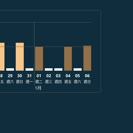
150
. 查找票價
mer. 查找票價
claimer. 查找票價
-disclaimer. 查找票價
fers-disclaimer. 查找票價
w-offers-disclaimer. 查找票價
/08/25 – 2026/09/06: 從 USD873
cmp-view-offers-disclaimer. 查找票價
FO: cmp-view-offers-disclaimer. 查找票價
EB–SFO, 2026/08/28 – 2026/09/27: 從 USD864
CEB–SFO: cmp-view-offers-disclaimer. 查找票價
CEB–SFO, 2026/08/30 – 2026/09/11: 從 USD864
CEB–SFO: cmp-view-offers-disclaimer. 查找票價
CEB–SFO, 2026/09/01 – 2026/09/27: 從 USD7
CEB–SFO: cmp-view-offers-disclaimer
CEB–SFO: cmp-view-offers-discla
CEB–SFO, 2026/09/04 – 2026/0
CEB–SFO: cmp-view-offer
CEB–SFO, 2026/09/06 
28
29
30
31
01
02
03
04
05
06
週五
週六
週日
週一
週二
週三
週四
週五
週六
週日
9月