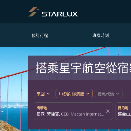
預訂行程
班機時刻
搭乘星宇航空從宿
expand_more
expand_more
expand_more
來回
1 旅客, 經濟艙
優惠代碼
出發地
目的地
close