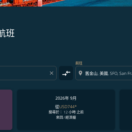
航班
前往
compare_arrows
close
location_on
2026年 9月
從
USD744
*
搜尋於： 12 小時 之前
來回
/
經濟艙