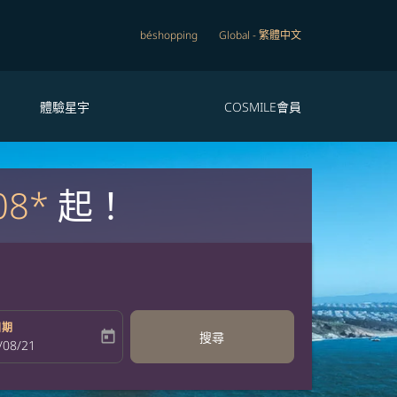
béshopping
Global
-
繁體中文
體驗星宇
COSMILE會員
08*
起！
日期
today
搜尋
bel
oking-return-date-aria-label
/08/21