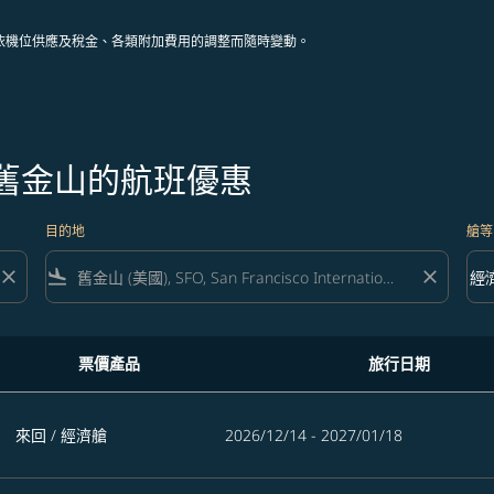
依機位供應及稅金、各類附加費用的調整而隨時變動。
往舊金山的航班優惠
目的地
艙等
close
flight_land
close
keyboard_arrow_down
經
艙等 
票價產品
旅行日期
來回
/
經濟艙
2026/12/14 - 2027/01/18