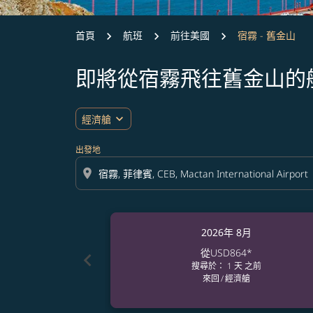
首頁
航班
前往美國
宿霧 - 舊金山
即將從宿霧飛往舊金山的
expand_more
經濟艙
出發地
location_on
2026年 8月
從
USD864
*
chevron_left
搜尋於： 1 天 之前
來回
/
經濟艙