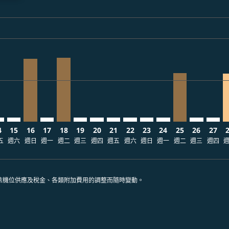
ria-label USD1.5K
30: 從 USD1,038
disclaimer. 查找票價
2026/08/30: 從 USD1,503
-offers-disclaimer. 查找票價
08/11 – 2026/08/16: 從 USD1,491
cmp-view-offers-disclaimer. 查找票價
O: cmp-view-offers-disclaimer. 查找票價
B–SFO: cmp-view-offers-disclaimer. 查找票價
CEB–SFO: cmp-view-offers-disclaimer. 查找票價
CEB–SFO, 2026/08/16 – 2026/09/11: 從 USD1,138
CEB–SFO: cmp-view-offers-disclaimer. 查找票價
CEB–SFO, 2026/08/18 – 2026/08/23: 從 USD1,
CEB–SFO: cmp-view-offers-disclaimer
CEB–SFO: cmp-view-offers-disclai
CEB–SFO: cmp-view-offers-dis
CEB–SFO: cmp-view-offers
CEB–SFO: cmp-view-of
CEB–SFO: cmp-vie
CEB–SFO, 2026
CEB–SFO: 
CEB–S
C
ria-label USD744
4
15
16
17
18
19
20
21
22
23
24
25
26
27
五
週六
週日
週一
週二
週三
週四
週五
週六
週日
週一
週二
週三
週四
依機位供應及稅金、各類附加費用的調整而隨時變動。