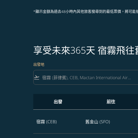
*顯示金額為過去48小時內其他旅客搜尋到的最低票價，將可能
享受未來365天 宿霧飛
出發地
flight_takeoff
出發
前往
享受未來365天 宿霧飛往舊金山的航班優惠
宿霧 (CEB)
舊金山 (SFO)