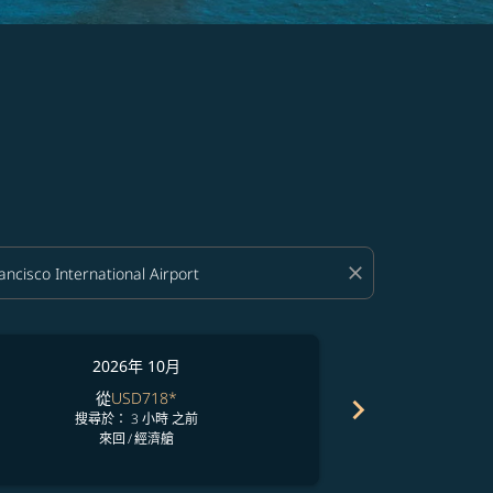
close
2026年 10月
2
從
USD718
*
chevron_right
搜尋於： 3 小時 之前
搜尋於
來回
/
經濟艙