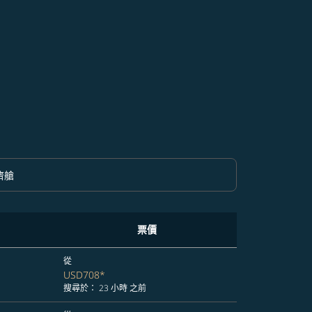
濟艙
option 經濟艙 Selected
票價
從
USD708
*
搜尋於： 23 小時 之前