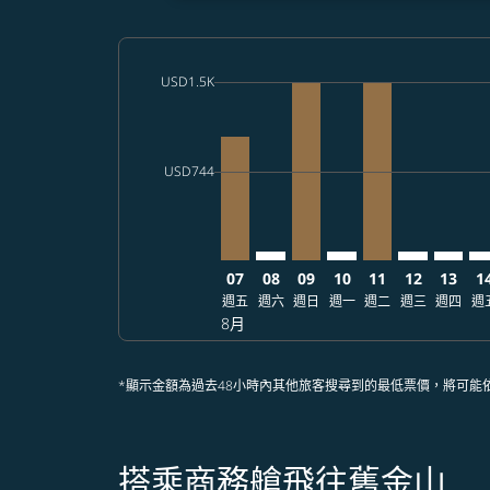
cmp-daily-histogram-bars-legend-max-price-a
USD1.5K
Displaying fares for 八月-2026
CEB–SFO, 2026/08/07 – 2026/08/
CEB–SFO: cmp-view-offers-
CEB–SFO, 2026/08/09 – 
CEB–SFO: cmp-view
CEB–SFO, 2026/
CEB–SFO: 
CEB–SF
CE
cmp-daily-histogram-bars-legend-min-price-a
USD744
07
08
09
10
11
12
13
1
週五
週六
週日
週一
週二
週三
週四
週
8月
*顯示金額為過去48小時內其他旅客搜尋到的最低票價，將可能
搭乘商務艙飛往舊金山