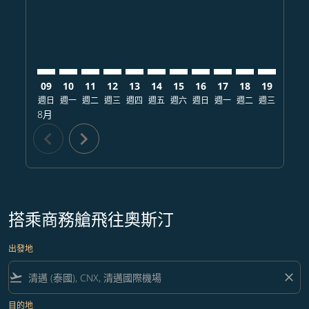
09
10
11
12
13
14
15
16
17
18
19
20
週日
週一
週二
週三
週四
週五
週六
週日
週一
週二
週三
週四
8月
chevron_left
chevron_right
搭乘商務艙飛往奧斯汀
出發地
flight_takeoff
close
目的地