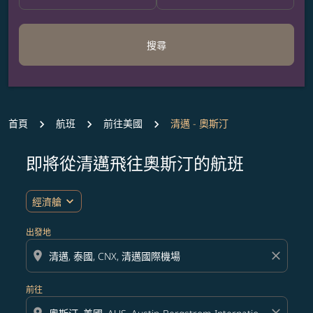
搜尋
首頁
航班
前往美國
清邁 - 奧斯汀
即將從清邁飛往奧斯汀的航班
無符合您設定條件的票價，請調整篩選條件。
expand_more
經濟艙
出發地
location_on
close
前往