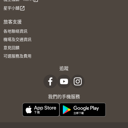
星宇小舖
open_in_new
旅客支援
各地聯絡資訊
機場及交通資訊
意見回饋
可選服務及費用
追蹤
我們的手機服務