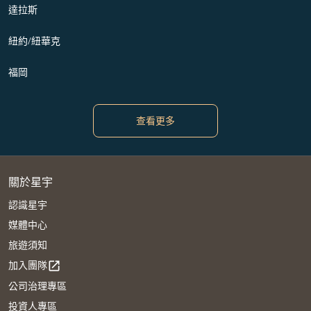
達拉斯
紐約/紐華克
福岡
查看更多
關於星宇
認識星宇
媒體中心
旅遊須知
加入團隊
open_in_new
公司治理專區
投資人專區