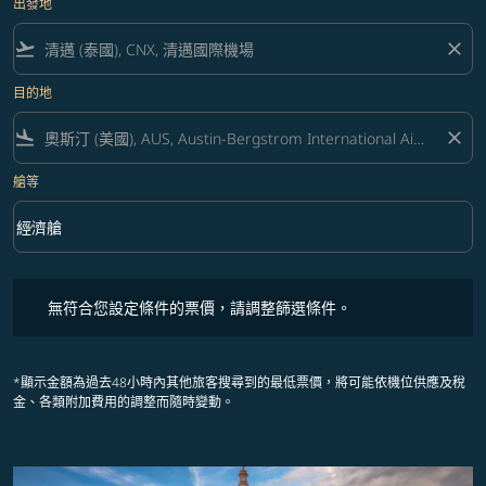
出發地
flight_takeoff
close
目的地
flight_land
close
艙等
keyboard_arrow_down
經濟艙
艙等 option 經濟艙 Selected
無符合您設定條件的票價，請調整篩選條件。
無符合您設定條件的票價，請調整篩選條件。
*顯示金額為過去48小時內其他旅客搜尋到的最低票價，將可能依機位供應及稅
金、各類附加費用的調整而隨時變動。