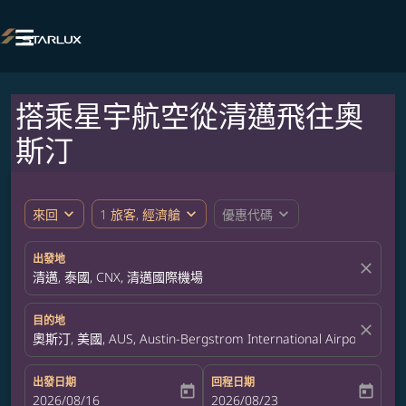

搭乘星宇航空從清邁飛往奧
斯汀
expand_more
expand_more
expand_more
來回
1 旅客, 經濟艙
優惠代碼
出發地
close
清邁, 泰國, CNX, 清邁國際機場
目的地
close
奧斯汀, 美國, AUS, Austin-Bergstrom International Airport
出發日期
回程日期
today
today
fc-booking-departure-date-aria-label
2026/08/16
fc-booking-return-date-aria-label
2026/08/23