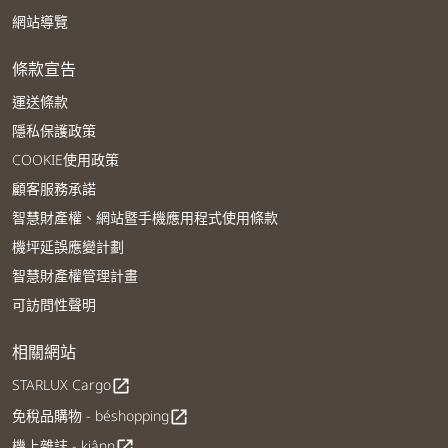
網站導覽
條款宣告
運送條款
隱私保護政策
COOKIE使用政策
顧客服務承諾
智慧財產權、網站暨手機應用程式使用條款
機坪延誤應變計劃
智慧財產權管理計畫
可訪問性聲明
相關網站
STARLUX Cargo
open_in_new
免稅品購物 - béshopping
open_in_new
機上雜誌 - kiânn
open_in_new