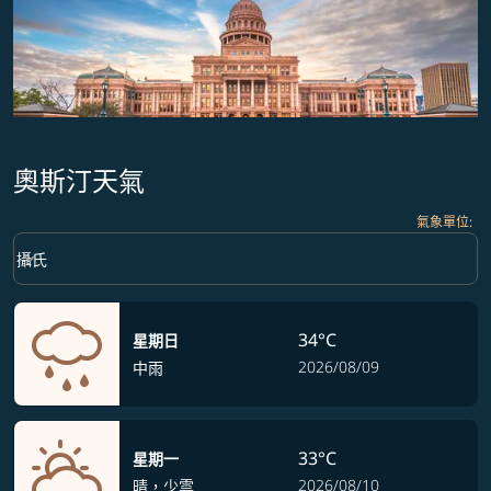
奧斯汀天氣
氣象單位
:
Weather unit option 攝氏 Selected
keyboard_arrow_down
攝氏
34°C
星期日
2026/08/09
中雨
33°C
星期一
2026/08/10
晴，少雲