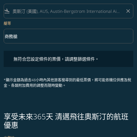
flight_land
close
艙等
keyboard_arrow_down
商務艙
艙等 option 商務艙 Selected
無符合您設定條件的票價，請調整篩選條件。
無符合您設定條件的票價，請調整篩選條件。
*顯示金額為過去48小時內其他旅客搜尋到的最低票價，將可能依機位供應及稅
金、各類附加費用的調整而隨時變動。
享受未來365天 清邁飛往奧斯汀的航班
優惠