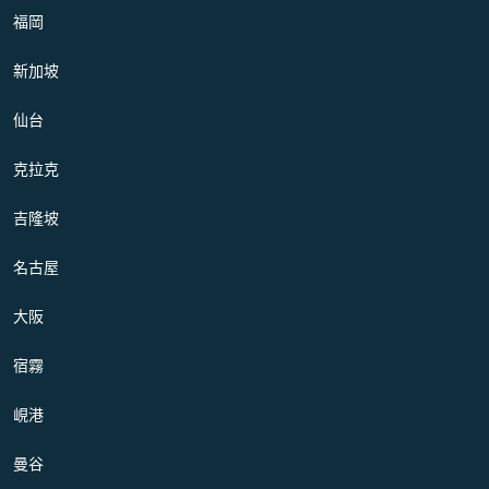
福岡
新加坡
仙台
克拉克
吉隆坡
名古屋
大阪
宿霧
峴港
曼谷