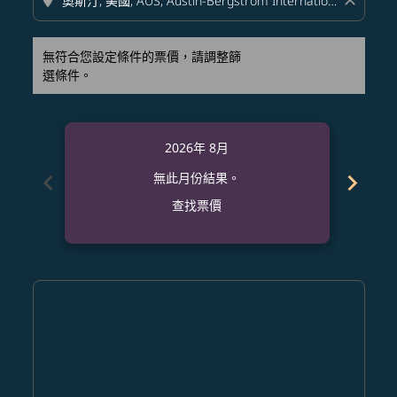
location_on
close
無符合您設定條件的票價，請調整篩
選條件。
2026年 8月
chevron_left
chevron_right
無此月份結果。
查找票價
Displaying fares for 八月-2026
CNX–AUS: cmp-view-offers-disclaimer. 查找票價
CNX–AUS: cmp-view-offers-disclaimer. 查找票價
CNX–AUS: cmp-view-offers-disclaimer. 查
CNX–AUS: cmp-view-offers-disclaime
CNX–AUS: cmp-view-offers-discla
CNX–AUS: cmp-view-offers-di
CNX–AUS: cmp-view-offer
CNX–AUS: cmp-view-o
CNX–AUS: cmp-vie
CNX–AUS: cmp
CNX–AUS:
CNX–A
C