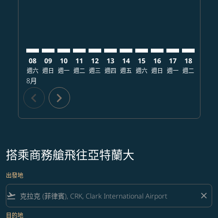
08
09
10
11
12
13
14
15
16
17
18
19
週六
週日
週一
週二
週三
週四
週五
週六
週日
週一
週二
週三
8月
chevron_left
chevron_right
搭乘商務艙飛往亞特蘭大
出發地
flight_takeoff
close
目的地