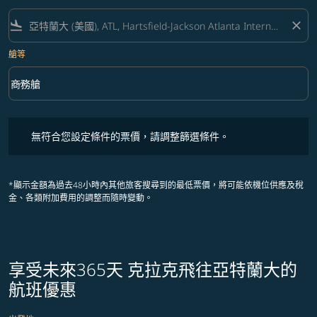
flight_land
close
艙等
keyboard_arrow_down
商務艙
艙等 option 商務艙 Selected
無符合您設定條件的票價，請調整篩選條件。
無符合您設定條件的票價，請調整篩選條件。
*顯示金額為過去48小時內其他旅客搜尋到的最低票價，將可能依機位供應及稅
金、各類附加費用的調整而隨時變動。
享受未來365天 克拉克飛往亞特蘭大的
航班優惠