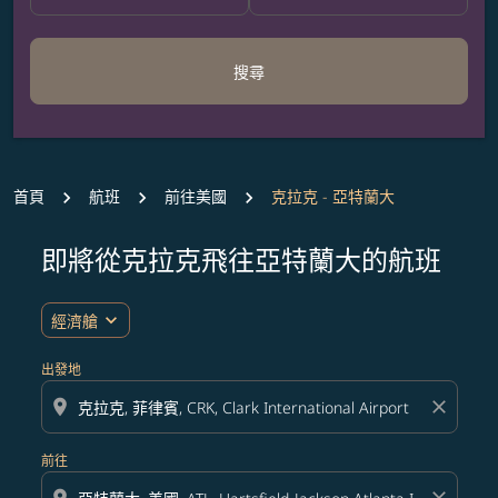
搜尋
首頁
航班
前往美國
克拉克 - 亞特蘭大
即將從克拉克飛往亞特蘭大的航班
無符合您設定條件的票價，請調整篩選條件。
expand_more
經濟艙
出發地
location_on
close
前往