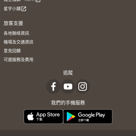
星宇小舖
open_in_new
旅客支援
各地聯絡資訊
機場及交通資訊
意見回饋
可選服務及費用
追蹤
我們的手機服務