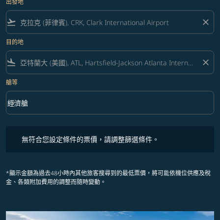
出發地
flight_takeoff
close
目的地
flight_land
close
艙等
keyboard_arrow_down
經濟艙
艙等 option 經濟艙 Selected
無符合您設定條件的票價，請調整篩選條件。
無符合您設定條件的票價，請調整篩選條件。
*顯示金額為過去48小時內其他旅客搜尋到的最低票價，將可能依機位供應及稅
金、各類附加費用的調整而隨時變動。