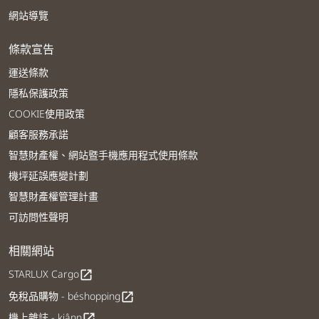
網站導覽
條款宣告
運送條款
隱私保護政策
COOKIE使用政策
顧客服務承諾
智慧財產權、網站暨手機應用程式使用條款
機坪延誤應變計劃
智慧財產權管理計畫
可訪問性聲明
相關網站
STARLUX Cargo
open_in_new
免稅品購物 - béshopping
open_in_new
機上雜誌 - kiânn
open_in_new