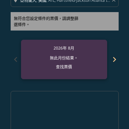
location_on
close
無符合您設定條件的票價，請調整篩
選條件。
2026年 8月
chevron_left
chevron_right
無此月份結果。
查找票價
Displaying fares for 八月-2026
CRK–ATL: cmp-view-offers-disclaimer. 查找票價
CRK–ATL: cmp-view-offers-disclaimer. 查找票價
CRK–ATL: cmp-view-offers-disclaimer. 查找
CRK–ATL: cmp-view-offers-disclaimer
CRK–ATL: cmp-view-offers-discla
CRK–ATL: cmp-view-offers-di
CRK–ATL: cmp-view-offers
CRK–ATL: cmp-view-of
CRK–ATL: cmp-vie
CRK–ATL: cmp
CRK–ATL:
CRK–A
C