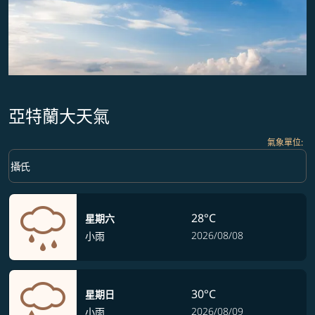
亞特蘭大天氣
氣象單位
:
Weather unit option 攝氏 Selected
keyboard_arrow_down
攝氏
28°C
星期六
2026/08/08
小雨
30°C
星期日
2026/08/09
小雨