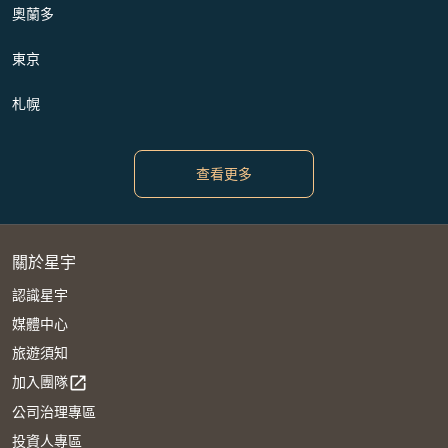
奧蘭多
東京
札幌
查看更多
關於星宇
認識星宇
媒體中心
旅遊須知
加入團隊
open_in_new
公司治理專區
投資人專區