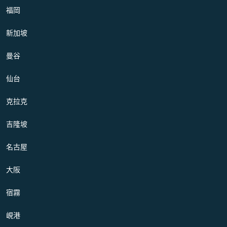
福岡
新加坡
曼谷
仙台
克拉克
吉隆坡
名古屋
大阪
宿霧
峴港