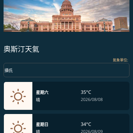
奧斯汀天氣
氣象單位
:
Weather unit option 攝氏 Selected
keyboard_arrow_down
攝氏
35°C
星期六
2026/08/08
晴
34°C
星期日
2026/08/09
晴