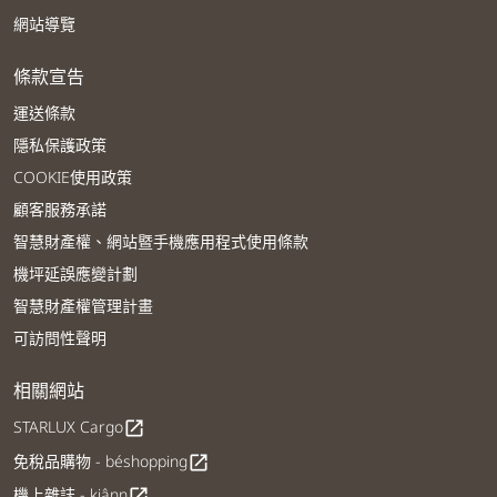
網站導覽
條款宣告
運送條款
隱私保護政策
COOKIE使用政策
顧客服務承諾
智慧財產權、網站暨手機應用程式使用條款
機坪延誤應變計劃
智慧財產權管理計畫
可訪問性聲明
相關網站
STARLUX Cargo
open_in_new
免稅品購物 - béshopping
open_in_new
機上雜誌 - kiânn
open_in_new