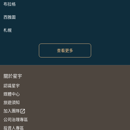
布拉格
西雅圖
札幌
查看更多
關於星宇
認識星宇
媒體中心
旅遊須知
加入團隊
open_in_new
公司治理專區
投資人專區