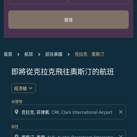
搜尋
首頁
航班
前往美國
克拉克 - 奧斯汀
即將從克拉克飛往奧斯汀的航班
無符合您設定條件的票價，請調整篩選條件。
expand_more
經濟艙
出發地
location_on
close
前往