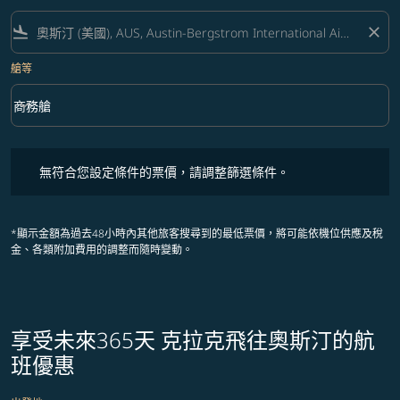
flight_land
close
艙等
keyboard_arrow_down
商務艙
艙等 option 商務艙 Selected
無符合您設定條件的票價，請調整篩選條件。
無符合您設定條件的票價，請調整篩選條件。
*顯示金額為過去48小時內其他旅客搜尋到的最低票價，將可能依機位供應及稅
金、各類附加費用的調整而隨時變動。
享受未來365天 克拉克飛往奧斯汀的航
班優惠