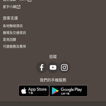
星宇小舖
open_in_new
旅客支援
各地聯絡資訊
機場及交通資訊
意見回饋
可選服務及費用
追蹤
我們的手機服務