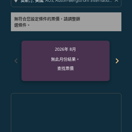
location_on
close
無符合您設定條件的票價，請調整篩
選條件。
2026年 8月
chevron_left
chevron_right
無此月份結果。
查找票價
Displaying fares for 八月-2026
CRK–AUS: cmp-view-offers-disclaimer. 查找票價
CRK–AUS: cmp-view-offers-disclaimer. 查找票價
CRK–AUS: cmp-view-offers-disclaimer. 查
CRK–AUS: cmp-view-offers-disclaime
CRK–AUS: cmp-view-offers-discla
CRK–AUS: cmp-view-offers-di
CRK–AUS: cmp-view-offer
CRK–AUS: cmp-view-of
CRK–AUS: cmp-vie
CRK–AUS: cmp
CRK–AUS:
CRK–A
C