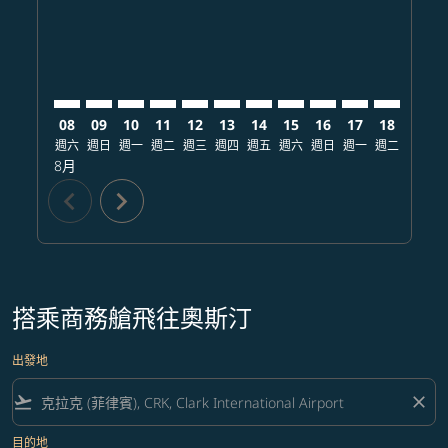
08
09
10
11
12
13
14
15
16
17
18
19
週六
週日
週一
週二
週三
週四
週五
週六
週日
週一
週二
週三
8月
chevron_left
chevron_right
搭乘商務艙飛往奧斯汀
出發地
flight_takeoff
close
目的地