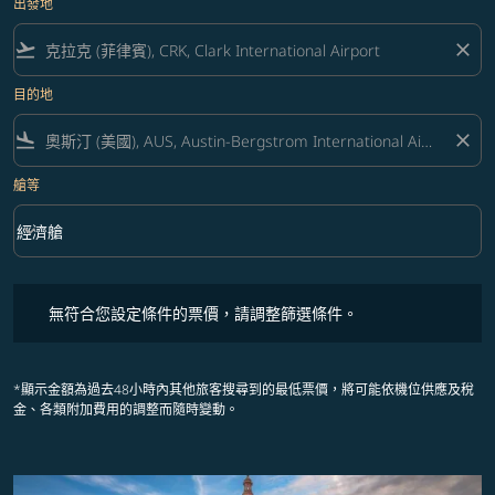
出發地
flight_takeoff
close
目的地
flight_land
close
艙等
keyboard_arrow_down
經濟艙
艙等 option 經濟艙 Selected
無符合您設定條件的票價，請調整篩選條件。
無符合您設定條件的票價，請調整篩選條件。
*顯示金額為過去48小時內其他旅客搜尋到的最低票價，將可能依機位供應及稅
金、各類附加費用的調整而隨時變動。