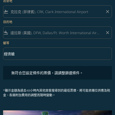
出發地
flight_takeoff
close
目的地
flight_land
close
艙等
keyboard_arrow_down
經濟艙
艙等 option 經濟艙 Selected
無符合您設定條件的票價，請調整篩選條件。
無符合您設定條件的票價，請調整篩選條件。
*顯示金額為過去48小時內其他旅客搜尋到的最低票價，將可能依機位供應及稅
金、各類附加費用的調整而隨時變動。