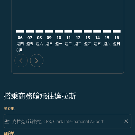
06
07
08
09
10
11
12
13
14
15
16
17
週四
週五
週六
週日
週一
週二
週三
週四
週五
週六
週日
週一
8月
chevron_left
chevron_right
搭乘商務艙飛往達拉斯
出發地
flight_takeoff
close
目的地