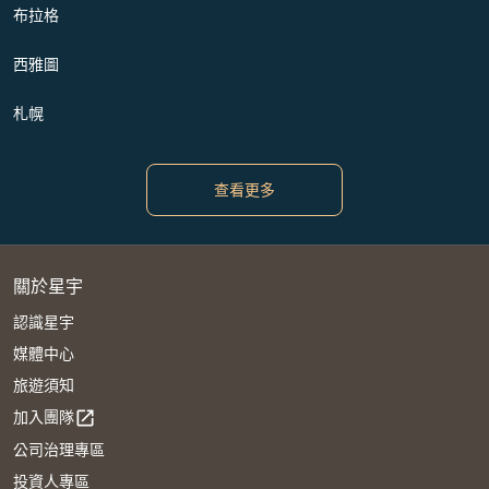
布拉格
西雅圖
札幌
查看更多
關於星宇
認識星宇
媒體中心
旅遊須知
加入團隊
open_in_new
公司治理專區
投資人專區