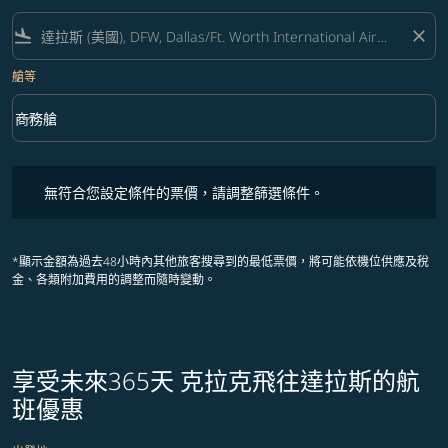
flight_land
close
艙等
keyboard_arrow_down
商務艙
艙等 option 商務艙 Selected
無符合您設定條件的票價，請調整篩選條件。
無符合您設定條件的票價，請調整篩選條件。
*顯示金額為過去48小時內其他旅客搜尋到的最低票價，將可能依機位供應及稅
金、各類附加費用的調整而隨時變動。
享受未來365天 克拉克飛往達拉斯的航
班優惠