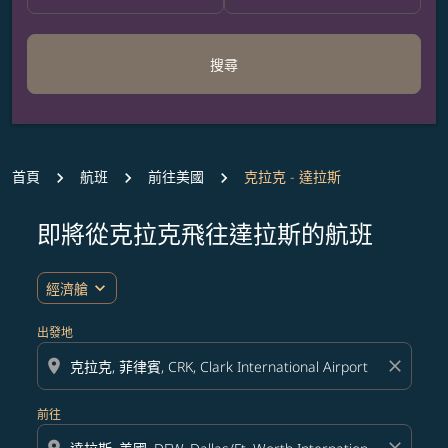
搜尋
首頁
航班
前往美國
克拉克 - 達拉斯
即將從克拉克飛往達拉斯的航班
無符合您設定條件的票價，請調整篩選條件。
expand_more
經濟艙
出發地
location_on
close
前往