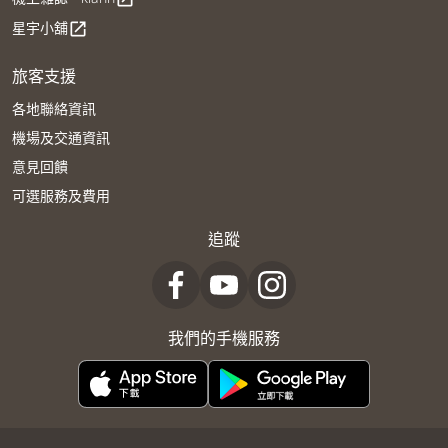
星宇小舖
open_in_new
旅客支援
各地聯絡資訊
機場及交通資訊
意見回饋
可選服務及費用
追蹤
我們的手機服務