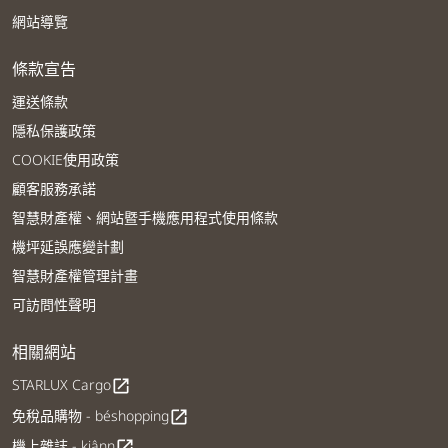
網站導覽
條款宣告
運送條款
隱私保護政策
COOKIE使用政策
顧客服務承諾
智慧財產權、網站暨手機應用程式使用條款
機坪延誤應變計劃
智慧財產權管理計畫
可訪問性聲明
相關網站
STARLUX Cargo
open_in_new
免稅品購物 - béshopping
open_in_new
機上雜誌 - kiânn
open_in_new