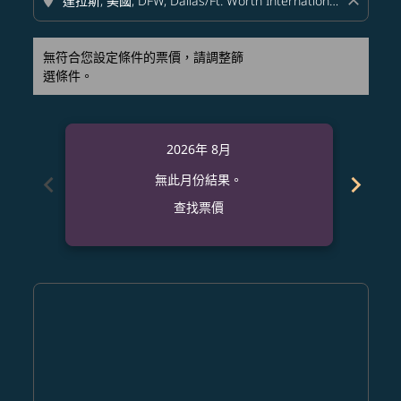
location_on
close
無符合您設定條件的票價，請調整篩
選條件。
2026年 8月
chevron_left
chevron_right
無此月份結果。
查找票價
Displaying fares for 八月-2026
CRK–DFW: cmp-view-offers-disclaimer. 查找票價
CRK–DFW: cmp-view-offers-disclaimer. 查找票價
CRK–DFW: cmp-view-offers-disclaimer. 查
CRK–DFW: cmp-view-offers-disclaime
CRK–DFW: cmp-view-offers-discl
CRK–DFW: cmp-view-offers-di
CRK–DFW: cmp-view-offer
CRK–DFW: cmp-view-o
CRK–DFW: cmp-vie
CRK–DFW: cmp
CRK–DFW:
CRK–D
C