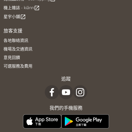
機上雜誌 - kiânn
open_in_new
星宇小舖
open_in_new
旅客支援
各地聯絡資訊
機場及交通資訊
意見回饋
可選服務及費用
追蹤
我們的手機服務