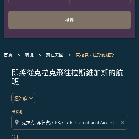
搜尋
首頁
航班
前往美國
克拉克 - 拉斯維加斯
即將從克拉克飛往拉斯維加斯的航
無符合您設定條件的票價，請調整篩選條件。
班
expand_more
經濟艙
出發地
location_on
close
前往