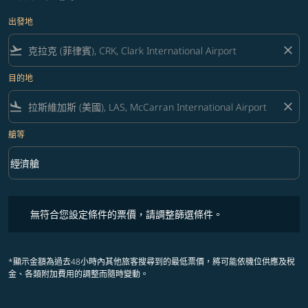
出發地
flight_takeoff
close
目的地
flight_land
close
艙等
keyboard_arrow_down
經濟艙
艙等 option 經濟艙 Selected
無符合您設定條件的票價，請調整篩選條件。
無符合您設定條件的票價，請調整篩選條件。
*顯示金額為過去48小時內其他旅客搜尋到的最低票價，將可能依機位供應及稅
金、各類附加費用的調整而隨時變動。