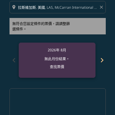
location_on
close
無符合您設定條件的票價，請調整篩
選條件。
2026年 8月
chevron_left
chevron_right
無此月份結果。
查找票價
Displaying fares for 八月-2026