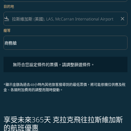
目的地
flight_land
close
艙等
keyboard_arrow_down
商務艙
艙等 option 商務艙 Selected
無符合您設定條件的票價，請調整篩選條件。
無符合您設定條件的票價，請調整篩選條件。
*顯示金額為過去48小時內其他旅客搜尋到的最低票價，將可能依機位供應及稅
金、各類附加費用的調整而隨時變動。
享受未來365天 克拉克飛往拉斯維加斯
的航班優惠