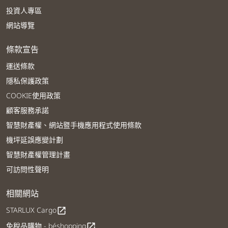
投資人專區
網站導覽
條款宣告
運送條款
隱私保護政策
COOKIE使用政策
顧客服務承諾
智慧財產權、網站暨手機應用程式使用條款
機坪延誤應變計劃
智慧財產權管理計畫
可訪問性聲明
相關網站
STARLUX Cargo
open_in_new
免稅品購物 - béshopping
open_in_new