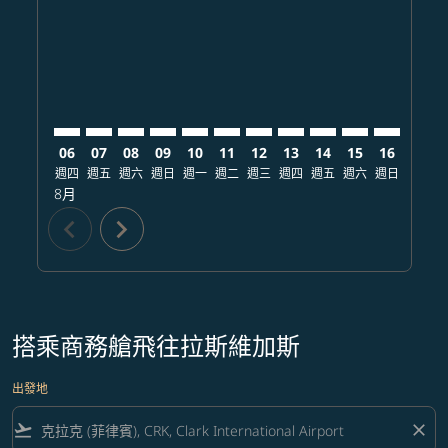
CRK–LAS: cmp-view-offers-disclaimer. 查找票價
CRK–LAS: cmp-view-offers-disclaimer. 查找票價
CRK–LAS: cmp-view-offers-disclaimer. 查找
CRK–LAS: cmp-view-offers-disclaimer
CRK–LAS: cmp-view-offers-discla
CRK–LAS: cmp-view-offers-di
CRK–LAS: cmp-view-offers
CRK–LAS: cmp-view-of
CRK–LAS: cmp-vie
CRK–LAS: cmp
CRK–LAS:
CRK–L
C
06
07
08
09
10
11
12
13
14
15
16
17
週四
週五
週六
週日
週一
週二
週三
週四
週五
週六
週日
週一
8月
chevron_left
chevron_right
搭乘商務艙飛往拉斯維加斯
出發地
flight_takeoff
close