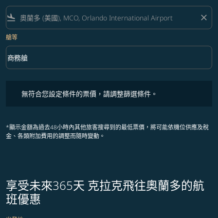
flight_land
close
艙等
keyboard_arrow_down
商務艙
艙等 option 商務艙 Selected
無符合您設定條件的票價，請調整篩選條件。
無符合您設定條件的票價，請調整篩選條件。
*顯示金額為過去48小時內其他旅客搜尋到的最低票價，將可能依機位供應及稅
金、各類附加費用的調整而隨時變動。
享受未來365天 克拉克飛往奧蘭多的航
班優惠