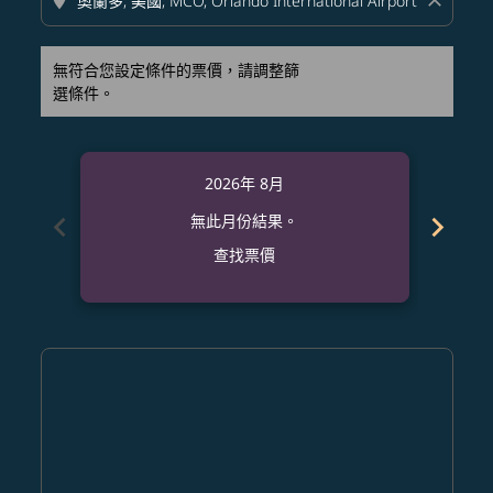
location_on
close
無符合您設定條件的票價，請調整篩
選條件。
2026年 8月
chevron_left
chevron_right
無此月份結果。
查找票價
Displaying fares for 八月-2026
CRK–MCO: cmp-view-offers-disclaimer. 查找票價
CRK–MCO: cmp-view-offers-disclaimer. 查找票價
CRK–MCO: cmp-view-offers-disclaimer. 
CRK–MCO: cmp-view-offers-disclaime
CRK–MCO: cmp-view-offers-discl
CRK–MCO: cmp-view-offers-d
CRK–MCO: cmp-view-offer
CRK–MCO: cmp-view-o
CRK–MCO: cmp-vi
CRK–MCO: cmp
CRK–MCO:
CRK–
C