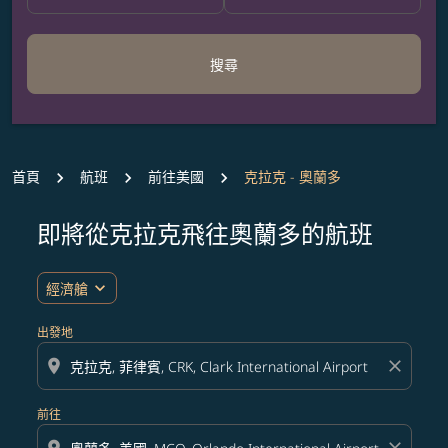
搜尋
首頁
航班
前往美國
克拉克 - 奧蘭多
即將從克拉克飛往奧蘭多的航班
無符合您設定條件的票價，請調整篩選條件。
expand_more
經濟艙
出發地
location_on
close
前往