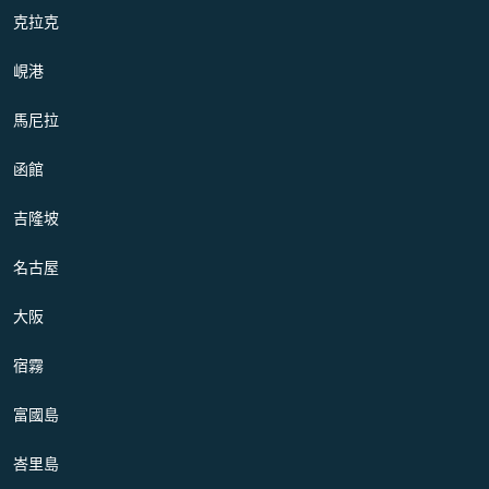
克拉克
峴港
馬尼拉
函館
吉隆坡
名古屋
大阪
宿霧
富國島
峇里島