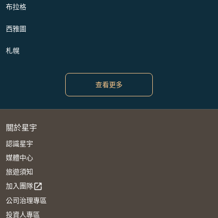
布拉格
西雅圖
札幌
查看更多
關於星宇
認識星宇
媒體中心
旅遊須知
加入團隊
open_in_new
公司治理專區
投資人專區