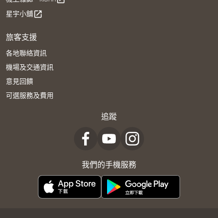
星宇小舖
open_in_new
旅客支援
各地聯絡資訊
機場及交通資訊
意見回饋
可選服務及費用
追蹤
我們的手機服務