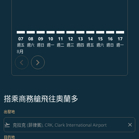
07
08
09
10
11
12
13
14
15
16
17
18
週五
週六
週日
週一
週二
週三
週四
週五
週六
週日
週一
週二
8月
chevron_left
chevron_right
搭乘商務艙飛往奧蘭多
出發地
flight_takeoff
close
目的地