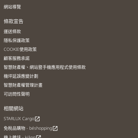
網站導覽
條款宣告
運送條款
隱私保護政策
COOKIE使用政策
顧客服務承諾
智慧財產權、網站暨手機應用程式使用條款
機坪延誤應變計劃
智慧財產權管理計畫
可訪問性聲明
相關網站
STARLUX Cargo
open_in_new
免稅品購物 - béshopping
open_in_new
機上雜誌 - kiânn
open_in_new