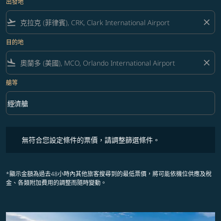
出發地
flight_takeoff
close
目的地
flight_land
close
艙等
keyboard_arrow_down
經濟艙
艙等 option 經濟艙 Selected
無符合您設定條件的票價，請調整篩選條件。
無符合您設定條件的票價，請調整篩選條件。
*顯示金額為過去48小時內其他旅客搜尋到的最低票價，將可能依機位供應及稅
金、各類附加費用的調整而隨時變動。