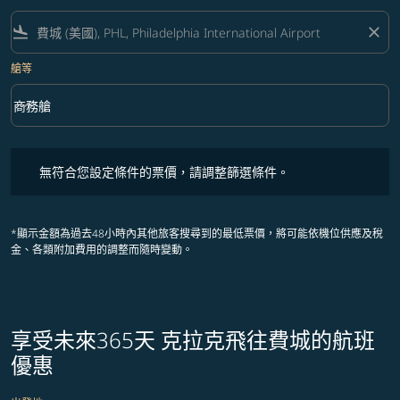
flight_land
close
艙等
keyboard_arrow_down
商務艙
艙等 option 商務艙 Selected
無符合您設定條件的票價，請調整篩選條件。
無符合您設定條件的票價，請調整篩選條件。
*顯示金額為過去48小時內其他旅客搜尋到的最低票價，將可能依機位供應及稅
金、各類附加費用的調整而隨時變動。
享受未來365天 克拉克飛往費城的航班
優惠