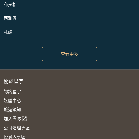
布拉格
西雅圖
札幌
查看更多
關於星宇
認識星宇
媒體中心
旅遊須知
加入團隊
open_in_new
公司治理專區
投資人專區