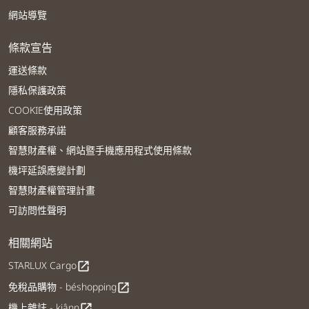
網站導覽
條款宣告
運送條款
隱私保護政策
COOKIE使用政策
顧客服務承諾
智慧財產權、網站暨手機應用程式使用條款
機坪延誤應變計劃
智慧財產權管理計畫
可訪問性聲明
相關網站
STARLUX Cargo
open_in_new
免稅品購物 - béshopping
open_in_new
機上雜誌 - kiânn
open_in_new