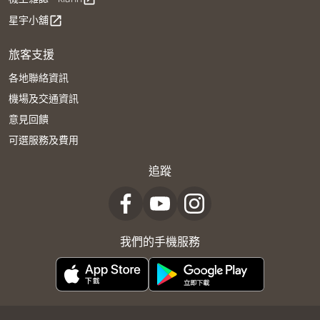
星宇小舖
open_in_new
旅客支援
各地聯絡資訊
機場及交通資訊
意見回饋
可選服務及費用
追蹤
我們的手機服務