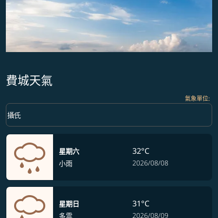
費城天氣
氣象單位
:
Weather unit option 攝氏 Selected
keyboard_arrow_down
攝氏
32°C
星期六
2026/08/08
小雨
31°C
星期日
2026/08/09
多雲