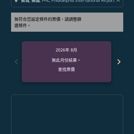
location_on
close
無符合您設定條件的票價，請調整篩
選條件。
2026年 8月
chevron_left
chevron_right
無此月份結果。
查找票價
Displaying fares for 八月-2026
CRK–PHL: cmp-view-offers-disclaimer. 查找票價
CRK–PHL: cmp-view-offers-disclaimer. 查找票價
CRK–PHL: cmp-view-offers-disclaimer. 查
CRK–PHL: cmp-view-offers-disclaimer
CRK–PHL: cmp-view-offers-discla
CRK–PHL: cmp-view-offers-di
CRK–PHL: cmp-view-offer
CRK–PHL: cmp-view-of
CRK–PHL: cmp-vie
CRK–PHL: cmp
CRK–PHL:
CRK–P
C