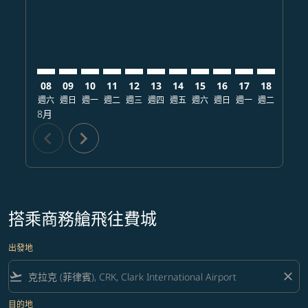
08
09
10
11
12
13
14
15
16
17
18
19
週六
週日
週一
週二
週三
週四
週五
週六
週日
週一
週二
週三
8月
chevron_left
chevron_right
搭乘商務艙飛往費城
出發地
flight_takeoff
close
目的地