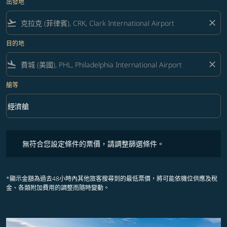
出發地
flight_takeoff
close
目的地
flight_land
close
艙等
keyboard_arrow_down
經濟艙
艙等 option 經濟艙 Selected
無符合您設定條件的票價，請調整篩選條件。
無符合您設定條件的票價，請調整篩選條件。
*顯示金額為過去48小時內其他旅客搜尋到的最低票價，將可能依機位供應及稅
金、各類附加費用的調整而隨時變動。