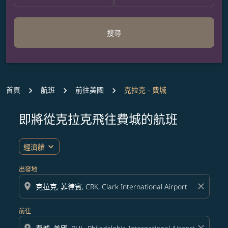
搜尋
首頁
航班
前往美國
克拉克 - 費城
即將從克拉克飛往費城的航班
無符合您設定條件的票價，請調整篩選條件。
expand_more
經濟艙
出發地
location_on
close
前往