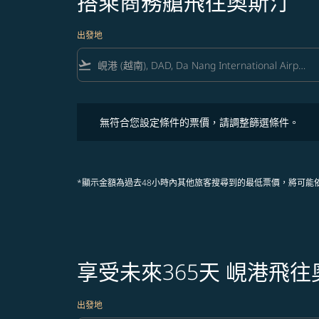
搭乘商務艙飛往奧斯汀
出發地
flight_takeoff
無符合您設定條件的票價，請調整篩選條件。
無符合您設定條件的票價，請調整篩選條件。
*顯示金額為過去48小時內其他旅客搜尋到的最低票價，將可能
享受未來365天 峴港飛
出發地