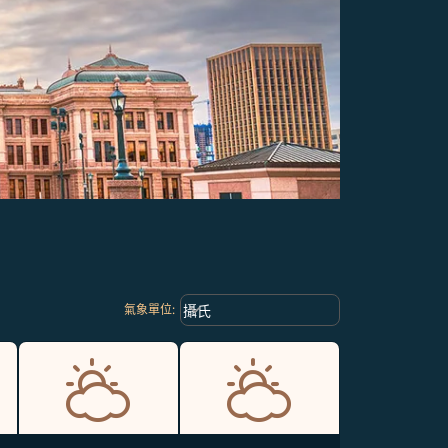
Weather unit option 攝氏 Selected
keyboard_arrow_down
攝氏
氣象單位
: