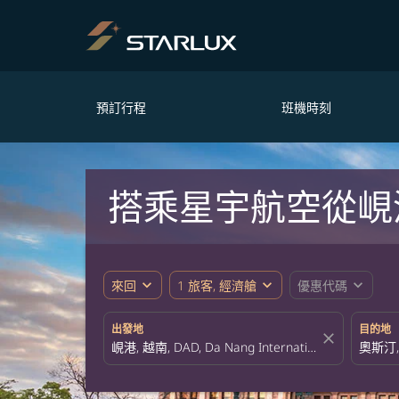
預訂行程
班機時刻
搭乘星宇航空從峴
expand_more
expand_more
expand_more
來回
1 旅客, 經濟艙
優惠代碼
出發地
目的地
close