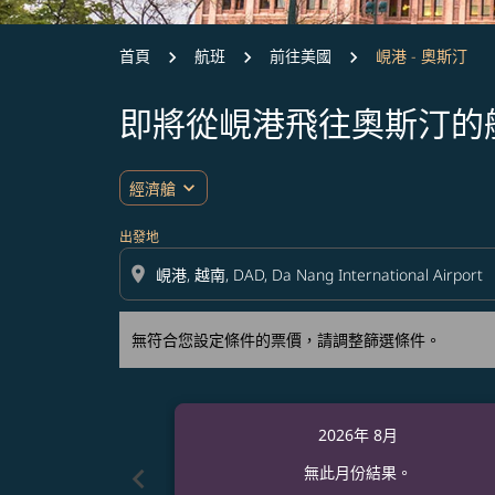
首頁
航班
前往美國
峴港 - 奧斯汀
即將從峴港飛往奧斯汀的
無符合您設定條件的票價，請調整篩選條件。
expand_more
經濟艙
出發地
location_on
無符合您設定條件的票價，請調整篩選條件。
2026年 8月
chevron_left
無此月份結果。