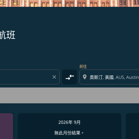
航班
前往
compare_arrows
close
location_on
2026年 9月
無此月份結果。