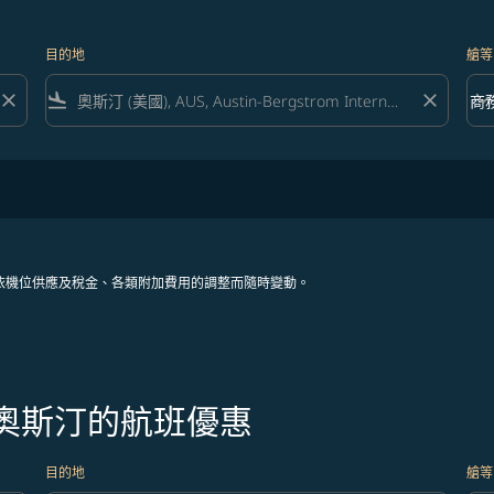
目的地
艙等
close
flight_land
close
keyboard_arrow_down
商
艙等 
依機位供應及稅金、各類附加費用的調整而隨時變動。
往奧斯汀的航班優惠
目的地
艙等