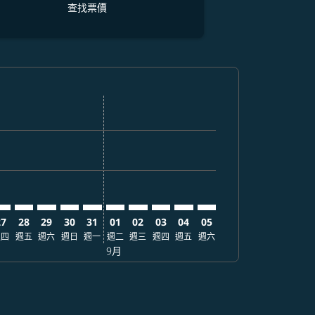
查找票價
找票價
. 查找票價
imer. 查找票價
sclaimer. 查找票價
s-disclaimer. 查找票價
fers-disclaimer. 查找票價
w-offers-disclaimer. 查找票價
-view-offers-disclaimer. 查找票價
 cmp-view-offers-disclaimer. 查找票價
US: cmp-view-offers-disclaimer. 查找票價
AD–AUS: cmp-view-offers-disclaimer. 查找票價
DAD–AUS: cmp-view-offers-disclaimer. 查找票價
DAD–AUS: cmp-view-offers-disclaimer. 查找票價
DAD–AUS: cmp-view-offers-disclaimer. 查找票價
DAD–AUS: cmp-view-offers-disclaimer. 查
DAD–AUS: cmp-view-offers-disclaime
DAD–AUS: cmp-view-offers-discl
DAD–AUS: cmp-view-offers-d
DAD–AUS: cmp-view-offer
DAD–AUS: cmp-view-o
27
28
29
30
31
01
02
03
04
05
週四
週五
週六
週日
週一
週二
週三
週四
週五
週六
9月