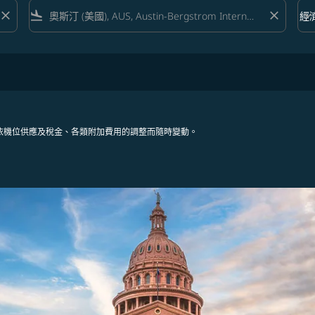
close
flight_land
close
keyboard_arrow_down
經
艙等 
依機位供應及稅金、各類附加費用的調整而隨時變動。