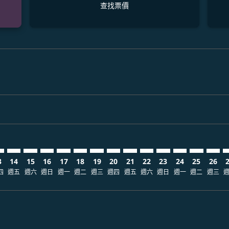
查找票價
claimer. 查找票價
-disclaimer. 查找票價
ers-disclaimer. 查找票價
-offers-disclaimer. 查找票價
view-offers-disclaimer. 查找票價
cmp-view-offers-disclaimer. 查找票價
S: cmp-view-offers-disclaimer. 查找票價
D–AUS: cmp-view-offers-disclaimer. 查找票價
DAD–AUS: cmp-view-offers-disclaimer. 查找票價
DAD–AUS: cmp-view-offers-disclaimer. 查找票價
DAD–AUS: cmp-view-offers-disclaimer. 查找票價
DAD–AUS: cmp-view-offers-disclaimer. 查
DAD–AUS: cmp-view-offers-disclaimer
DAD–AUS: cmp-view-offers-discla
DAD–AUS: cmp-view-offers-di
DAD–AUS: cmp-view-offer
DAD–AUS: cmp-view-of
DAD–AUS: cmp-vie
DAD–AUS: cmp
DAD–AUS:
DAD–A
D
3
14
15
16
17
18
19
20
21
22
23
24
25
26
四
週五
週六
週日
週一
週二
週三
週四
週五
週六
週日
週一
週二
週三