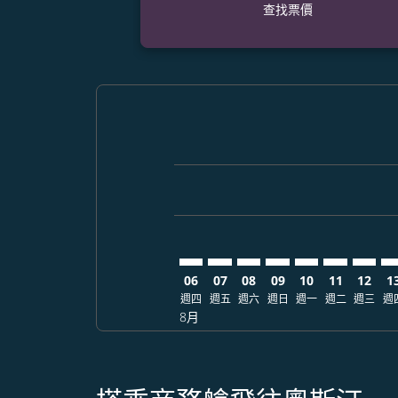
查找票價
Displaying fares for 八月-2026
DAD–AUS: cmp-view-offers-dis
DAD–AUS: cmp-view-offers
DAD–AUS: cmp-view-off
DAD–AUS: cmp-view
DAD–AUS: cmp-
DAD–AUS: 
DAD–AU
DA
06
07
08
09
10
11
12
1
週四
週五
週六
週日
週一
週二
週三
週
8月