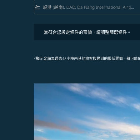
flight_takeoff
無符合您設定條件的票價，請調整篩選條件。
無符合您設定條件的票價，請調整篩選條件。
*顯示金額為過去48小時內其他旅客搜尋到的最低票價，將可能