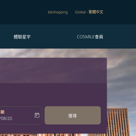
béshopping
Global
-
繁體中文
體驗星宇
COSMILE會員
日期
today
搜尋
bel
oking-return-date-aria-label
/08/20