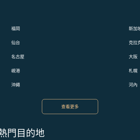
福岡
新加
仙台
克拉
名古屋
大阪
峴港
札幌
沖繩
河內
查看更多
s 的熱門目的地