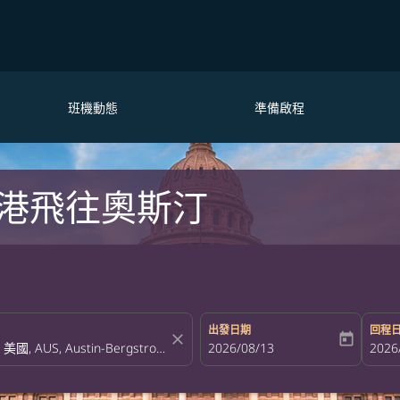
班機動態
準備啟程
港飛往奧斯汀
出發日期
回程
close
today
fc-booking-departure-date-aria-la
2026/08/13
fc-bo
2026