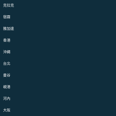
克拉克
宿霧
雅加達
香港
沖繩
台北
曼谷
峴港
河內
大阪