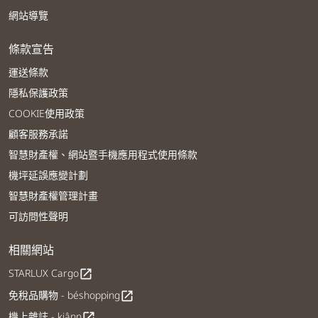
網站導覽
條款宣告
運送條款
隱私保護政策
COOKIE使用政策
顧客服務承諾
智慧財產權、網站暨手機應用程式使用條款
機坪延誤應變計劃
智慧財產權管理計畫
可訪問性聲明
相關網站
STARLUX Cargo
open_in_new
免稅品購物 - béshopping
open_in_new
機上雜誌 - kiânn
open_in_new