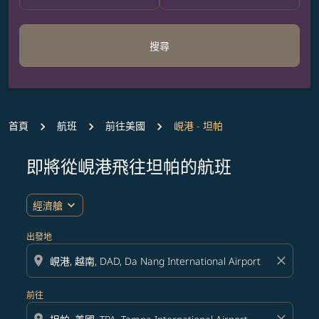
搜尋
首頁
航班
前往美國
峴港 - 坦帕
即將從峴港飛往坦帕的航班
無符合您設定條件的票價，請調整篩選條件。
expand_more
經濟艙
出發地
location_on
close
前往