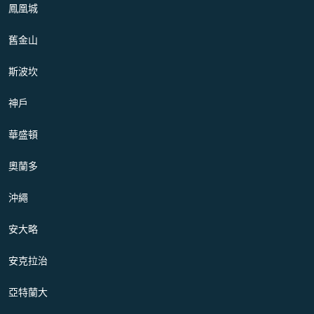
鳳凰城
舊金山
斯波坎
神戶
華盛頓
奧蘭多
沖繩
安大略
安克拉治
亞特蘭大