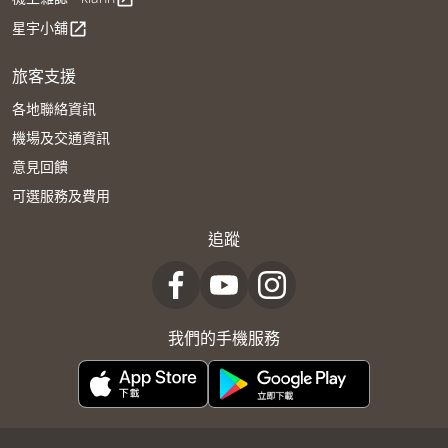
星宇小舖
open_in_new
旅客支援
各地聯絡資訊
機場及交通資訊
意見回饋
可選服務及費用
追蹤
我們的手機服務