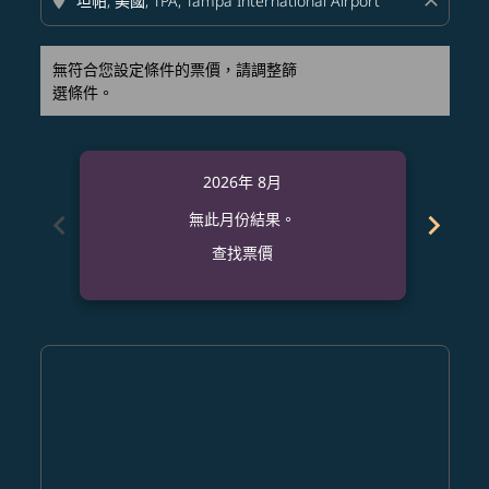
location_on
close
無符合您設定條件的票價，請調整篩
選條件。
2026年 8月
chevron_left
chevron_right
無此月份結果。
查找票價
Displaying fares for 八月-2026
DAD–TPA: cmp-view-offers-disclaimer. 查找票價
DAD–TPA: cmp-view-offers-disclaimer. 查找票價
DAD–TPA: cmp-view-offers-disclaimer. 查
DAD–TPA: cmp-view-offers-disclaime
DAD–TPA: cmp-view-offers-discla
DAD–TPA: cmp-view-offers-di
DAD–TPA: cmp-view-offer
DAD–TPA: cmp-view-of
DAD–TPA: cmp-vie
DAD–TPA: cmp
DAD–TPA:
DAD–T
D