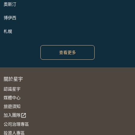
奧斯汀
博伊西
札幌
查看更多
關於星宇
認識星宇
媒體中心
旅遊須知
加入團隊
open_in_new
公司治理專區
投資人專區