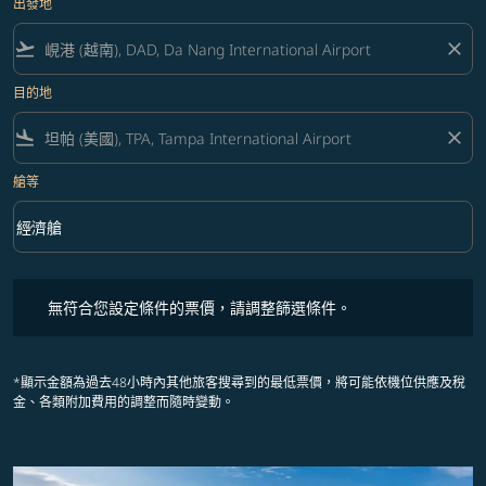
出發地
flight_takeoff
close
目的地
flight_land
close
艙等
keyboard_arrow_down
經濟艙
艙等 option 經濟艙 Selected
無符合您設定條件的票價，請調整篩選條件。
無符合您設定條件的票價，請調整篩選條件。
*顯示金額為過去48小時內其他旅客搜尋到的最低票價，將可能依機位供應及稅
金、各類附加費用的調整而隨時變動。