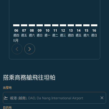
06
07
08
09
10
11
12
13
14
15
16
17
週四
週五
週六
週日
週一
週二
週三
週四
週五
週六
週日
週一
8月
chevron_left
chevron_right
搭乘商務艙飛往坦帕
出發地
flight_takeoff
close
目的地