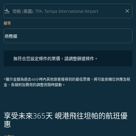
flight_land
close
艙等
keyboard_arrow_down
商務艙
艙等 option 商務艙 Selected
無符合您設定條件的票價，請調整篩選條件。
無符合您設定條件的票價，請調整篩選條件。
*顯示金額為過去48小時內其他旅客搜尋到的最低票價，將可能依機位供應及稅
金、各類附加費用的調整而隨時變動。
享受未來365天 峴港飛往坦帕的航班優
惠