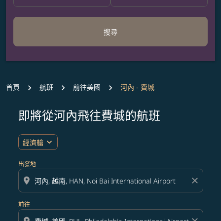
搜尋
首頁
航班
前往美國
河內 - 費城
即將從河內飛往費城的航班
無符合您設定條件的票價，請調整篩選條件。
expand_more
經濟艙
出發地
location_on
close
前往