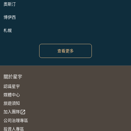
奧斯汀
博伊西
札幌
查看更多
關於星宇
認識星宇
媒體中心
旅遊須知
加入團隊
open_in_new
公司治理專區
投資人專區