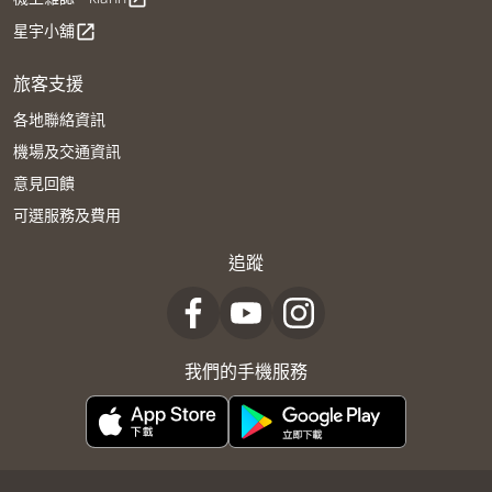
星宇小舖
open_in_new
旅客支援
各地聯絡資訊
機場及交通資訊
意見回饋
可選服務及費用
追蹤
我們的手機服務