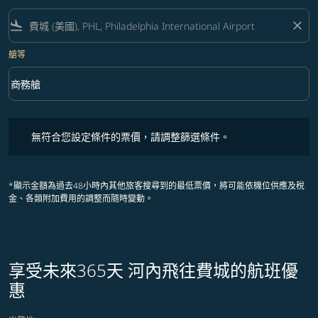
flight_land
close
艙等
keyboard_arrow_down
商務艙
艙等 option 商務艙 Selected
無符合您設定條件的票價，請調整篩選條件。
無符合您設定條件的票價，請調整篩選條件。
*顯示金額為過去48小時內其他旅客搜尋到的最低票價，將可能依機位供應及稅
金、各類附加費用的調整而隨時變動。
享受未來365天 河內飛往費城的航班優
惠