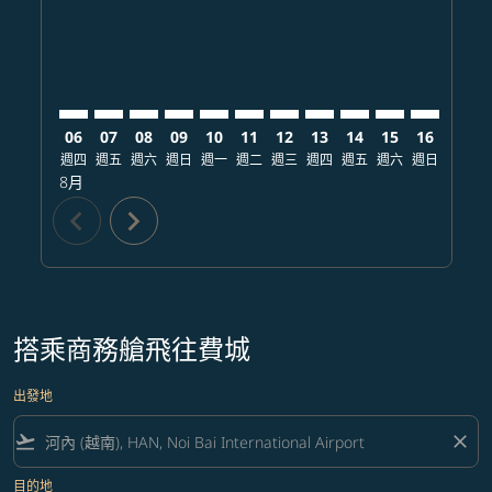
06
07
08
09
10
11
12
13
14
15
16
17
週四
週五
週六
週日
週一
週二
週三
週四
週五
週六
週日
週一
8月
chevron_left
chevron_right
搭乘商務艙飛往費城
出發地
flight_takeoff
close
目的地