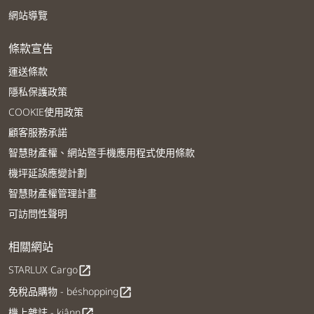
網站導覽
條款宣告
運送條款
隱私保護政策
COOKIE使用政策
顧客服務承諾
智慧財產權、網站暨手機應用程式使用條款
機坪延誤應變計劃
智慧財產權管理計畫
可訪問性聲明
相關網站
STARLUX Cargo
open_in_new
免稅品購物 - béshopping
open_in_new
機上雜誌 - kiânn
open_in_new