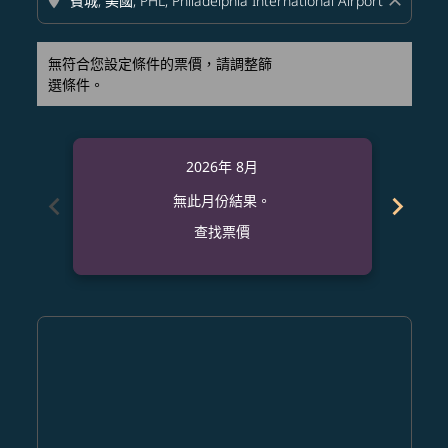
location_on
close
無符合您設定條件的票價，請調整篩
選條件。
2026年 8月
chevron_left
chevron_right
無此月份結果。
查找票價
Displaying fares for 八月-2026
HAN–PHL: cmp-view-offers-disclaimer. 查找票價
HAN–PHL: cmp-view-offers-disclaimer. 查找票價
HAN–PHL: cmp-view-offers-disclaimer. 查
HAN–PHL: cmp-view-offers-disclaime
HAN–PHL: cmp-view-offers-discl
HAN–PHL: cmp-view-offers-di
HAN–PHL: cmp-view-offer
HAN–PHL: cmp-view-o
HAN–PHL: cmp-vie
HAN–PHL: cmp
HAN–PHL:
HAN–P
H