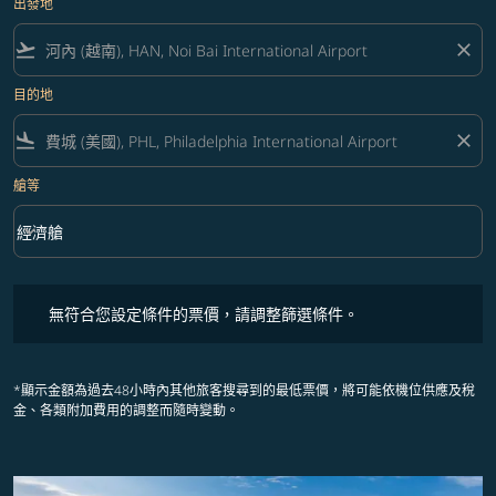
出發地
flight_takeoff
close
目的地
flight_land
close
艙等
keyboard_arrow_down
經濟艙
艙等 option 經濟艙 Selected
無符合您設定條件的票價，請調整篩選條件。
無符合您設定條件的票價，請調整篩選條件。
*顯示金額為過去48小時內其他旅客搜尋到的最低票價，將可能依機位供應及稅
金、各類附加費用的調整而隨時變動。