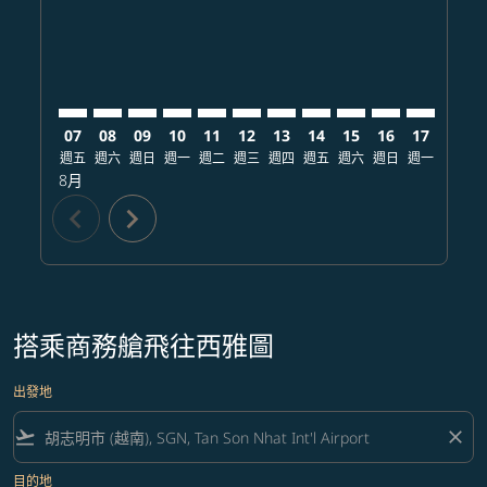
07
08
09
10
11
12
13
14
15
16
17
18
週五
週六
週日
週一
週二
週三
週四
週五
週六
週日
週一
週二
8月
chevron_left
chevron_right
搭乘商務艙飛往西雅圖
出發地
flight_takeoff
close
目的地