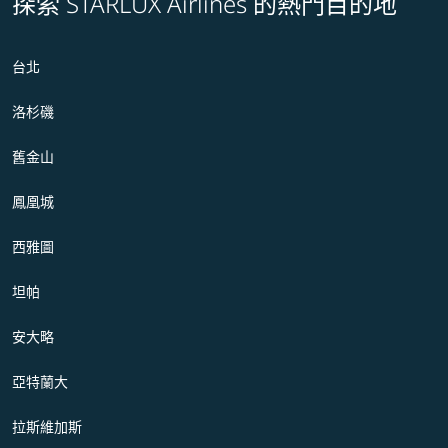
探索 STARLUX Airlines 的熱門目的地
台北
洛杉磯
舊金山
鳳凰城
西雅圖
坦帕
安大略
亞特蘭大
拉斯維加斯