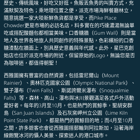
歷史、傳統風味，好吃又好逛。魚販丟魚秀的叫賣方式，充
滿默契及特色；乘地理位置之便，派克市場海鮮餐廳林立，
隨意挑選一家大啖新鮮魚貨都是享受，而Pike Place
Chowder更是市場的必訪名店，料多實在的巧達濃湯無論單
吃或搭配酸麵包都相當美味。口香糖牆（Gum Wall）則是當
地人及世界各地旅人共同創作的特殊景點，色彩繽紛的口香
糖渣黏在牆面上，別具歷史意義與年代感。此外，星巴克創
始店也位於派克市場的附近，保留原始的Logo，無論您是否
為咖啡迷，都值得朝聖！
西雅圖擁有豐富的自然資源，包括雷尼爾山（Mount
Rainier）、奧林匹克國家公園（Olympic National Park）、
雙子瀑布（Twin Falls）、斯諾誇爾米瀑布（Snoqualmie
Falls）等，森林、高山、瀑布與冰川景觀滿足各式戶外活動
愛好者。每年的3月至10月，也是熱門的賞鯨季，聖胡安群
島（San Juan Islands）及石灰窯岬州立公園（Lime Kiln
Point State Park），都是熱門的賞鯨目的地；而4月至10月
之間，許多遊客也會從西雅圖搭郵輪到阿拉斯加，沿著海岸
線飽覽冰河的懾人美景、探索迷人的港口城市。