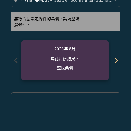
location_on
close
無符合您設定條件的票價，請調整篩
選條件。
2026年 8月
chevron_left
chevron_right
無此月份結果。
查找票價
Displaying fares for 八月-2026
SGN–SEA: cmp-view-offers-disclaimer. 查找票價
SGN–SEA: cmp-view-offers-disclaimer. 查找票價
SGN–SEA: cmp-view-offers-disclaimer. 查
SGN–SEA: cmp-view-offers-disclaime
SGN–SEA: cmp-view-offers-discla
SGN–SEA: cmp-view-offers-di
SGN–SEA: cmp-view-offer
SGN–SEA: cmp-view-of
SGN–SEA: cmp-vie
SGN–SEA: cmp
SGN–SEA:
SGN–S
S