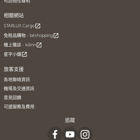
可訪問性聲明
相關網站
STARLUX Cargo
open_in_new
免稅品購物 - béshopping
open_in_new
機上雜誌 - kiânn
open_in_new
星宇小舖
open_in_new
旅客支援
各地聯絡資訊
機場及交通資訊
意見回饋
可選服務及費用
追蹤