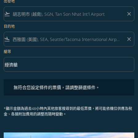
出發地
flight_takeoff
close
目的地
flight_land
close
艙等
keyboard_arrow_down
經濟艙
艙等 option 經濟艙 Selected
無符合您設定條件的票價，請調整篩選條件。
無符合您設定條件的票價，請調整篩選條件。
*顯示金額為過去48小時內其他旅客搜尋到的最低票價，將可能依機位供應及稅
金、各類附加費用的調整而隨時變動。