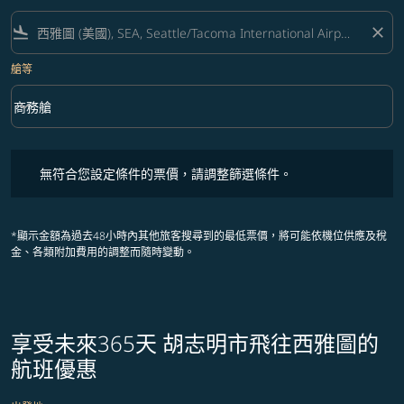
flight_land
close
艙等
keyboard_arrow_down
商務艙
艙等 option 商務艙 Selected
無符合您設定條件的票價，請調整篩選條件。
無符合您設定條件的票價，請調整篩選條件。
*顯示金額為過去48小時內其他旅客搜尋到的最低票價，將可能依機位供應及稅
金、各類附加費用的調整而隨時變動。
享受未來365天 胡志明市飛往西雅圖的
航班優惠