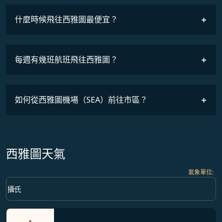
什麼時候飛往西雅圖最便宜？
最低票價
COSMILE會員
每週有幾班航班飛往西雅圖？
班機時刻表
如何從西雅圖機場（SEA）前往市區？
西雅圖天氣
氣象單位
:
Weather unit option 攝氏 Selected
keyboard_arrow_down
攝氏