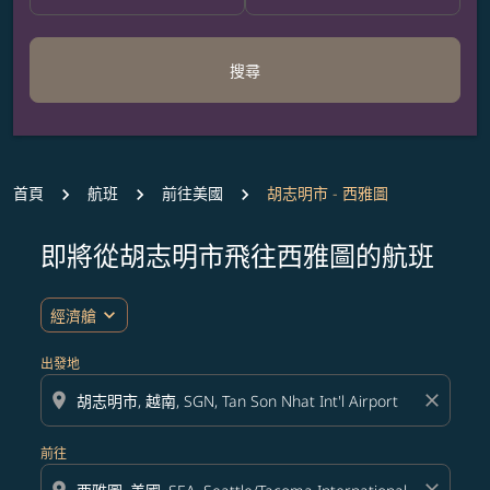
搜尋
首頁
航班
前往美國
胡志明市 - 西雅圖
即將從胡志明市飛往西雅圖的航班
無符合您設定條件的票價，請調整篩選條件。
expand_more
經濟艙
出發地
location_on
close
前往