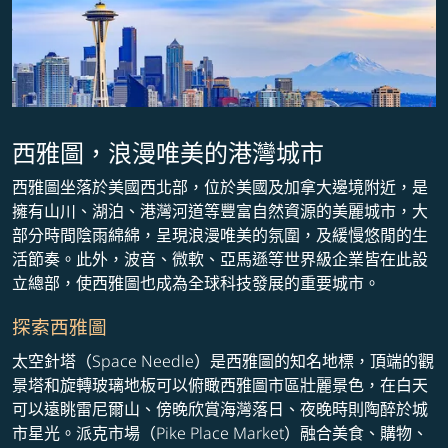
西雅圖，浪漫唯美的港灣城市
西雅圖坐落於美國西北部，位於美國及加拿大邊境附近，是
擁有山川、湖泊、港灣河道等豐富自然資源的美麗城市，大
部分時間陰雨綿綿，呈現浪漫唯美的氛圍，及緩慢悠閒的生
活節奏。此外，波音、微軟、亞馬遜等世界級企業皆在此設
立總部，使西雅圖也成為全球科技發展的重要城市。
探索西雅圖
太空針塔（Space Needle）是西雅圖的知名地標，頂端的觀
景塔和旋轉玻璃地板可以俯瞰西雅圖市區壯麗景色，在白天
可以遠眺雷尼爾山、傍晚欣賞海灣落日、夜晚時則陶醉於城
市星光。派克市場（Pike Place Market）融合美食、購物、