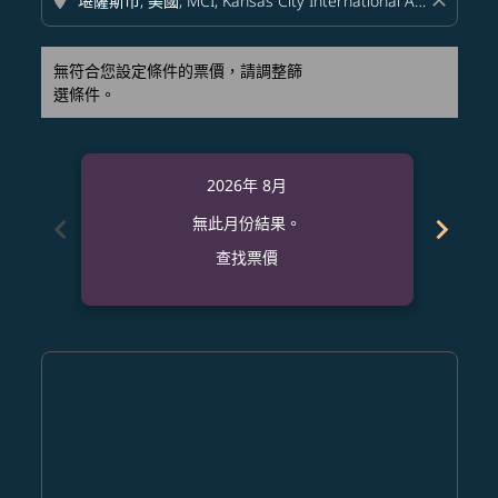
location_on
close
無符合您設定條件的票價，請調整篩
選條件。
2026年 8月
chevron_left
chevron_right
無此月份結果。
查找票價
Displaying fares for 八月-2026
HKG–MCI: cmp-view-offers-disclaimer. 查找票價
HKG–MCI: cmp-view-offers-disclaimer. 查找票價
HKG–MCI: cmp-view-offers-disclaimer. 查
HKG–MCI: cmp-view-offers-disclaime
HKG–MCI: cmp-view-offers-discl
HKG–MCI: cmp-view-offers-di
HKG–MCI: cmp-view-offer
HKG–MCI: cmp-view-o
HKG–MCI: cmp-vie
HKG–MCI: cmp
HKG–MCI:
HKG–M
H