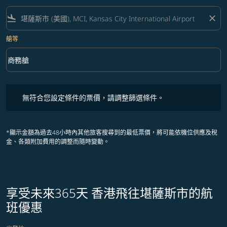
flight_land
close
艙等
keyboard_arrow_down
商務艙
艙等 option 商務艙 Selected
無符合您設定條件的票價，請調整篩選條件。
無符合您設定條件的票價，請調整篩選條件。
*顯示金額為過去48小時內其他旅客搜尋到的最低票價，將可能依機位供應及稅
金、各類附加費用的調整而隨時變動。
享受未來365天 香港飛往堪薩斯市的航
班優惠