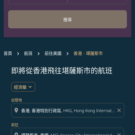
搜尋
首頁
航班
前往美國
香港 - 堪薩斯市
即將從香港飛往堪薩斯市的航班
無符合您設定條件的票價，請調整篩選條件。
expand_more
經濟艙
出發地
location_on
close
前往