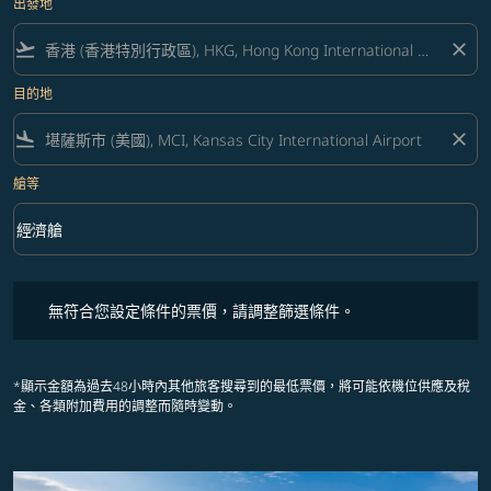
出發地
flight_takeoff
close
目的地
flight_land
close
艙等
keyboard_arrow_down
經濟艙
艙等 option 經濟艙 Selected
無符合您設定條件的票價，請調整篩選條件。
無符合您設定條件的票價，請調整篩選條件。
*顯示金額為過去48小時內其他旅客搜尋到的最低票價，將可能依機位供應及稅
金、各類附加費用的調整而隨時變動。