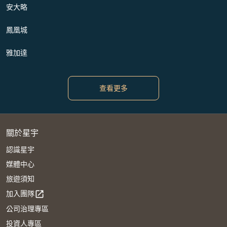
安大略
鳳凰城
雅加達
查看更多
關於星宇
認識星宇
媒體中心
旅遊須知
加入團隊
open_in_new
公司治理專區
投資人專區