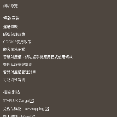
網站導覽
條款宣告
運送條款
隱私保護政策
COOKIE使用政策
顧客服務承諾
智慧財產權、網站暨手機應用程式使用條款
機坪延誤應變計劃
智慧財產權管理計畫
可訪問性聲明
相關網站
STARLUX Cargo
open_in_new
免稅品購物 - béshopping
open_in_new
機上雜誌 - kiânn
open_in_new