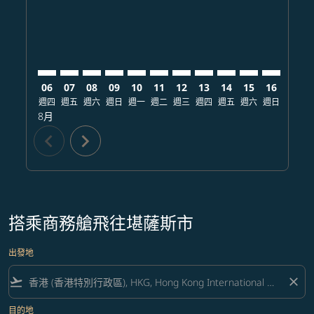
06
07
08
09
10
11
12
13
14
15
16
17
週四
週五
週六
週日
週一
週二
週三
週四
週五
週六
週日
週一
8月
chevron_left
chevron_right
搭乘商務艙飛往堪薩斯市
出發地
flight_takeoff
close
目的地