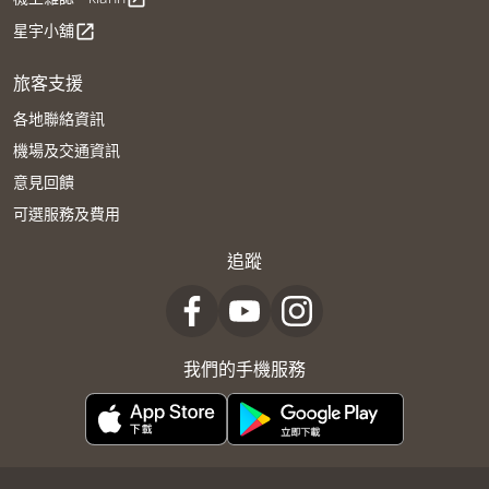
星宇小舖
open_in_new
旅客支援
各地聯絡資訊
機場及交通資訊
意見回饋
可選服務及費用
追蹤
我們的手機服務