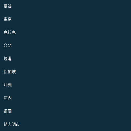
曼谷
東京
克拉克
台北
峴港
新加坡
沖繩
河內
福岡
胡志明市