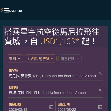

搭乘星宇航空從馬尼拉飛往
費城 ，自
USD1,163*
起！
expand_more
expand_more
expand_more
來回
1 旅客, 經濟艙
優惠代碼
出發地
close
馬尼拉, 菲律賓, MNL, Ninoy Aquino International Airport
目的地
close
費城, 美國, PHL, Philadelphia International Airport
出發日期
回程日期
today
today
fc-booking-departure-date-aria-label
2026/08/15
fc-booking-return-date-aria-label
2026/08/22