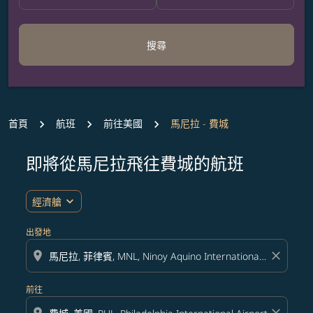
搜尋
首頁
航班
前往美國
馬尼拉 - 費城
即將從馬尼拉飛往費城的航班
無符合您設定條件的票價，請調整篩選條件。
expand_more
經濟艙
出發地
location_on
close
前往