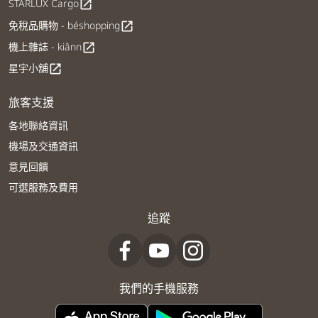
STARLUX Cargo
open_in_new
免稅品購物 - béshopping
open_in_new
機上雜誌 - kiânn
open_in_new
星宇小舖
open_in_new
旅客支援
各地聯絡資訊
機場及交通資訊
意見回饋
可選服務及費用
追蹤
我們的手機服務