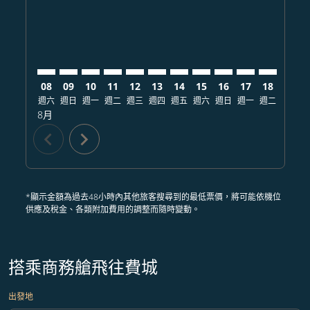
08
09
10
11
12
13
14
15
16
17
18
19
週六
週日
週一
週二
週三
週四
週五
週六
週日
週一
週二
週三
8月
chevron_left
chevron_right
*顯示金額為過去48小時內其他旅客搜尋到的最低票價，將可能依機位
供應及稅金、各類附加費用的調整而隨時變動。
搭乘商務艙飛往費城
出發地