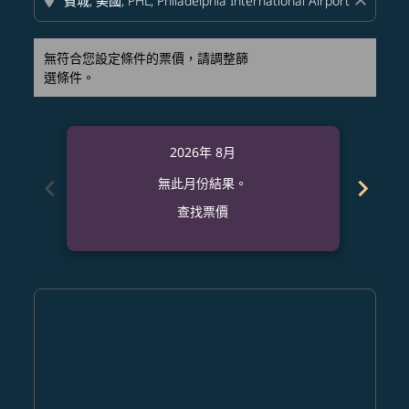
location_on
close
無符合您設定條件的票價，請調整篩
選條件。
2026年 8月
chevron_left
chevron_right
無此月份結果。
查找票價
Displaying fares for 八月-2026
MNL–PHL: cmp-view-offers-disclaimer. 查找票價
MNL–PHL: cmp-view-offers-disclaimer. 查找票價
MNL–PHL: cmp-view-offers-disclaimer. 查
MNL–PHL: cmp-view-offers-disclaime
MNL–PHL: cmp-view-offers-discl
MNL–PHL: cmp-view-offers-di
MNL–PHL: cmp-view-offer
MNL–PHL: cmp-view-o
MNL–PHL: cmp-vie
MNL–PHL: cmp
MNL–PHL:
MNL–P
M