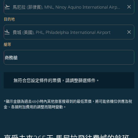
flight_takeoff
close
目的地
flight_land
close
艙等
keyboard_arrow_down
商務艙
艙等 option 商務艙 Selected
無符合您設定條件的票價，請調整篩選條件。
無符合您設定條件的票價，請調整篩選條件。
*顯示金額為過去48小時內其他旅客搜尋到的最低票價，將可能依機位供應及稅
金、各類附加費用的調整而隨時變動。