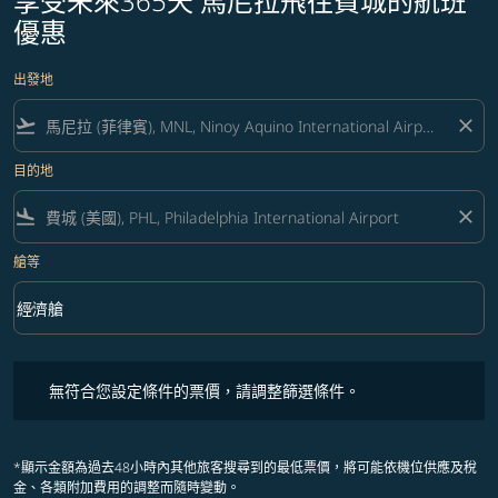
享受未來365天 馬尼拉飛往費城的航班
優惠
出發地
flight_takeoff
close
目的地
flight_land
close
艙等
keyboard_arrow_down
經濟艙
艙等 option 經濟艙 Selected
無符合您設定條件的票價，請調整篩選條件。
無符合您設定條件的票價，請調整篩選條件。
*顯示金額為過去48小時內其他旅客搜尋到的最低票價，將可能依機位供應及稅
金、各類附加費用的調整而隨時變動。