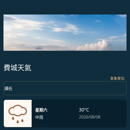
費城天氣
氣象單位
:
Weather unit option 攝氏 Selected
keyboard_arrow_down
攝氏
30°C
星期六
2026/08/08
中雨