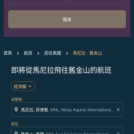
搜尋
首頁
航班
前往美國
馬尼拉 - 舊金山
即將從馬尼拉飛往舊金山的航班
expand_more
經濟艙
出發地
location_on
close
前往