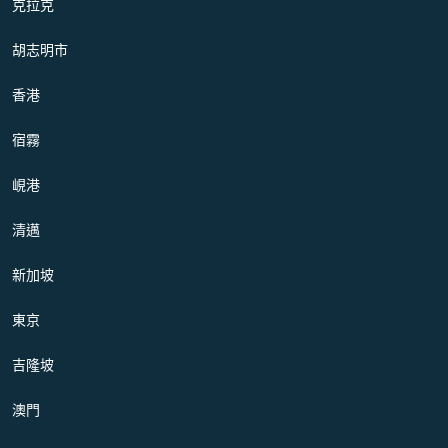
克拉克
胡志明市
香港
宿霧
峴港
清邁
新加坡
東京
吉隆坡
澳門