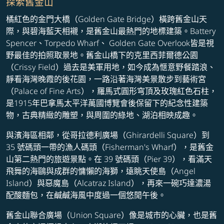
探索舊金山
橘紅色的金門大橋（Golden Gate Bridge）橫跨舊金山天
際，與碧海藍天相襯，是舊金山最熱門的地標建築。Battery
Spencer、Torpedo Wharf、 Golden Gate Overlook皆是視
野最佳的拍照取景地。舊金山橋下的克里西菲爾德公園
（Crissy Field）過去是美軍用地，如今成為愜意野餐踏浪、
靜看海灣晚霞的後花園，一路沿著海灣美景散步到藝術宮
（Palace of Fine Arts），羅馬式圓形穹頂及玫瑰紅色石柱，
是1915年巴拿馬太平洋萬國博覽會後保留下的紀念性建築
物，古典精緻的雕塑，與周圍的綠地、湖泊相映成趣。
與濱海區相鄰，從哥拉德利廣場（Ghirardelli Square）到
35 號碼頭一帶的漁人碼頭（Fisherman's Wharf），是舊金
山第二熱門的旅遊景點。在 39 號碼頭（Pier 39），看滿天
飛舞的海鷗與成群的慵懶的海獅，遠眺天使島（Angel
Island）與惡魔島（Alcatraz Island），再來一碗巧達濃湯
配酸麵包，在鹹鹹海風中度過一個悠閒午後。
舊金山聯合廣場（Union Square）像是城市的心臟，也是舊