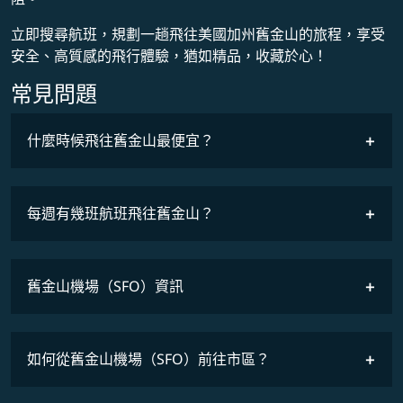
立即搜尋航班，規劃一趟飛往美國加州舊金山的旅程，享受
安全、高質感的飛行體驗，猶如精品，收藏於心！
常見問題
什麼時候飛往舊金山最便宜？
最低票價
COSMILE會員
每週有幾班航班飛往舊金山？
班機時刻表
舊金山機場（SFO）資訊
如何從舊金山機場（SFO）前往市區？