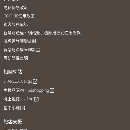
隱私保護政策
COOKIE使用政策
顧客服務承諾
智慧財產權、網站暨手機應用程式使用條款
機坪延誤應變計劃
智慧財產權管理計畫
可訪問性聲明
相關網站
STARLUX Cargo
open_in_new
免稅品購物 - béshopping
open_in_new
機上雜誌 - kiânn
open_in_new
星宇小舖
open_in_new
旅客支援