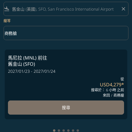
flight_land
close
艙等
keyboard_arrow_down
商務艙
艙等 option 商務艙 Selected
馬尼拉 (MNL)
前往
舊金山 (SFO)
2027/01/23 - 2027/01/24
從
USD4,279
*
搜尋於： 6 小時 之前
來回
/
商務艙
搜尋