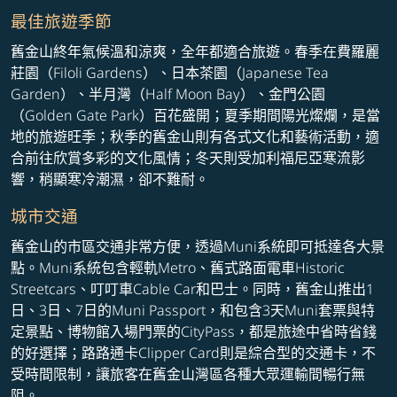
最佳旅遊季節
舊金山終年氣候溫和涼爽，全年都適合旅遊。春季在費羅麗
莊園（Filoli Gardens）、日本茶園（Japanese Tea
Garden）、半月灣（Half Moon Bay）、金門公園
（Golden Gate Park）百花盛開；夏季期間陽光燦爛，是當
地的旅遊旺季；秋季的舊金山則有各式文化和藝術活動，適
合前往欣賞多彩的文化風情；冬天則受加利福尼亞寒流影
響，稍顯寒冷潮濕，卻不難耐。
城市交通
舊金山的市區交通非常方便，透過Muni系統即可抵達各大景
點。Muni系統包含輕軌Metro、舊式路面電車Historic
Streetcars、叮叮車Cable Car和巴士。同時，舊金山推出1
日、3日、7日的Muni Passport，和包含3天Muni套票與特
定景點、博物館入場門票的CityPass，都是旅途中省時省錢
的好選擇；路路通卡Clipper Card則是綜合型的交通卡，不
受時間限制，讓旅客在舊金山灣區各種大眾運輸間暢行無
阻。