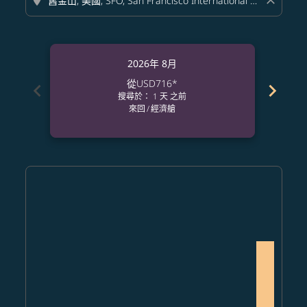
location_on
close
2026年 8月
從
USD716
*
chevron_left
chevron_right
搜尋於： 1 天 之前
來回
/
經濟艙
Displaying fares for 八月-2026
MNL–SFO: cmp-view-offers-disclaimer. 查找票價
MNL–SFO: cmp-view-offers-disclaimer. 查找票價
MNL–SFO: cmp-view-offers-disclaimer. 查
MNL–SFO: cmp-view-offers-disclaime
MNL–SFO: cmp-view-offers-discl
MNL–SFO: cmp-view-offers-di
MNL–SFO: cmp-view-offer
MNL–SFO: cmp-view-o
MNL–SFO: cmp-vie
MNL–SFO: cmp
MNL–SFO, 
MNL–S
M