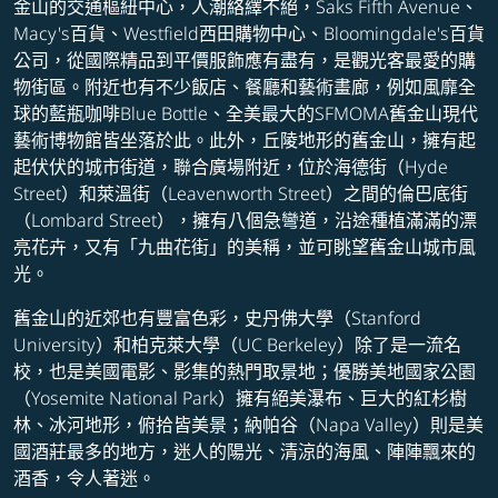
金山的交通樞紐中心，人潮絡繹不絕，Saks Fifth Avenue、
Macy's百貨、Westfield西田購物中心、Bloomingdale's百貨
公司，從國際精品到平價服飾應有盡有，是觀光客最愛的購
物街區。附近也有不少飯店、餐廳和藝術畫廊，例如風靡全
球的藍瓶咖啡Blue Bottle、全美最大的SFMOMA舊金山現代
藝術博物館皆坐落於此。此外，丘陵地形的舊金山，擁有起
起伏伏的城市街道，聯合廣場附近，位於海德街（Hyde
Street）和萊溫街（Leavenworth Street）之間的倫巴底街
（Lombard Street），擁有八個急彎道，沿途種植滿滿的漂
亮花卉，又有「九曲花街」的美稱，並可眺望舊金山城市風
光。
舊金山的近郊也有豐富色彩，史丹佛大學（Stanford
University）和柏克萊大學（UC Berkeley）除了是一流名
校，也是美國電影、影集的熱門取景地；優勝美地國家公園
（Yosemite National Park）擁有絕美瀑布、巨大的紅杉樹
林、冰河地形，俯拾皆美景；納帕谷（Napa Valley）則是美
國酒莊最多的地方，迷人的陽光、清涼的海風、陣陣飄來的
酒香，令人著迷。