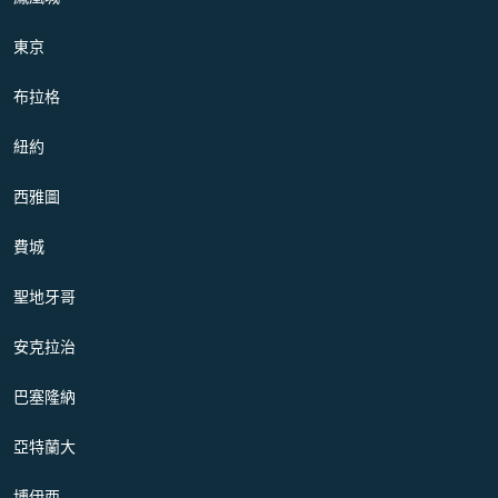
東京
布拉格
紐約
西雅圖
費城
聖地牙哥
安克拉治
巴塞隆納
亞特蘭大
博伊西