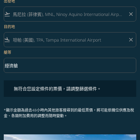
出發地
flight_takeoff
close
目的地
flight_land
close
艙等
keyboard_arrow_down
經濟艙
艙等 option 經濟艙 Selected
無符合您設定條件的票價，請調整篩選條件。
無符合您設定條件的票價，請調整篩選條件。
*顯示金額為過去48小時內其他旅客搜尋到的最低票價，將可能依機位供應及稅
金、各類附加費用的調整而隨時變動。