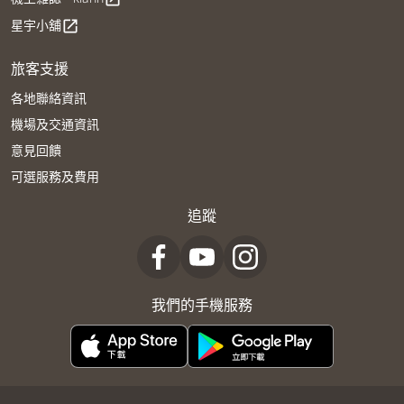
星宇小舖
open_in_new
旅客支援
各地聯絡資訊
機場及交通資訊
意見回饋
可選服務及費用
追蹤
我們的手機服務