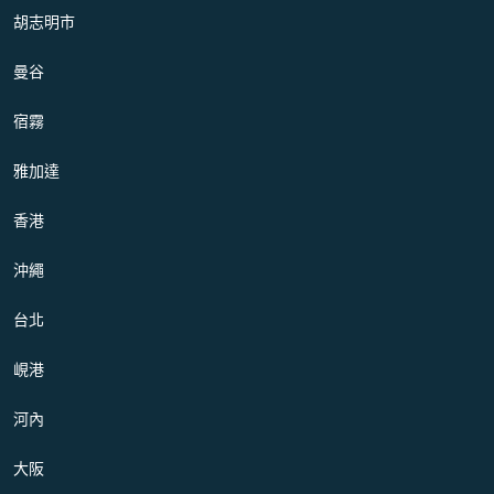
胡志明市
曼谷
宿霧
雅加達
香港
沖繩
台北
峴港
河內
大阪