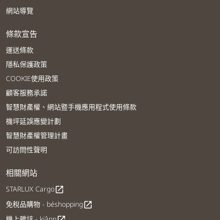
網站導覽
條款宣告
運送條款
隱私保護政策
COOKIE使用政策
顧客服務承諾
智慧財產權、網站暨手機應用程式使用條款
機坪延誤應變計劃
智慧財產權管理計畫
可訪問性聲明
相關網站
STARLUX Cargo
open_in_new
免稅品購物 - béshopping
open_in_new
機上雜誌 - kiânn
open_in_new