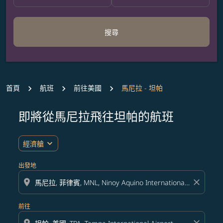
搜尋
首頁
航班
前往美國
馬尼拉 - 坦帕
即將從馬尼拉飛往坦帕的航班
無符合您設定條件的票價，請調整篩選條件。
expand_more
經濟艙
出發地
location_on
close
前往