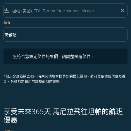
flight_land
close
艙等
keyboard_arrow_down
商務艙
艙等 option 商務艙 Selected
無符合您設定條件的票價，請調整篩選條件。
無符合您設定條件的票價，請調整篩選條件。
*顯示金額為過去48小時內其他旅客搜尋到的最低票價，將可能依機位供應及稅
金、各類附加費用的調整而隨時變動。
享受未來365天 馬尼拉飛往坦帕的航班
優惠