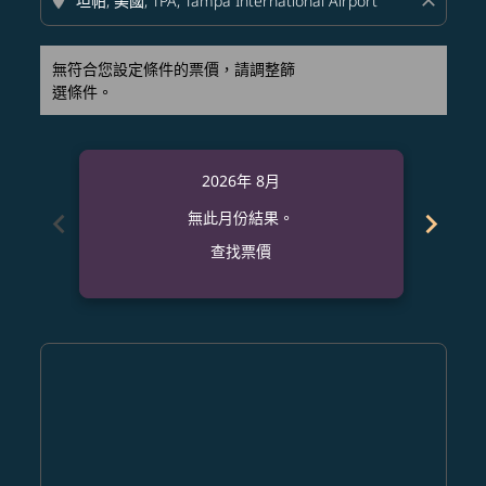
location_on
close
無符合您設定條件的票價，請調整篩
選條件。
2026年 8月
chevron_left
chevron_right
無此月份結果。
查找票價
Displaying fares for 八月-2026
MNL–TPA: cmp-view-offers-disclaimer. 查找票價
MNL–TPA: cmp-view-offers-disclaimer. 查找票價
MNL–TPA: cmp-view-offers-disclaimer. 查
MNL–TPA: cmp-view-offers-disclaime
MNL–TPA: cmp-view-offers-discla
MNL–TPA: cmp-view-offers-di
MNL–TPA: cmp-view-offer
MNL–TPA: cmp-view-o
MNL–TPA: cmp-vie
MNL–TPA: cmp
MNL–TPA:
MNL–T
M