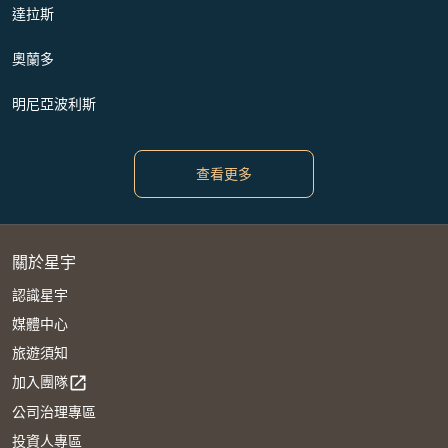
達拉斯
奧蘭多
明尼亞波利斯
查看更多
關於星宇
認識星宇
媒體中心
旅遊須知
加入團隊
open_in_new
公司治理專區
投資人專區