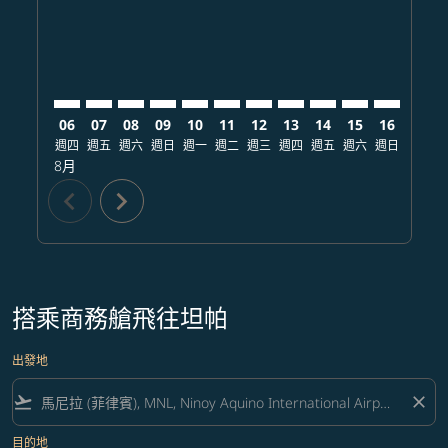
06
07
08
09
10
11
12
13
14
15
16
17
週四
週五
週六
週日
週一
週二
週三
週四
週五
週六
週日
週一
8月
chevron_left
chevron_right
搭乘商務艙飛往坦帕
出發地
flight_takeoff
close
目的地