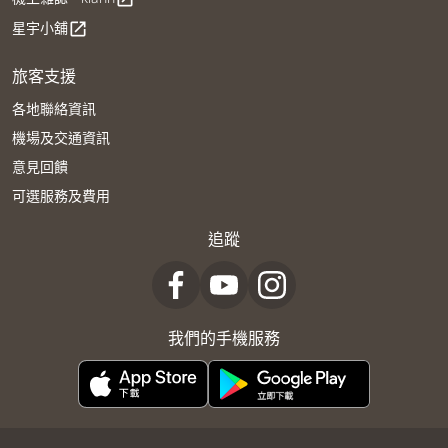
星宇小舖
open_in_new
旅客支援
各地聯絡資訊
機場及交通資訊
意見回饋
可選服務及費用
追蹤
我們的手機服務