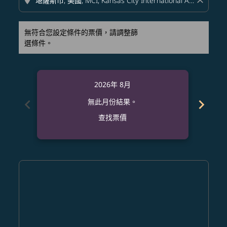
location_on
close
無符合您設定條件的票價，請調整篩
選條件。
2026年 8月
chevron_left
chevron_right
無此月份結果。
查找票價
Displaying fares for 八月-2026
PQC–MCI: cmp-view-offers-disclaimer. 查找票價
PQC–MCI: cmp-view-offers-disclaimer. 查找票價
PQC–MCI: cmp-view-offers-disclaimer. 查
PQC–MCI: cmp-view-offers-disclaime
PQC–MCI: cmp-view-offers-discla
PQC–MCI: cmp-view-offers-di
PQC–MCI: cmp-view-offer
PQC–MCI: cmp-view-o
PQC–MCI: cmp-vie
PQC–MCI: cmp
PQC–MCI:
PQC–M
P