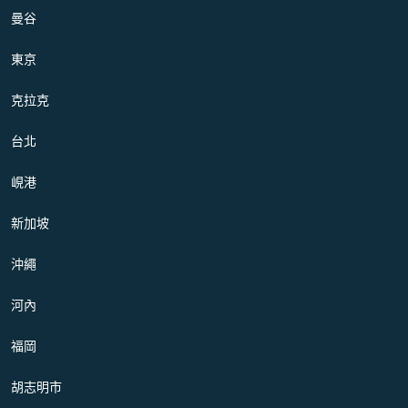
曼谷
東京
克拉克
台北
峴港
新加坡
沖繩
河內
福岡
胡志明市