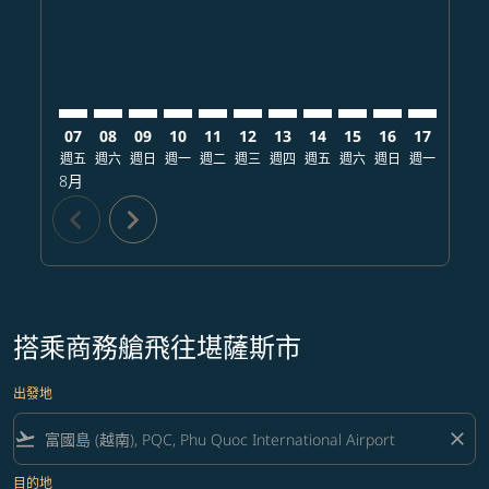
07
08
09
10
11
12
13
14
15
16
17
18
週五
週六
週日
週一
週二
週三
週四
週五
週六
週日
週一
週二
8月
chevron_left
chevron_right
搭乘商務艙飛往堪薩斯市
出發地
flight_takeoff
close
目的地