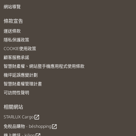
網站導覽
條款宣告
運送條款
隱私保護政策
COOKIE使用政策
顧客服務承諾
智慧財產權、網站暨手機應用程式使用條款
機坪延誤應變計劃
智慧財產權管理計畫
可訪問性聲明
相關網站
STARLUX Cargo
open_in_new
免稅品購物 - béshopping
open_in_new
機上雜誌 - kiânn
open_in_new