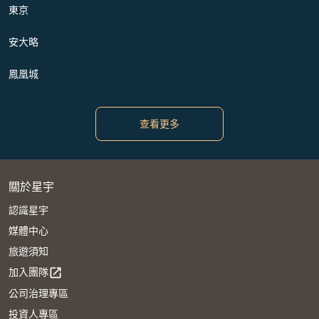
東京
安大略
鳳凰城
查看更多
關於星宇
認識星宇
媒體中心
旅遊須知
加入團隊
open_in_new
公司治理專區
投資人專區