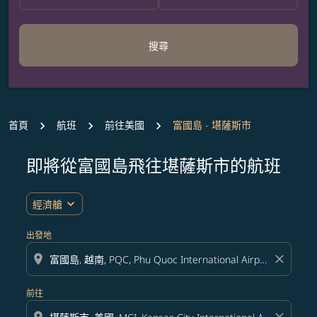
搜尋
首頁
航班
前往美國
富國島 - 堪薩斯市
即將從富國島飛往堪薩斯市的航班
無符合您設定條件的票價，請調整篩選條件。
expand_more
經濟艙
出發地
location_on
close
前往