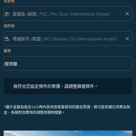
出發地
flight_takeoff
close
目的地
flight_land
close
艙等
keyboard_arrow_down
經濟艙
艙等 option 經濟艙 Selected
無符合您設定條件的票價，請調整篩選條件。
無符合您設定條件的票價，請調整篩選條件。
*顯示金額為過去48小時內其他旅客搜尋到的最低票價，將可能依機位供應及稅
金、各類附加費用的調整而隨時變動。