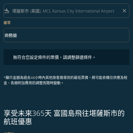
flight_land
close
艙等
keyboard_arrow_down
商務艙
艙等 option 商務艙 Selected
無符合您設定條件的票價，請調整篩選條件。
無符合您設定條件的票價，請調整篩選條件。
*顯示金額為過去48小時內其他旅客搜尋到的最低票價，將可能依機位供應及稅
金、各類附加費用的調整而隨時變動。
享受未來365天 富國島飛往堪薩斯市的
航班優惠