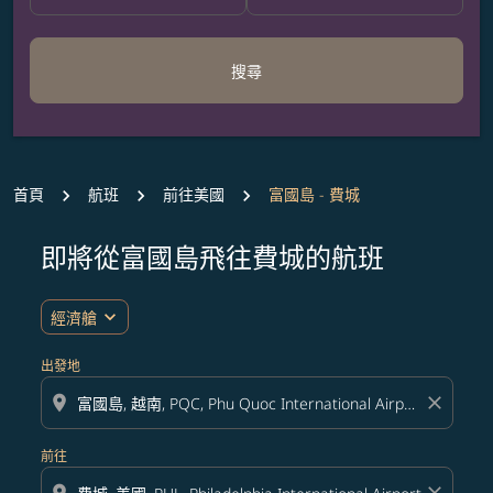
搜尋
首頁
航班
前往美國
富國島 - 費城
即將從富國島飛往費城的航班
無符合您設定條件的票價，請調整篩選條件。
expand_more
經濟艙
出發地
location_on
close
前往