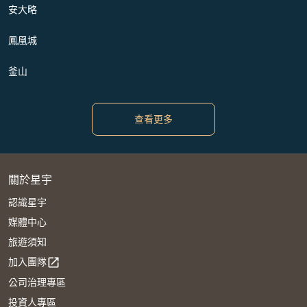
安大略
鳳凰城
釜山
查看更多
關於星宇
認識星宇
媒體中心
旅遊須知
加入團隊
open_in_new
公司治理專區
投資人專區