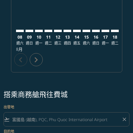
08
09
10
11
12
13
14
15
16
17
18
19
週六
週日
週一
週二
週三
週四
週五
週六
週日
週一
週二
週三
8月
chevron_left
chevron_right
搭乘商務艙飛往費城
出發地
flight_takeoff
close
目的地