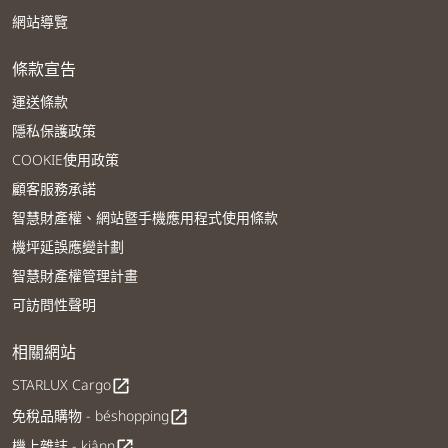
網站導覽
條款宣告
運送條款
隱私保護政策
COOKIE使用政策
顧客服務承諾
智慧財產權、網站暨手機應用程式使用條款
機坪延誤應變計劃
智慧財產權管理計畫
可訪問性聲明
相關網站
STARLUX Cargo
open_in_new
免稅品購物 - béshopping
open_in_new
機上雜誌 - kiânn
open_in_new