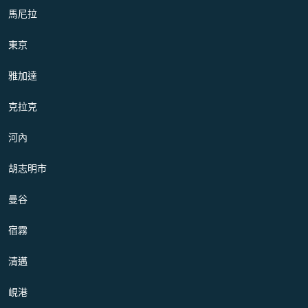
馬尼拉
東京
雅加達
克拉克
河內
胡志明市
曼谷
宿霧
清邁
峴港