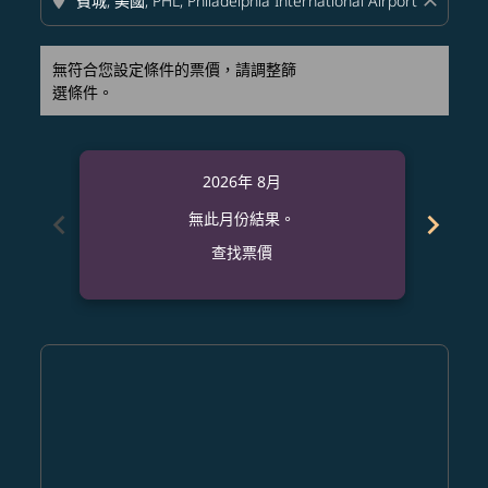
location_on
close
無符合您設定條件的票價，請調整篩
選條件。
2026年 8月
chevron_left
chevron_right
無此月份結果。
查找票價
Displaying fares for 八月-2026
PQC–PHL: cmp-view-offers-disclaimer. 查找票價
PQC–PHL: cmp-view-offers-disclaimer. 查找票價
PQC–PHL: cmp-view-offers-disclaimer. 查
PQC–PHL: cmp-view-offers-disclaime
PQC–PHL: cmp-view-offers-discla
PQC–PHL: cmp-view-offers-di
PQC–PHL: cmp-view-offer
PQC–PHL: cmp-view-o
PQC–PHL: cmp-vie
PQC–PHL: cmp
PQC–PHL:
PQC–P
P