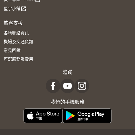
星宇小舖
open_in_new
旅客支援
各地聯絡資訊
機場及交通資訊
意見回饋
可選服務及費用
追蹤
我們的手機服務