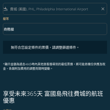
flight_land
close
艙等
keyboard_arrow_down
商務艙
艙等 option 商務艙 Selected
無符合您設定條件的票價，請調整篩選條件。
無符合您設定條件的票價，請調整篩選條件。
*顯示金額為過去48小時內其他旅客搜尋到的最低票價，將可能依機位供應及稅
金、各類附加費用的調整而隨時變動。
享受未來365天 富國島飛往費城的航班
優惠