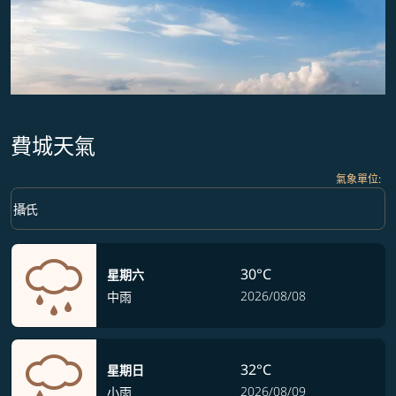
費城天氣
氣象單位
:
Weather unit option 攝氏 Selected
keyboard_arrow_down
攝氏
30°C
星期六
2026/08/08
中雨
32°C
星期日
2026/08/09
小雨