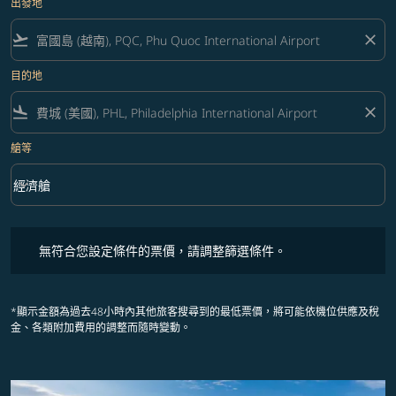
出發地
flight_takeoff
close
目的地
flight_land
close
艙等
keyboard_arrow_down
經濟艙
艙等 option 經濟艙 Selected
無符合您設定條件的票價，請調整篩選條件。
無符合您設定條件的票價，請調整篩選條件。
*顯示金額為過去48小時內其他旅客搜尋到的最低票價，將可能依機位供應及稅
金、各類附加費用的調整而隨時變動。