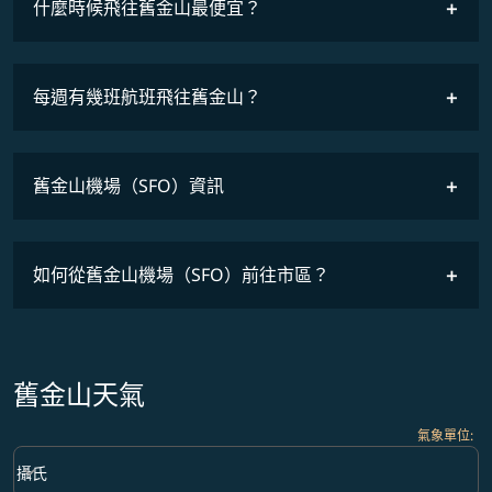
什麼時候飛往舊金山最便宜？
最低票價
COSMILE會員
每週有幾班航班飛往舊金山？
班機時刻表
舊金山機場（SFO）資訊
如何從舊金山機場（SFO）前往市區？
舊金山天氣
氣象單位
:
Weather unit option 攝氏 Selected
keyboard_arrow_down
攝氏