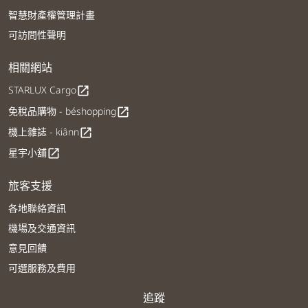
智慧財產權管理計畫
可訪問性聲明
相關網站
STARLUX Cargo
open_in_new
免稅品購物 - béshopping
open_in_new
機上雜誌 - kiânn
open_in_new
星宇小舖
open_in_new
旅客支援
各地聯絡資訊
機場及交通資訊
意見回饋
可選服務及費用
追蹤