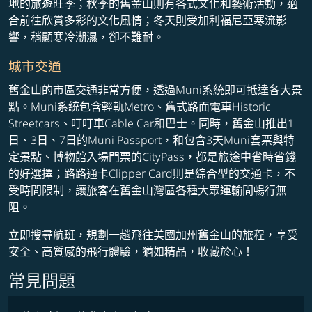
地的旅遊旺季；秋季的舊金山則有各式文化和藝術活動，適
合前往欣賞多彩的文化風情；冬天則受加利福尼亞寒流影
響，稍顯寒冷潮濕，卻不難耐。
城市交通
舊金山的市區交通非常方便，透過Muni系統即可抵達各大景
點。Muni系統包含輕軌Metro、舊式路面電車Historic
Streetcars、叮叮車Cable Car和巴士。同時，舊金山推出1
日、3日、7日的Muni Passport，和包含3天Muni套票與特
定景點、博物館入場門票的CityPass，都是旅途中省時省錢
的好選擇；路路通卡Clipper Card則是綜合型的交通卡，不
受時間限制，讓旅客在舊金山灣區各種大眾運輸間暢行無
阻。
立即搜尋航班，規劃一趟飛往美國加州舊金山的旅程，享受
安全、高質感的飛行體驗，猶如精品，收藏於心！
常見問題