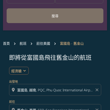
搜尋
首頁
航班
前往美國
富國島 - 舊金山
即將從富國島飛往舊金山的航班
無符合您設定條件的票價，請調整篩選條件。
expand_more
經濟艙
出發地
location_on
close
前往