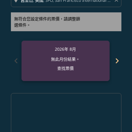
location_on
close
無符合您設定條件的票價，請調整篩
選條件。
2026年 8月
chevron_left
chevron_right
無此月份結果。
查找票價
Displaying fares for 八月-2026
PQC–SFO: cmp-view-offers-disclaimer. 查找票價
PQC–SFO: cmp-view-offers-disclaimer. 查找票價
PQC–SFO: cmp-view-offers-disclaimer. 查
PQC–SFO: cmp-view-offers-disclaime
PQC–SFO: cmp-view-offers-discla
PQC–SFO: cmp-view-offers-di
PQC–SFO: cmp-view-offer
PQC–SFO: cmp-view-o
PQC–SFO: cmp-vie
PQC–SFO: cmp
PQC–SFO:
PQC–S
P