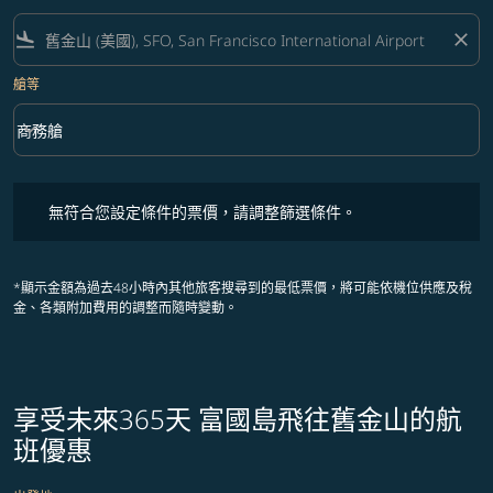
flight_land
close
艙等
keyboard_arrow_down
商務艙
艙等 option 商務艙 Selected
無符合您設定條件的票價，請調整篩選條件。
無符合您設定條件的票價，請調整篩選條件。
*顯示金額為過去48小時內其他旅客搜尋到的最低票價，將可能依機位供應及稅
金、各類附加費用的調整而隨時變動。
享受未來365天 富國島飛往舊金山的航
班優惠