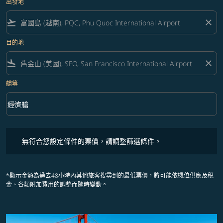
出發地
flight_takeoff
close
目的地
flight_land
close
艙等
keyboard_arrow_down
經濟艙
艙等 option 經濟艙 Selected
無符合您設定條件的票價，請調整篩選條件。
無符合您設定條件的票價，請調整篩選條件。
*顯示金額為過去48小時內其他旅客搜尋到的最低票價，將可能依機位供應及稅
金、各類附加費用的調整而隨時變動。