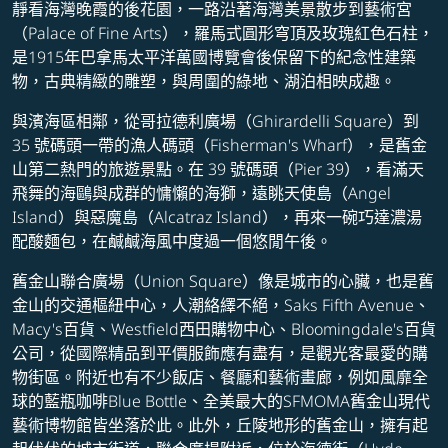
靜看海灣晚霞的後花園，一路沿著海灣美景散步到藝術宮
（Palace of Fine Arts），羅馬式圓形穹頂及玫瑰紅色石柱，
是1915年巴拿馬太平洋萬國博覽會後保留下的紀念性建築
物，古典精緻的雕塑，與周圍的綠地、湖泊相映成趣。
與濱海區相鄰，從哥拉德利廣場（Ghirardelli Square）到
35 號碼頭一帶的漁人碼頭（Fisherman's Wharf），是舊金
山第二熱門的旅遊景點。在 39 號碼頭（Pier 39），看滿天
飛舞的海鷗與成群的慵懶的海獅，遠眺天使島（Angel
Island）與惡魔島（Alcatraz Island），再來一碗巧達濃湯
配酸麵包，在鹹鹹海風中度過一個悠閒午後。
舊金山聯合廣場（Union Square）像是城市的心臟，也是舊
金山的交通樞紐中心，人潮絡繹不絕，Saks Fifth Avenue、
Macy's百貨、Westfield西田購物中心、Bloomingdale's百貨
公司，從國際精品到平價服飾應有盡有，是觀光客最愛的購
物街區。附近也有不少飯店、餐廳和藝術畫廊，例如風靡全
球的藍瓶咖啡Blue Bottle、全美最大的SFMOMA舊金山現代
藝術博物館皆坐落於此。此外，丘陵地形的舊金山，擁有起