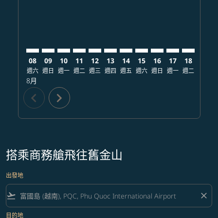
08
09
10
11
12
13
14
15
16
17
18
19
週六
週日
週一
週二
週三
週四
週五
週六
週日
週一
週二
週三
8月
chevron_left
chevron_right
搭乘商務艙飛往舊金山
出發地
flight_takeoff
close
目的地