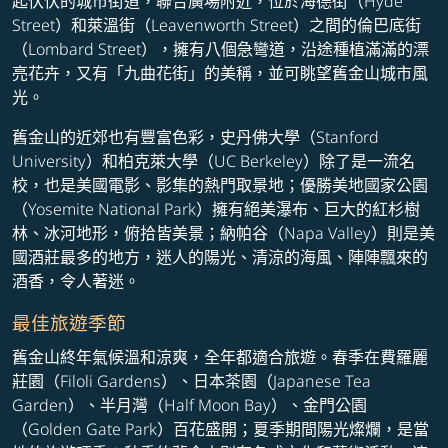
起伏伏的城市街道，聯合廣場附近，位於海德街（Hyde
Street）和萊溫街（Leavenworth Street）之間的倫巴底街
（Lombard Street），擁有八個急彎道，沿途種植滿滿的漂
亮花卉，又有「九曲花街」的美稱，並可眺望舊金山城市風
光。
舊金山的近郊也有豐富色彩，史丹佛大學（Stanford
University）和柏克萊大學（UC Berkeley）除了是一流名
校，也是美國電影、影集的熱門取景地；優勝美地國家公園
（Yosemite National Park）擁有絕美瀑布、巨大的紅杉樹
林、冰河地形，俯拾皆美景；納帕谷（Napa Valley）則是美
國酒莊最多的地方，迷人的陽光、清涼的海風、陣陣飄來的
酒香，令人著迷。
最佳旅遊季節
舊金山終年氣候溫和涼爽，全年都適合旅遊。春季在費羅麗
莊園（Filoli Gardens）、日本茶園（Japanese Tea
Garden）、半月灣（Half Moon Bay）、金門公園
（Golden Gate Park）百花盛開；夏季期間陽光燦爛，是當