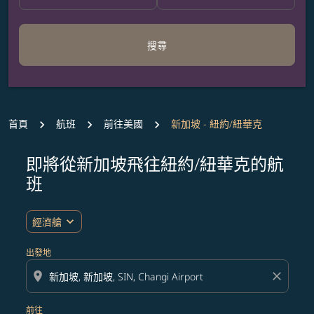
搜尋
首頁
航班
前往美國
新加坡 - 紐約/紐華克
即將從新加坡飛往紐約/紐華克的航
無符合您設定條件的票價，請調整篩選條件。
班
expand_more
經濟艙
出發地
location_on
close
前往