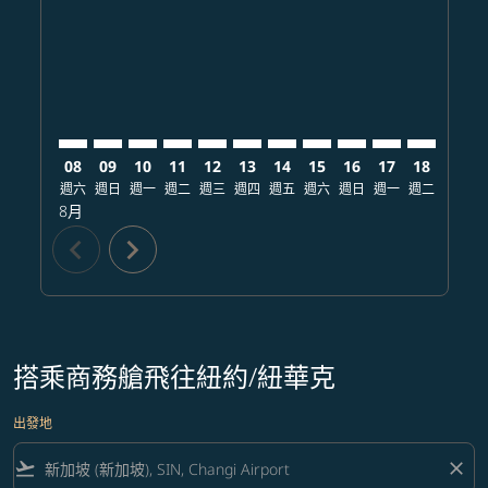
SIN–EWR: cmp-view-offers-disclaimer. 查找票價
SIN–EWR: cmp-view-offers-disclaimer. 查找票價
SIN–EWR: cmp-view-offers-disclaimer. 查
SIN–EWR: cmp-view-offers-disclaimer
SIN–EWR: cmp-view-offers-discla
SIN–EWR: cmp-view-offers-di
SIN–EWR: cmp-view-offer
SIN–EWR: cmp-view-of
SIN–EWR: cmp-vie
SIN–EWR: cmp
SIN–EWR:
SIN–E
S
08
09
10
11
12
13
14
15
16
17
18
19
週六
週日
週一
週二
週三
週四
週五
週六
週日
週一
週二
週三
8月
chevron_left
chevron_right
搭乘商務艙飛往紐約/紐華克
出發地
flight_takeoff
close