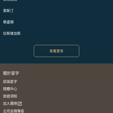
奧斯汀
華盛頓
拉斯維加斯
查看更多
關於星宇
認識星宇
媒體中心
旅遊須知
加入團隊
open_in_new
公司治理專區