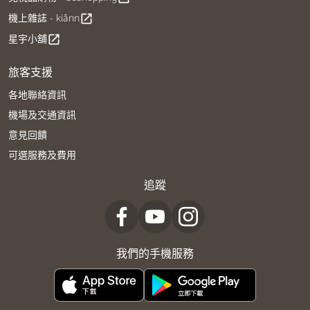
機上雜誌 - kiânn
open_in_new
星宇小舖
open_in_new
旅客支援
各地聯絡資訊
機場及交通資訊
意見回饋
可選服務及費用
追蹤
我們的手機服務