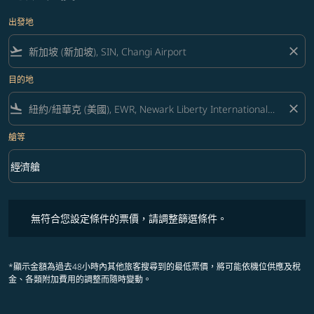
出發地
flight_takeoff
close
目的地
flight_land
close
艙等
keyboard_arrow_down
經濟艙
艙等 option 經濟艙 Selected
無符合您設定條件的票價，請調整篩選條件。
無符合您設定條件的票價，請調整篩選條件。
*顯示金額為過去48小時內其他旅客搜尋到的最低票價，將可能依機位供應及稅
金、各類附加費用的調整而隨時變動。