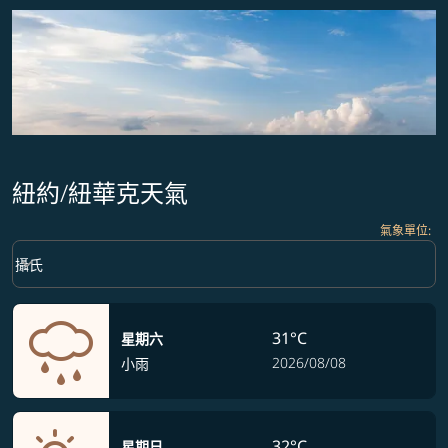
紐約/紐華克天氣
氣象單位
:
Weather unit option 攝氏 Selected
keyboard_arrow_down
攝氏
31°C
星期六
2026/08/08
小雨
32°C
星期日