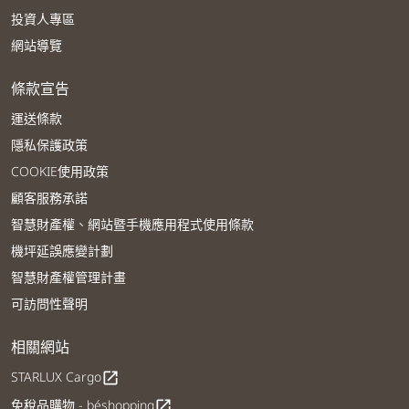
投資人專區
網站導覽
條款宣告
運送條款
隱私保護政策
COOKIE使用政策
顧客服務承諾
智慧財產權、網站暨手機應用程式使用條款
機坪延誤應變計劃
智慧財產權管理計畫
可訪問性聲明
相關網站
STARLUX Cargo
open_in_new
免稅品購物 - béshopping
open_in_new