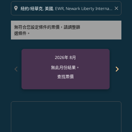
location_on
close
無符合您設定條件的票價，請調整篩
選條件。
2026年 8月
chevron_left
chevron_right
無此月份結果。
查找票價
Displaying fares for 八月-2026