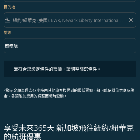
目的地
flight_land
close
艙等
keyboard_arrow_down
商務艙
艙等 option 商務艙 Selected
無符合您設定條件的票價，請調整篩選條件。
無符合您設定條件的票價，請調整篩選條件。
*顯示金額為過去48小時內其他旅客搜尋到的最低票價，將可能依機位供應及稅
金、各類附加費用的調整而隨時變動。
享受未來365天 新加坡飛往紐約/紐華克
的航班優惠