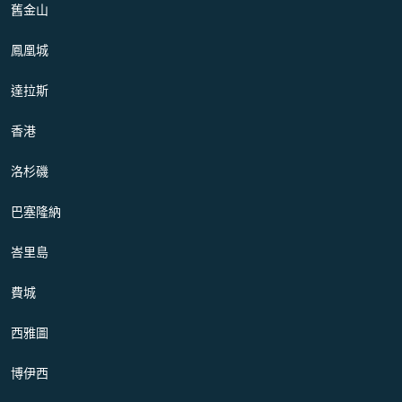
舊金山
鳳凰城
達拉斯
香港
洛杉磯
巴塞隆納
峇里島
費城
西雅圖
博伊西