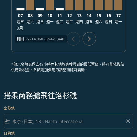
07
08
09
10
11
12
13
14
15
16
17
18
週五
週六
週日
週一
週二
週三
週四
週五
週六
週日
週一
週二
8月
chevron_left
chevron_right
範圍
JPY214,860
-
JPY421,440
*顯示金額為過去48小時內其他旅客搜尋到的最低票價，將可能依機位
供應及稅金、各類附加費用的調整而隨時變動。
搭乘商務艙飛往洛杉磯
出發地
flight_takeoff
close
目的地