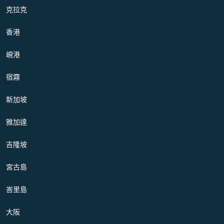
克拉克
香港
峴港
宿霧
新加坡
雅加達
吉隆坡
宮古島
峇里島
大阪