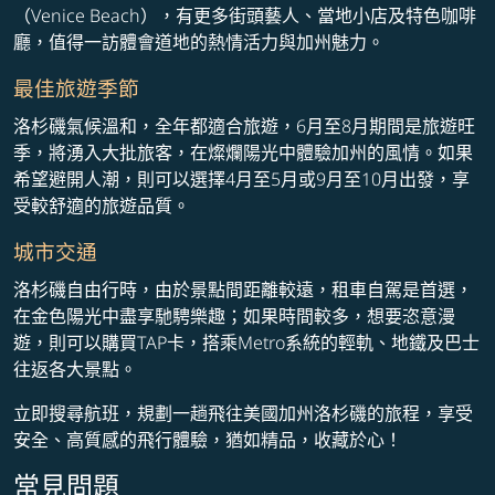
（Venice Beach），有更多街頭藝人、當地小店及特色咖啡
廳，值得一訪體會道地的熱情活力與加州魅力。
最佳旅遊季節
洛杉磯氣候溫和，全年都適合旅遊，6月至8月期間是旅遊旺
季，將湧入大批旅客，在燦爛陽光中體驗加州的風情。如果
希望避開人潮，則可以選擇4月至5月或9月至10月出發，享
受較舒適的旅遊品質。
城市交通
洛杉磯自由行時，由於景點間距離較遠，租車自駕是首選，
在金色陽光中盡享馳騁樂趣；如果時間較多，想要恣意漫
遊，則可以購買TAP卡，搭乘Metro系統的輕軌、地鐵及巴士
往返各大景點。
立即搜尋航班，規劃一趟飛往美國加州洛杉磯的旅程，享受
安全、高質感的飛行體驗，猶如精品，收藏於心！
常見問題