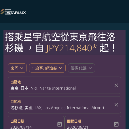

搭乘星宇航空從東京飛往洛
杉磯 ，自
JPY214,840*
起！
expand_more
expand_more
expand_more
來回
1 旅客, 經濟艙
優惠代碼
出發地
close
東京, 日本, NRT, Narita International
目的地
close
洛杉磯, 美國, LAX, Los Angeles International Airport
出發日期
回程日期
today
today
fc-booking-departure-date-aria-label
2026/08/14
fc-booking-return-date-aria-label
2026/08/21