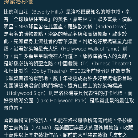
探索洛杉磯
比佛利山莊（Beverly Hills）是洛杉磯最知名的城中城，享
有「全球頂級住宅區」的美名，豪宅林立，眾多富豪、演藝
明星、NBA球星皆在此置產。羅迪歐大道（Rodeo Drive）
是著名的購物景點，沿路的精品名店和高級餐廳，散步於
此，宛如置身上流社會的奢華氛圍。附近的好萊塢區星光熠
熠，沿著好萊塢星光大道（Hollywood Walk of Fame）前
行，兩千多顆星星鑲嵌在人行道上，象徵演藝名人的貢獻，
是影迷必訪的朝聖之路。中國戲院（TCL Chinese Theatre）
和杜比劇院（Dolby Theatre）在2002年前後分別作為奧斯
卡頒獎典禮的舉辦地，數十年來更成為許多好萊塢電影首映
和國際級演唱會的熱門場地。遠方山頭上的好萊塢標誌
（Hollywood Sign）則是洛杉磯最具代表性的打卡地標，而
好萊塢湖公園（Lake Hollywood Park）是欣賞此景的最佳取
景位置。
喜歡藝術文化的旅人，也能在洛杉磯收穫滿滿寶藏。洛杉磯
郡立美術館（LACMA）是美國西岸最大的藝術博物館，收藏
十萬件以上歷史藝術作品。館前的大型裝置藝術「城市之