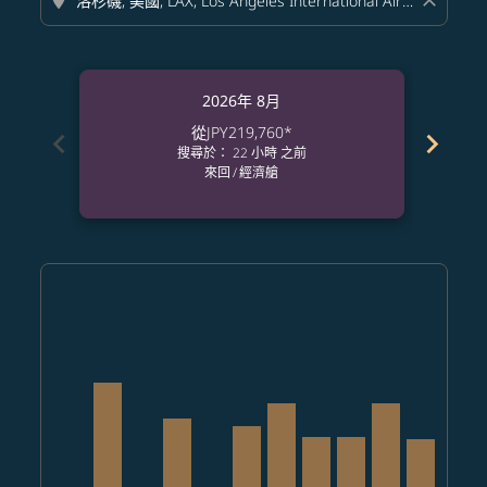
location_on
close
2026年 8月
從
JPY219,760
*
chevron_left
chevron_right
搜尋於： 22 小時 之前
來回
/
經濟艙
Displaying fares for 八月-2026
NRT–LAX: cmp-view-offers-disclaimer. 查找票價
NRT–LAX, 2026/08/08 – 2026/08/18: 從 JPY421,44
NRT–LAX: cmp-view-offers-disclaimer. 查找
NRT–LAX, 2026/08/10 – 2026/08/18: 從 J
NRT–LAX: cmp-view-offers-discla
NRT–LAX, 2026/08/12 – 2026/08
NRT–LAX, 2026/08/13 – 202
NRT–LAX, 2026/08/14 –
NRT–LAX, 2026/08/
NRT–LAX, 2026
NRT–LAX, 
NRT–L
N