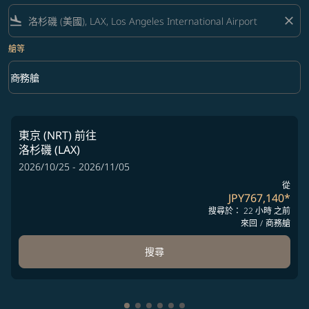
flight_land
close
艙等
keyboard_arrow_down
商務艙
艙等 option 商務艙 Selected
東京 (NRT)
前往
洛杉磯 (LAX)
2026/10/25 - 2026/11/05
從
JPY767,140
*
搜尋於： 22 小時 之前
來回
/
商務艙
搜尋