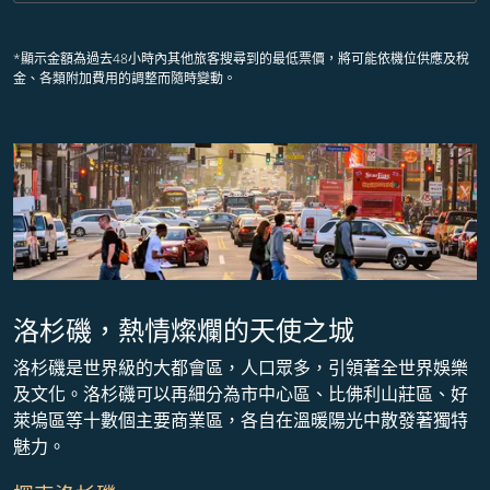
*顯示金額為過去48小時內其他旅客搜尋到的最低票價，將可能依機位供應及稅
金、各類附加費用的調整而隨時變動。
洛杉磯，熱情燦爛的天使之城
洛杉磯是世界級的大都會區，人口眾多，引領著全世界娛樂
及文化。洛杉磯可以再細分為市中心區、比佛利山莊區、好
萊塢區等十數個主要商業區，各自在溫暖陽光中散發著獨特
魅力。