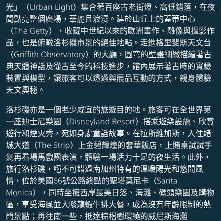
光」（Urban Light）集合著百座古老街燈、高低錯落，在夜
間點亮整個廣場，華麗且浪漫。建於山丘上的蓋蒂中心
（The Getty），收藏中世紀以來的歐洲畫作、雕像與攝影作
品，也是俯瞰洛杉磯市景的絕佳地點。走進格里斐斯天文台
（Griffith Observatory）的大廳，圓穹的壁畫細緻描繪著古
典天體神話及從古至今的科技進步，館內展示著古時的實驗
裝置與模型，讓旅客可以透過與展品互動的方式，親身體驗
天文奧秘。
洛杉磯亦是一個老少咸宜的旅遊目的地。旅客可在全世界第
一座迪士尼樂園（Disneyland Resort）搭乘遊樂設施、欣賞
遊行和煙火秀，宛如身處童話故事。在拉斯維加斯，入住賭
城大道（The Strip）上金碧輝煌的奢華飯店，上賭桌試試手
氣再看場馬戲團表演，體驗一場活力十足的夜生活。此外，
旅行洛杉磯，絕不可錯過南加州特有的溫暖陽光和悠閒風
情，位於美國66號公路終點的聖塔莫尼卡（Santa
Monica），同時坐擁西岸最美日落、海灘、碼頭樂園及購物
區，享受海風並大啖龍蝦牛排大餐，成為沒有年齡限制的熱
門景點；再往南一些，抵達棕梠樹環繞的威尼斯海灘