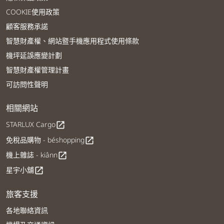
COOKIE使用政策
顧客服務承諾
智慧財產權、網站暨手機應用程式使用條款
機坪延誤應變計劃
智慧財產權管理計畫
可訪問性聲明
相關網站
STARLUX Cargo
open_in_new
免稅品購物 - béshopping
open_in_new
機上雜誌 - kiânn
open_in_new
星宇小舖
open_in_new
旅客支援
各地聯絡資訊