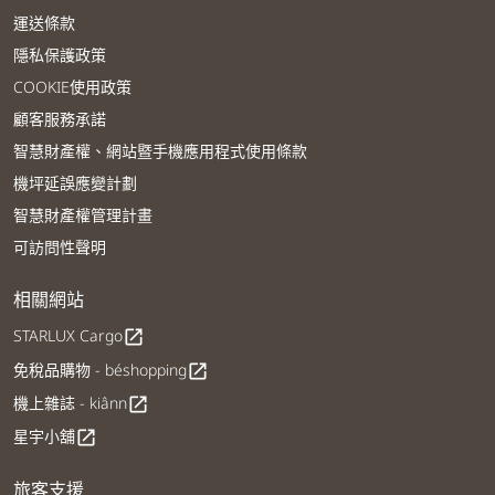
運送條款
隱私保護政策
COOKIE使用政策
顧客服務承諾
智慧財產權、網站暨手機應用程式使用條款
機坪延誤應變計劃
智慧財產權管理計畫
可訪問性聲明
相關網站
STARLUX Cargo
open_in_new
免稅品購物 - béshopping
open_in_new
機上雜誌 - kiânn
open_in_new
星宇小舖
open_in_new
旅客支援