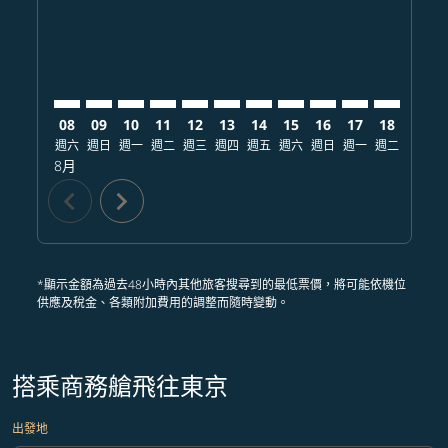
08
09
10
11
12
13
14
15
16
17
18
19
週六
週日
週一
週二
週三
週四
週五
週六
週日
週一
週二
週三
8月
chevron_left
chevron_right
*顯示金額為過去48小時內其他旅客搜尋到的最低票價，將可能依機位
供應及稅金、各類附加費用的調整而隨時變動。
搭乘商務艙飛往東京
出發地