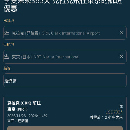
享受未來365天 克拉克飛往東京的航班
優惠
出發地
flight_takeoff
close
目的地
flight_land
close
艙等
keyboard_arrow_down
經濟艙
艙等 option 經濟艙 Selected
克拉克 (CRK)
前往
從
東京 (NRT)
USD793
*
2026/11/23 - 2026/11/29
搜尋於： 2 小時 之前
來回
/
經濟艙