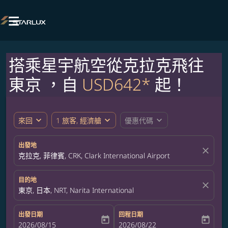

搭乘星宇航空從克拉克飛往
東京 ，自
USD642*
起！
expand_more
expand_more
expand_more
來回
1 旅客, 經濟艙
優惠代碼
出發地
close
克拉克, 菲律賓, CRK, Clark International Airport
目的地
close
東京, 日本, NRT, Narita International
出發日期
回程日期
today
today
fc-booking-departure-date-aria-label
2026/08/15
fc-booking-return-date-aria-label
2026/08/22