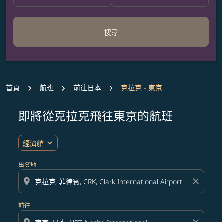
搜尋
首頁
航班
前往日本
克拉克 - 東京
即將從克拉克飛往東京的航班
無符合您設定條件的票價，請調整篩選條件。
expand_more
經濟艙
出發地
location_on
close
前往