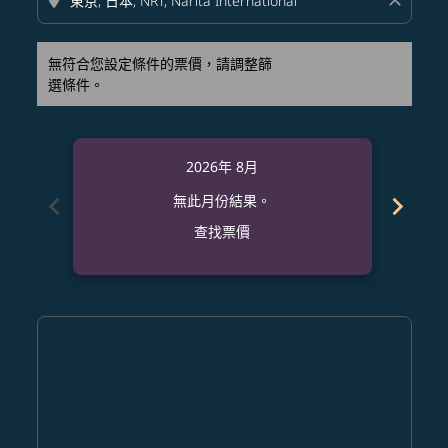
location_on
close
無符合您設定條件的票價，請調整篩
選條件。
2026年 8月
chevron_left
chevron_right
無此月份結果。
查找票價
Displaying fares for 八月-2026
CRK–NRT: cmp-view-offers-disclaimer. 查找票價
CRK–NRT: cmp-view-offers-disclaimer. 查找票價
CRK–NRT: cmp-view-offers-disclaimer. 查
CRK–NRT: cmp-view-offers-disclaime
CRK–NRT: cmp-view-offers-discla
CRK–NRT: cmp-view-offers-di
CRK–NRT: cmp-view-offer
CRK–NRT: cmp-view-of
CRK–NRT: cmp-vie
CRK–NRT: cmp
CRK–NRT:
CRK–N
C