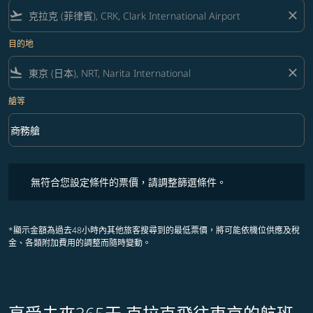
flight_takeoff
close
目的地
flight_land
close
艙等
keyboard_arrow_down
商務艙
艙等 option 商務艙 Selected
無符合您設定條件的票價，請調整篩選條件。
無符合您設定條件的票價，請調整篩選條件。
*顯示金額為過去48小時內其他旅客搜尋到的最低票價，將可能依機位供應及稅
金、各類附加費用的調整而隨時變動。