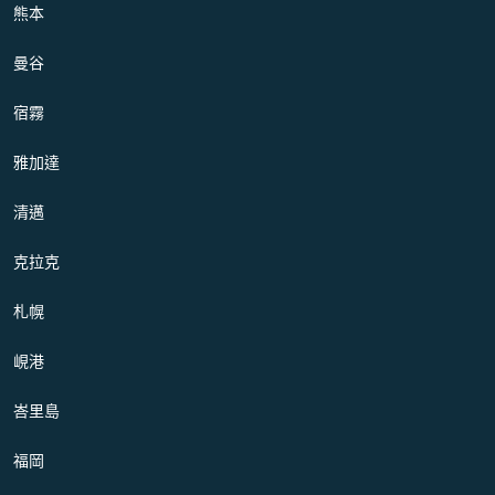
熊本
曼谷
宿霧
雅加達
清邁
克拉克
札幌
峴港
峇里島
福岡