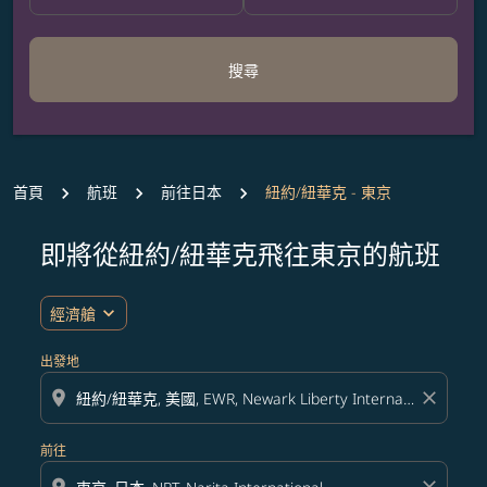
搜尋
首頁
航班
前往日本
紐約/紐華克 - 東京
即將從紐約/紐華克飛往東京的航班
無符合您設定條件的票價，請調整篩選條件。
expand_more
經濟艙
出發地
location_on
close
前往