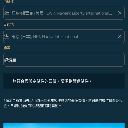
出發地
flight_takeoff
close
目的地
flight_land
close
艙等
keyboard_arrow_down
經濟艙
艙等 option 經濟艙 Selected
無符合您設定條件的票價，請調整篩選條件。
無符合您設定條件的票價，請調整篩選條件。
*顯示金額為過去48小時內其他旅客搜尋到的最低票價，將可能依機位供應及稅
金、各類附加費用的調整而隨時變動。