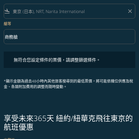
flight_land
close
艙等
keyboard_arrow_down
商務艙
艙等 option 商務艙 Selected
無符合您設定條件的票價，請調整篩選條件。
無符合您設定條件的票價，請調整篩選條件。
*顯示金額為過去48小時內其他旅客搜尋到的最低票價，將可能依機位供應及稅
金、各類附加費用的調整而隨時變動。
享受未來365天 紐約/紐華克飛往東京的
航班優惠