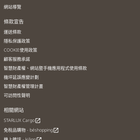
網站導覽
條款宣告
運送條款
隱私保護政策
COOKIE使用政策
顧客服務承諾
智慧財產權、網站暨手機應用程式使用條款
機坪延誤應變計劃
智慧財產權管理計畫
可訪問性聲明
相關網站
STARLUX Cargo
open_in_new
免稅品購物 - béshopping
open_in_new
機上雜誌 - kiânn
open_in_new