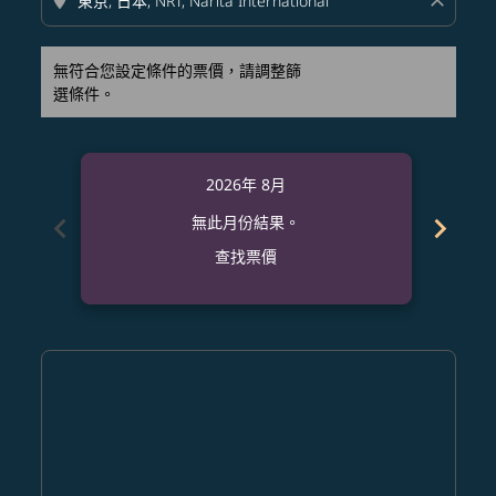
location_on
close
無符合您設定條件的票價，請調整篩
選條件。
2026年 8月
chevron_left
chevron_right
無此月份結果。
查找票價
Displaying fares for 八月-2026
EWR–NRT: cmp-view-offers-disclaimer. 查找票價
EWR–NRT: cmp-view-offers-disclaimer. 查找票價
EWR–NRT: cmp-view-offers-disclaimer. 查
EWR–NRT: cmp-view-offers-disclaime
EWR–NRT: cmp-view-offers-discl
EWR–NRT: cmp-view-offers-di
EWR–NRT: cmp-view-offer
EWR–NRT: cmp-view-o
EWR–NRT: cmp-vie
EWR–NRT: cmp
EWR–NRT:
EWR–N
E