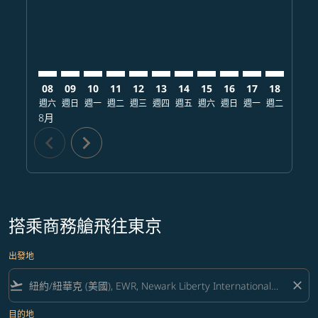
08
09
10
11
12
13
14
15
16
17
18
19
週六
週日
週一
週二
週三
週四
週五
週六
週日
週一
週二
週三
8月
chevron_left
chevron_right
搭乘商務艙飛往東京
出發地
flight_takeoff
close
目的地