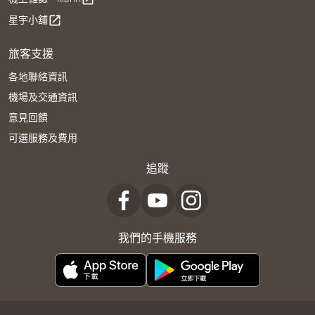
星宇小舖
open_in_new
旅客支援
各地聯絡資訊
機場及交通資訊
意見回饋
可選服務及費用
追蹤
我們的手機服務