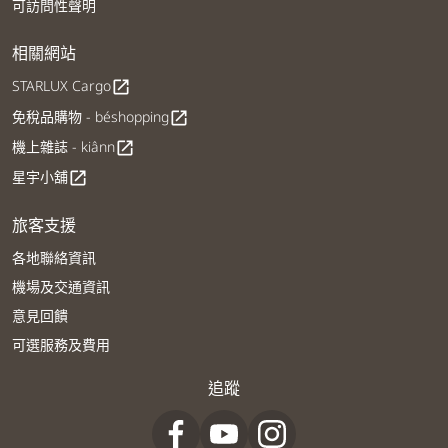
可訪問性聲明
相關網站
STARLUX Cargo
open_in_new
免稅品購物 - béshopping
open_in_new
機上雜誌 - kiânn
open_in_new
星宇小舖
open_in_new
旅客支援
各地聯絡資訊
機場及交通資訊
意見回饋
可選服務及費用
追蹤