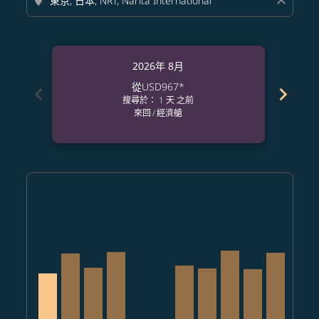
location_on
close
2026年 8月
從
USD967
*
chevron_left
chevron_right
搜尋於： 1 天 之前
來回
/
經濟艙
Displaying fares for 八月-2026
PHX–NRT, 2026/08/09 – 2026/09/01: 從 USD967
PHX–NRT, 2026/08/10 – 2026/09/03: 從 USD1,245
PHX–NRT, 2026/08/11 – 2026/09/10: 從 USD1
PHX–NRT, 2026/08/12 – 2026/09/03: 從 
PHX–NRT: cmp-view-offers-discla
PHX–NRT: cmp-view-offers-di
PHX–NRT, 2026/08/15 – 20
PHX–NRT, 2026/08/16 
PHX–NRT, 2026/08
PHX–NRT, 2026
PHX–NRT, 
PHX–N
P