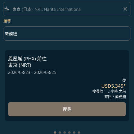
flight_land
close
艙等
keyboard_arrow_down
商務艙
艙等 option 商務艙 Selected
鳳凰城 (PHX)
前往
東京 (NRT)
2026/08/23 - 2026/08/25
從
USD5,345
*
搜尋於： 2 小時 之前
來回
/
商務艙
搜尋