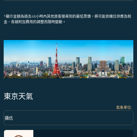
*顯示金額為過去48小時內其他旅客搜尋到的最低票價，將可能依機位供應及稅
金、各類附加費用的調整而隨時變動。
東京天氣
氣象單位
:
Weather unit option 攝氏 Selected
keyboard_arrow_down
攝氏