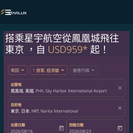

搭乘星宇航空從鳳凰城飛往
東京 ，自
USD959*
起！
expand_more
expand_more
expand_more
來回
1 旅客, 經濟艙
優惠代碼
出發地
close
鳳凰城, 美國, PHX, Sky Harbor International Airport
目的地
close
東京, 日本, NRT, Narita International
出發日期
回程日期
today
today
fc-booking-departure-date-aria-label
2026/08/16
fc-booking-return-date-aria-label
2026/08/23