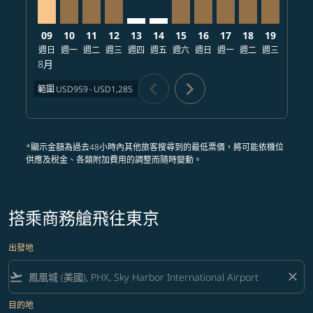
09
10
11
12
13
14
15
16
17
18
19
20
週日
週一
週二
週三
週四
週五
週六
週日
週一
週二
週三
週四
8月
chevron_left
chevron_right
範圍
USD959
-
USD1,285
*顯示金額為過去48小時內其他旅客搜尋到的最低票價，將可能依機位
供應及稅金、各類附加費用的調整而隨時變動。
搭乘商務艙飛往東京
出發地
flight_takeoff
close
目的地