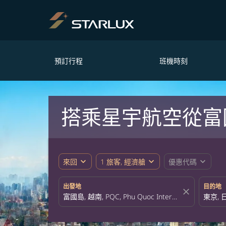
預訂行程
班機時刻
搭乘星宇航空從富
expand_more
expand_more
expand_more
來回
1 旅客, 經濟艙
優惠代碼
出發地
目的地
close