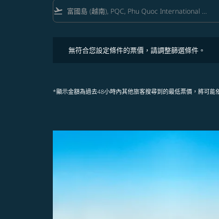
flight_takeoff
無符合您設定條件的票價，請調整篩選條件。
無符合您設定條件的票價，請調整篩選條件。
*顯示金額為過去48小時內其他旅客搜尋到的最低票價，將可能