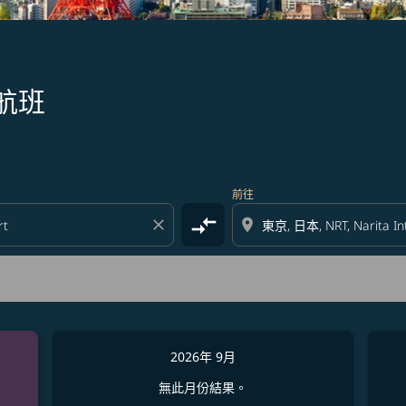
航班
前往
compare_arrows
close
location_on
2026年 9月
無此月份結果。