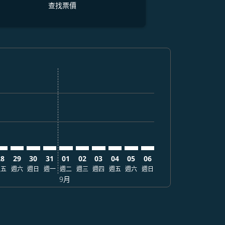
查找票價
票價
. 查找票價
imer. 查找票價
sclaimer. 查找票價
-disclaimer. 查找票價
fers-disclaimer. 查找票價
w-offers-disclaimer. 查找票價
-view-offers-disclaimer. 查找票價
cmp-view-offers-disclaimer. 查找票價
RT: cmp-view-offers-disclaimer. 查找票價
QC–NRT: cmp-view-offers-disclaimer. 查找票價
PQC–NRT: cmp-view-offers-disclaimer. 查找票價
PQC–NRT: cmp-view-offers-disclaimer. 查找票價
PQC–NRT: cmp-view-offers-disclaimer. 查找票價
PQC–NRT: cmp-view-offers-disclaimer. 查
PQC–NRT: cmp-view-offers-disclaime
PQC–NRT: cmp-view-offers-discl
PQC–NRT: cmp-view-offers-di
PQC–NRT: cmp-view-offer
PQC–NRT: cmp-view-o
28
29
30
31
01
02
03
04
05
06
週五
週六
週日
週一
週二
週三
週四
週五
週六
週日
9月