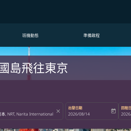
班機動態
準備啟程
國島飛往東京
出發日期
回程
close
today
fc-booking-departure-date-aria-la
2026/08/14
fc-bo
2026