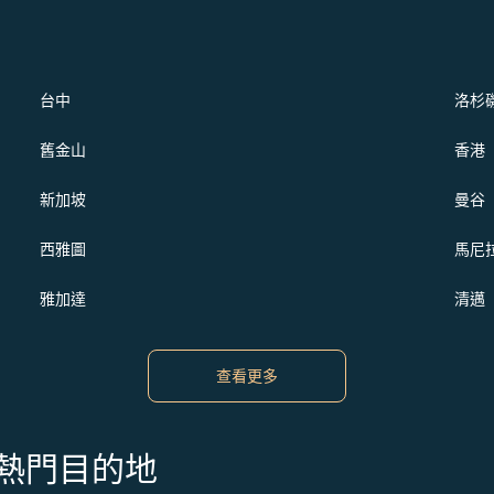
台中
洛杉
舊金山
香港
新加坡
曼谷
西雅圖
馬尼
雅加達
清邁
查看更多
s 的熱門目的地