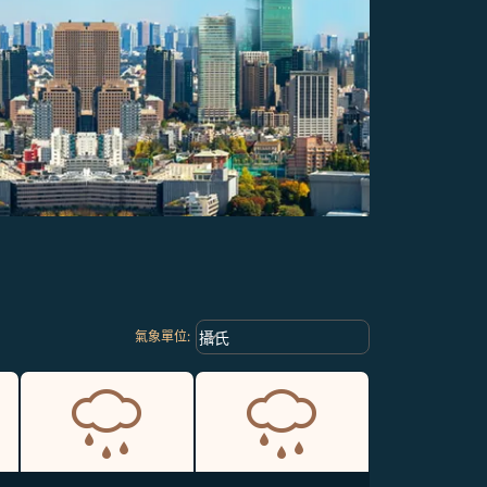
Weather unit option 攝氏 Selected
keyboard_arrow_down
攝氏
氣象單位
: