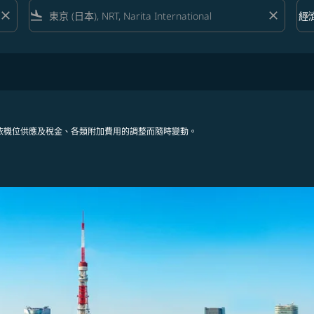
close
flight_land
close
keyboard_arrow_down
經
艙等 
依機位供應及稅金、各類附加費用的調整而隨時變動。