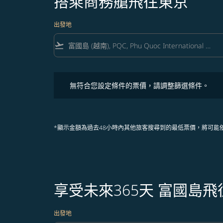
搭乘商務艙飛往東京
出發地
flight_takeoff
無符合您設定條件的票價，請調整篩選條件。
無符合您設定條件的票價，請調整篩選條件。
*顯示金額為過去48小時內其他旅客搜尋到的最低票價，將可能
享受未來365天 富國島
出發地