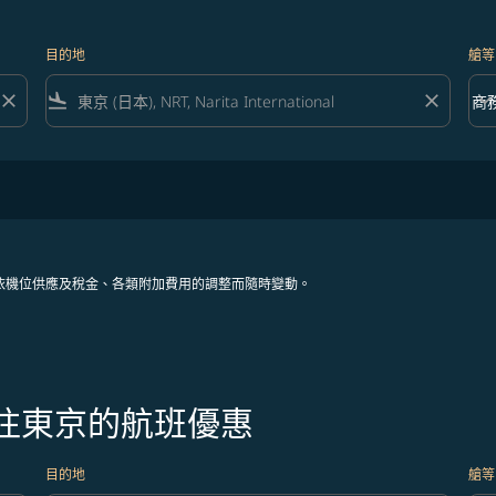
目的地
艙等
close
flight_land
close
keyboard_arrow_down
商
艙等 
依機位供應及稅金、各類附加費用的調整而隨時變動。
飛往東京的航班優惠
目的地
艙等