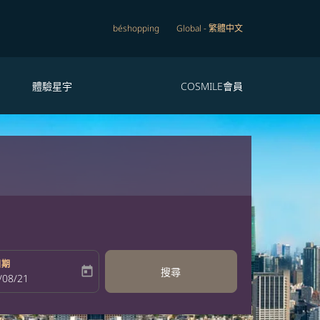
béshopping
Global
-
繁體中文
體驗星宇
COSMILE會員
日期
today
搜尋
bel
oking-return-date-aria-label
/08/21