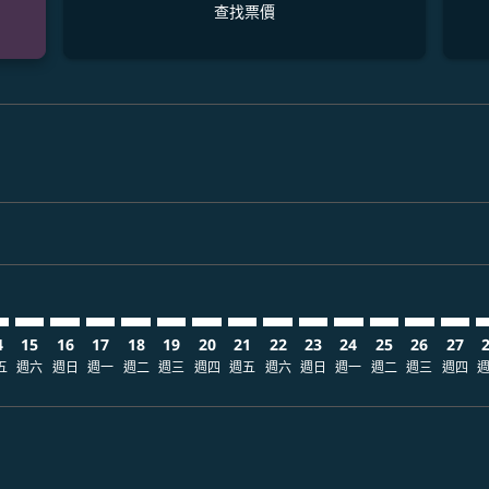
查找票價
claimer. 查找票價
-disclaimer. 查找票價
ers-disclaimer. 查找票價
-offers-disclaimer. 查找票價
view-offers-disclaimer. 查找票價
cmp-view-offers-disclaimer. 查找票價
T: cmp-view-offers-disclaimer. 查找票價
C–NRT: cmp-view-offers-disclaimer. 查找票價
PQC–NRT: cmp-view-offers-disclaimer. 查找票價
PQC–NRT: cmp-view-offers-disclaimer. 查找票價
PQC–NRT: cmp-view-offers-disclaimer. 查找票價
PQC–NRT: cmp-view-offers-disclaimer. 查找
PQC–NRT: cmp-view-offers-disclaimer
PQC–NRT: cmp-view-offers-discla
PQC–NRT: cmp-view-offers-di
PQC–NRT: cmp-view-offers
PQC–NRT: cmp-view-of
PQC–NRT: cmp-vie
PQC–NRT: cmp
PQC–NRT: 
PQC–N
P
4
15
16
17
18
19
20
21
22
23
24
25
26
27
五
週六
週日
週一
週二
週三
週四
週五
週六
週日
週一
週二
週三
週四