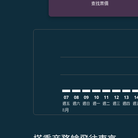
查找票價
Displaying fares for 八月-2026
PQC–NRT: cmp-view-offers-dis
PQC–NRT: cmp-view-offers
PQC–NRT: cmp-view-off
PQC–NRT: cmp-view
PQC–NRT: cmp-
PQC–NRT: 
PQC–NR
PQ
07
08
09
10
11
12
13
1
週五
週六
週日
週一
週二
週三
週四
週
8月