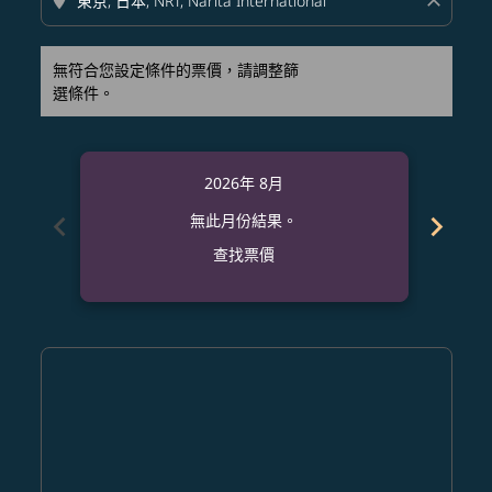
location_on
close
無符合您設定條件的票價，請調整篩
選條件。
2026年 8月
chevron_left
chevron_right
無此月份結果。
查找票價
Displaying fares for 八月-2026
SAN–NRT: cmp-view-offers-disclaimer. 查找票價
SAN–NRT: cmp-view-offers-disclaimer. 查找票價
SAN–NRT: cmp-view-offers-disclaimer. 查
SAN–NRT: cmp-view-offers-disclaime
SAN–NRT: cmp-view-offers-discla
SAN–NRT: cmp-view-offers-di
SAN–NRT: cmp-view-offer
SAN–NRT: cmp-view-o
SAN–NRT: cmp-vie
SAN–NRT: cmp
SAN–NRT:
SAN–N
S