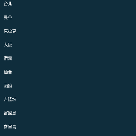
台北
曼谷
克拉克
大阪
宿霧
仙台
函館
吉隆坡
富國島
峇里島