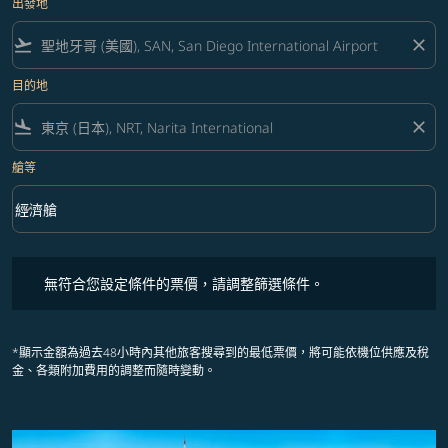
出發地
flight_takeoff
close
目的地
flight_land
close
艙等
keyboard_arrow_down
經濟艙
艙等 option 經濟艙 Selected
無符合您設定條件的票價，請調整篩選條件。
無符合您設定條件的票價，請調整篩選條件。
*顯示金額為過去48小時內其他旅客搜尋到的最低票價，將可能依機位供應及稅
金、各類附加費用的調整而隨時變動。