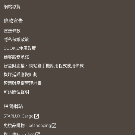
網站導覽
條款宣告
運送條款
隱私保護政策
COOKIE使用政策
顧客服務承諾
智慧財產權、網站暨手機應用程式使用條款
機坪延誤應變計劃
智慧財產權管理計畫
可訪問性聲明
相關網站
STARLUX Cargo
open_in_new
免稅品購物 - béshopping
open_in_new
機上雜誌 - kiânn
open_in_new