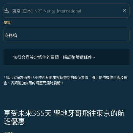
flight_land
close
艙等
keyboard_arrow_down
商務艙
艙等 option 商務艙 Selected
無符合您設定條件的票價，請調整篩選條件。
無符合您設定條件的票價，請調整篩選條件。
*顯示金額為過去48小時內其他旅客搜尋到的最低票價，將可能依機位供應及稅
金、各類附加費用的調整而隨時變動。
享受未來365天 聖地牙哥飛往東京的航
班優惠