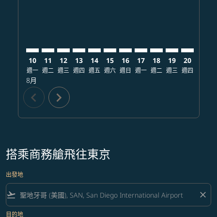
10
11
12
13
14
15
16
17
18
19
20
21
週一
週二
週三
週四
週五
週六
週日
週一
週二
週三
週四
週五
8月
chevron_left
chevron_right
搭乘商務艙飛往東京
出發地
flight_takeoff
close
目的地