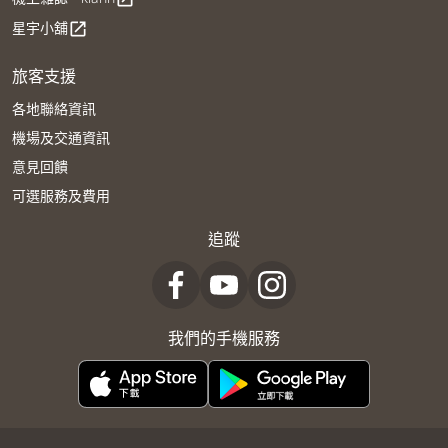
星宇小舖
open_in_new
旅客支援
各地聯絡資訊
機場及交通資訊
意見回饋
可選服務及費用
追蹤
我們的手機服務