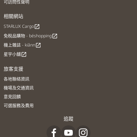
可訪問性聲明
相關網站
STARLUX Cargo
open_in_new
免稅品購物 - béshopping
open_in_new
機上雜誌 - kiânn
open_in_new
星宇小舖
open_in_new
旅客支援
各地聯絡資訊
機場及交通資訊
意見回饋
可選服務及費用
追蹤