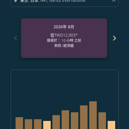
location_on
close
2026年 8月
從
TWD12,903
*
chevron_left
chevron_right
搜尋於： 10 小時 之前
來回
/
經濟艙
Displaying fares for 八月-2026
TPE–NRT, 2026/08/08 – 2026/09/01: 從 TWD15,543
TPE–NRT, 2026/08/09 – 2026/09/08: 從 TWD14,10
TPE–NRT, 2026/08/10 – 2026/09/01: 從 TWD1
TPE–NRT, 2026/08/11 – 2026/09/03: 從 
TPE–NRT, 2026/08/12 – 2026/09/10
TPE–NRT, 2026/08/13 – 2026/0
TPE–NRT, 2026/08/14 – 20
TPE–NRT, 2026/08/15 
TPE–NRT, 2026/08
TPE–NRT, 2026
TPE–NRT, 
TPE–N
T