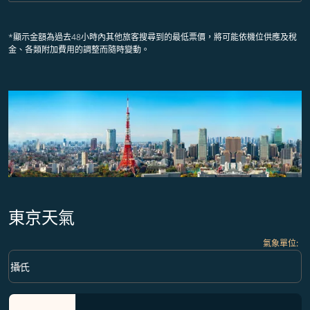
*顯示金額為過去48小時內其他旅客搜尋到的最低票價，將可能依機位供應及稅
金、各類附加費用的調整而隨時變動。
東京天氣
氣象單位
:
Weather unit option 攝氏 Selected
keyboard_arrow_down
攝氏