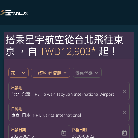

搭乘星宇航空從台北飛往東
京 ，自
TWD12,903*
起！
expand_more
expand_more
expand_more
來回
1 旅客, 經濟艙
優惠代碼
出發地
close
台北, 台灣, TPE, Taiwan Taoyuan International Airport
目的地
close
東京, 日本, NRT, Narita International
出發日期
回程日期
today
today
fc-booking-departure-date-aria-label
2026/08/15
fc-booking-return-date-aria-label
2026/08/22