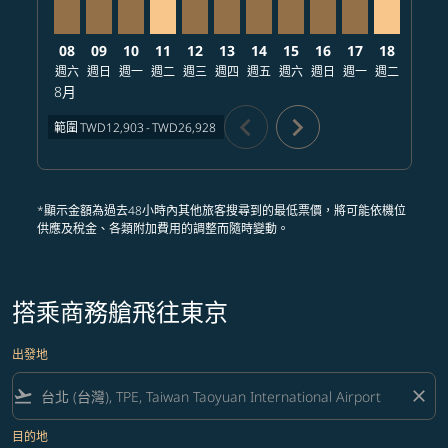
08
09
10
11
12
13
14
15
16
17
18
19
週六
週日
週一
週二
週三
週四
週五
週六
週日
週一
週二
週三
8月
chevron_left
chevron_right
範圍
TWD12,903
-
TWD26,928
*顯示金額為過去48小時內其他旅客搜尋到的最低票價，將可能依機位
供應及稅金、各類附加費用的調整而隨時變動。
搭乘商務艙飛往東京
出發地
flight_takeoff
close
目的地