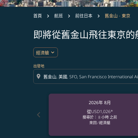
首頁
航班
前往日本
舊金山 - 東京
即將從舊金山飛往東京的
expand_more
經濟艙
出發地
location_on
2026年 8月
從
USD1,026
*
chevron_left
搜尋於： 8 小時 之前
來回
/
經濟艙