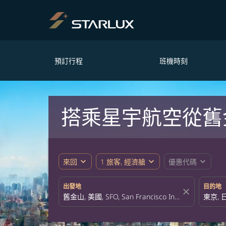
預訂行程
班機時刻
搭乘星宇航空從舊
expand_more
expand_more
expand_more
來回
1 旅客, 經濟艙
優惠代碼
出發地
目的地
close