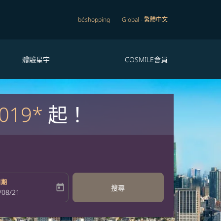
béshopping
Global
-
繁體中文
體驗星宇
COSMILE會員
019*
起！
日期
today
搜尋
bel
oking-return-date-aria-label
/08/21