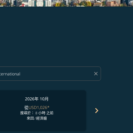
close
2026年 10月
2
從
USD1,026
*
從
chevron_right
搜尋於： 8 小時 之前
搜尋於
來回
/
經濟艙