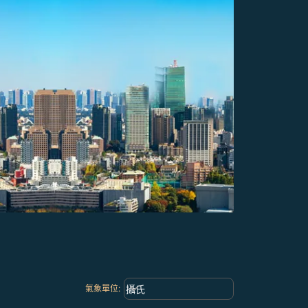
Weather unit option 攝氏 Selected
keyboard_arrow_down
攝氏
氣象單位
: