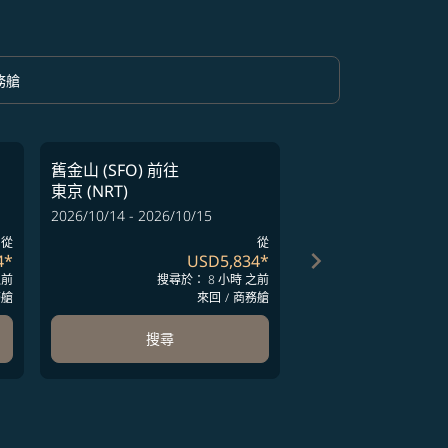
務艙
option 商務艙 Selected
舊金山 (SFO)
前往
舊金山 (SFO)
前往
東京 (NRT)
東京 (NRT)
2026/10/14 - 2026/10/15
2026/09/10 - 2026/09
從
從
keyboard_arrow_right
4
*
USD5,834
*
之前
搜尋於： 8 小時 之前
搜尋於
務艙
來回
/
商務艙
搜尋
搜尋
ards 1 to 4
-cards 5 to 6