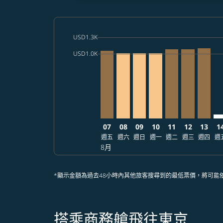
cmp-daily-histogram-bars-legend-max-price-a
USD1.3K
Displaying fares for 八月-2026
SFO–NRT, 2026/08/07 – 2026/09/
SFO–NRT, 2026/08/08 – 2026
SFO–NRT, 2026/08/09 – 
SFO–NRT, 2026/08/1
SFO–NRT, 2026/
SFO–NRT, 2
SFO–NR
SF
cmp-daily-histogram-bars-legend-min-price-a
USD1.0K
07
08
09
10
11
12
13
1
週五
週六
週日
週一
週二
週三
週四
週
8月
*顯示金額為過去48小時內其他旅客搜尋到的最低票價，將可能
搭乘商務艙飛往東京