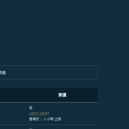
濟艙
option 經濟艙 Selected
票價
從
USD1,059
*
搜尋於： 8 小時 之前