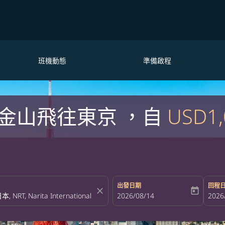
班機動態
準備啟程
金山飛往東京 ，自
USD1,
出發日期
回程
close
today
fc-booking-departure-date-aria-la
2026/08/14
fc-bo
2026