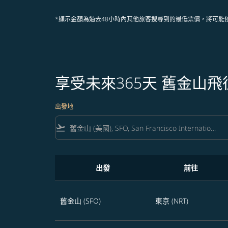
*顯示金額為過去48小時內其他旅客搜尋到的最低票價，將可能
享受未來365天 舊金山
出發地
flight_takeoff
出發
前往
享受未來365天 舊金山飛往東京的航班優惠
舊金山 (SFO)
東京 (NRT)