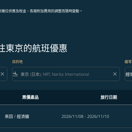
依機位供應及稅金、各類附加費用的調整而隨時變動。
飛往東京的航班優惠
目的地
艙等
close
flight_land
close
keyboard_arrow_down
經
艙等 
票價產品
旅行日期
來回
/
經濟艙
2026/11/08 - 2026/11/10