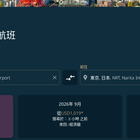
航班
前往
compare_arrows
close
location_on
2026年 9月
從
USD1,019
*
搜尋於： 8 小時 之前
來回
/
經濟艙