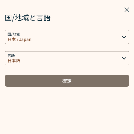
STARLUX
表示
ウィ
STARLUX アプリで開く
国/地域と言語
クッキーの設定
検索
メニ
国/地域
当社ウェブサイトは、ウェブサイトとアプリを動作
検索
最新消息 - STARLUX Airlines ページが読み込まれました
し、より良いユーザーエクスペリエンスを提供するた
メディアセンター
め必要なクッキー技術(機能性クッキーおよび分析ク
言語
戻る
ッキーを含む) を使用します。追加のクッキーはお客
様の同意がある場合にのみ使用されます。クッキー
は、お客様のデバイスの使用に関する情報と、Client
FEB 11
確定
ID、IPアドレス、地理位置データ、デバイスのオペレ
スターラックス航空、2025年6月2日
ーティングシステム、特別な識別要素、Cosmile会員
台北（桃園）＝オンタリオ線を新規開
アカウント及びToken (識別子) を含む特定の個人情
報へのアクセス、分析及び保存に使用されます。
設
クッキーのタイプと関連する個人情報の取り扱い
必須クッキー