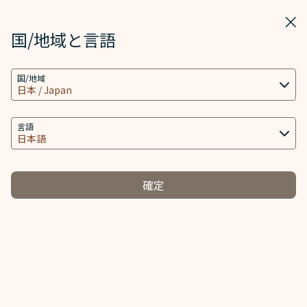
STARLUX
表示
ウィ
STARLUX アプリで開く
国/地域と言語
クッキーの設定
検索
メニ
国/地域
当社ウェブサイトは、ウェブサイトとアプリを動作
検索
妊娠中のお客様 - STARLUX Airlines ページが読み込まれました
し、より良いユーザーエクスペリエンスを提供するた
妊娠中のお客様
め必要なクッキー技術(機能性クッキーおよび分析ク
言語
妊娠中のお客様
ッキーを含む) を使用します。追加のクッキーはお客
様の同意がある場合にのみ使用されます。クッキー
は、お客様のデバイスの使用に関する情報と、Client
確定
ID、IPアドレス、地理位置データ、デバイスのオペレ
旅程に他社運航便が含まれる場合、妊娠中のお客様に関す
ーティングシステム、特別な識別要素、Cosmile会員
る規定は当区間の運航航空会社に準じます。スムーズにご
アカウント及びToken (識別子) を含む特定の個人情
旅行いただくため、事前に運航航空会社へお問い合わせく
報へのアクセス、分析及び保存に使用されます。
ださい。
クッキーのタイプと関連する個人情報の取り扱い
必須クッキー