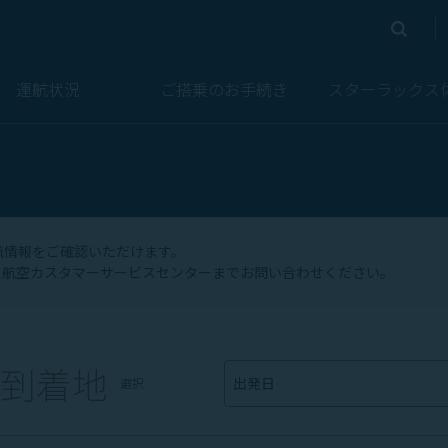
検索
検索
運航状況
ご搭乗のお手続き
スターラックス
航情報をご確認いただけます。
航空カスタマーサービスセンターまでお問い合わせください。​
到着地
出発日
選択
旅程選択
日付形式
YYYY/MM/DD