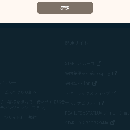
確定
関連サイト
新しいウィンド
STARLUX カーゴ
新しい
機内免税品 - béshopping
ポリシー
新しいウィンドウ
機内誌 - kiânn
ービスへの取り組み
新しい
スターラックスショップ
りお客様を機内でお待たせする場合
新しいウィン
サステナビリティ
ティンジェンシープラン）
PEANUTS x STARLUX プロモーショ
よびサイト利用規約
新しい
STARLUX AIRSORAYAMA