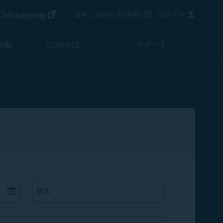
新しいウィンドウで開く
béshopping
言語を選択
日本 / Japan
(
日本語
)
ログイン
新しいウィンドウで開く
体験
COSMILE
サポート
便名