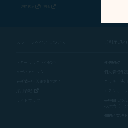
運航状況
時刻表
新しいウィンドウで開く
新しいウィンドウで開く
スターラックスについて
ご利用規約
スターラックスの紹介
運送約款
メディアセンター
個人情報保護
最新情報・渡航制限規定
クッキー使用
新しいウィンドウで開く
採用情報
カスタマーサ
長時間にわた
サイトマップ
の対策（コン
知的所有権お