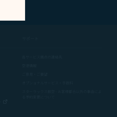
サポート
ウで開く
各サービス拠点の連絡先
空港情報
ウィンドウで開く
ご意見・ご要望
で開く
オプショナルサービス・手数料
ウィンドウで開く
スターラックス航空 - お客様都合以外の事由によ
ドウで開く
る予約変更について
新しいウィンドウで開く
ン
ウィンドウで開く