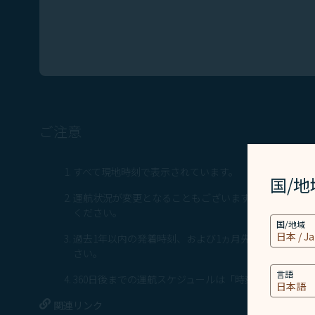
ご注意
すべて現地時刻で表示されています。
国/
運航状況が変更となることもございます。スターラッ
ください。​
国/地域
過去1年以内の発着時刻、および1ヵ月先までの欠航
さい。
言語
360日後までの運航スケジュールは「時刻表」から検
関連リンク