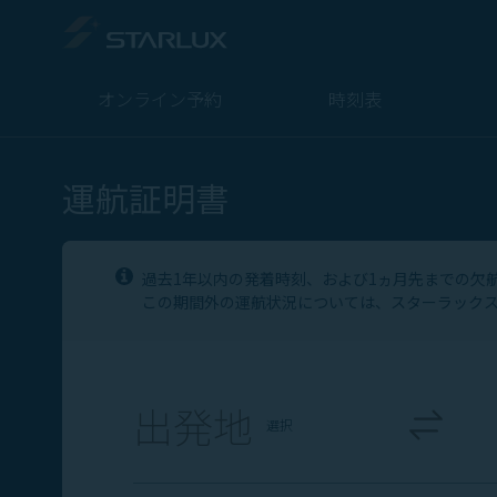
運航証明書 - STARLUX Airlines ページが読み込まれました
オンライン予約
時刻表
運航証明書
過去1年以内の発着時刻、および1ヵ月先までの欠
この期間外の運航状況については、スターラックス
出発地
選択
旅程選択