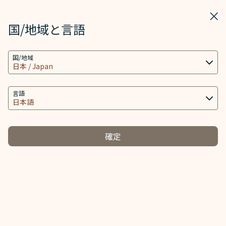
STARLUX
表示
ウィ
STARLUX アプリで開く
国/地域と言語
クッキーの設定
JX Reader - STARLUX Airlines ページが読み込まれました
検索
メニ
国/地域
当社ウェブサイトは、ウェブサイトとアプリを動作
検索
し、より良いユーザーエクスペリエンスを提供するた
め必要なクッキー技術(機能性クッキーおよび分析ク
言語
ッキーを含む) を使用します。追加のクッキーはお客
様の同意がある場合にのみ使用されます。クッキー
は、お客様のデバイスの使用に関する情報と、Client
確定
ID、IPアドレス、地理位置データ、デバイスのオペレ
ーティングシステム、特別な識別要素、Cosmile会員
アカウント及びToken (識別子) を含む特定の個人情
報へのアクセス、分析及び保存に使用されます。
クッキーのタイプと関連する個人情報の取り扱い
必須クッキー