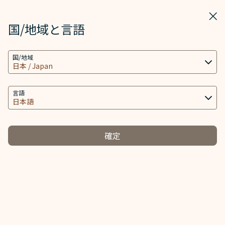
STARLUX
表示
ウィ
STARLUX アプリで開く
国/地域と言語
クッキーの設定
検索
メニ
国/地域
当社ウェブサイトは、ウェブサイトとアプリを動作
検索
手荷物の破損・紛失など (申告) - STARLUX Airlines ページが読み込
し、より良いユーザーエクスペリエンスを提供するた
手荷物の破損・紛失など
め必要なクッキー技術(機能性クッキーおよび分析ク
言語
手荷物の破損・紛失など
ッキーを含む) を使用します。追加のクッキーはお客
様の同意がある場合にのみ使用されます。クッキー
は、お客様のデバイスの使用に関する情報と、Client
確定
ID、IPアドレス、地理位置データ、デバイスのオペレ
手荷物到着遅
ーティングシステム、特別な識別要素、Cosmile会員
申告
延もしくは紛
アカウント及びToken (識別子) を含む特定の個人情
-
失
報へのアクセス、分析及び保存に使用されます。
クッキーのタイプと関連する個人情報の取り扱い
お客様からお預かりした手荷物は、目的地まで細心の注意
を払いお取り扱いしておりますが、万が一、遅延・紛失・
必須クッキー